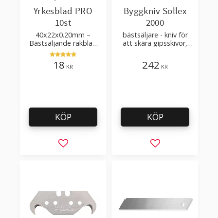
Yrkesblad PRO
Byggkniv Sollex
10st
2000
40x22x0.20mm –
bästsäljare - kniv för
Bästsäljande rakblad
att skära gipsskivor,
för att skära tapet, tyg,
takpapp, golvmaterial
filt, hobby bruk
18
242
KR
KR
KÖP
KÖP
Lägg till i favoriter
Lägg till i favorit