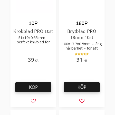
10P
180P
Krokblad PRO 10st
Brytblad PRO
18mm 10st
51x19x0.65 mm –
perfekt knivblad för
100x17.7x0.5mm – lång
tak-, golvläggning
hållbarhet – för att
skära kartong, tapet
och golvmaterial
39
31
KR
KR
KÖP
KÖP
Lägg till i favoriter
Lägg till i favorit