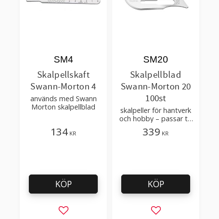
SM4
SM20
Skalpellskaft
Skalpellblad
Swann-Morton 4
Swann-Morton 20
100st
används med Swann
Morton skalpellblad
skalpeller för hantverk
och hobby – passar till
skalpellskaft nr 4
134
339
KR
KR
KÖP
KÖP
Lägg till i favoriter
Lägg till i favorit