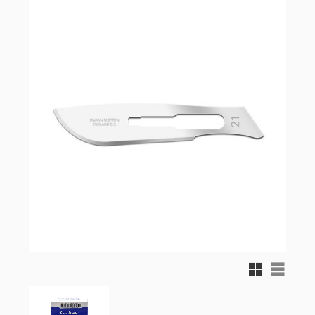
Rutnätsvy
Listvy