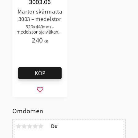
3003.06
Martor skärmatta
3003 – medelstor
320x440mm –
medelstor självläkande
skär matta för säkrare
240
KR
och finare snitt
KÖP
Lägg till i favoriter
Omdömen
Du