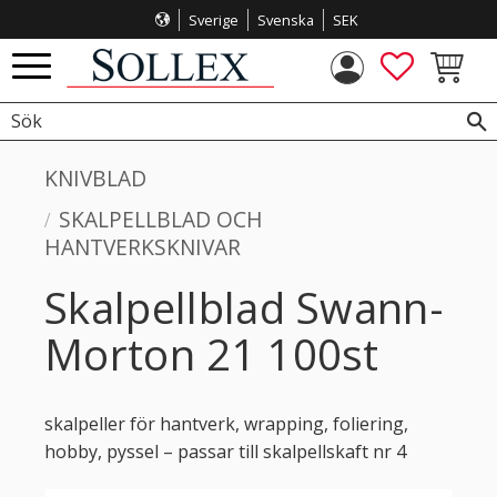
Sverige
Svenska
SEK
Meny
FAVORITE
KUNDVA
KNIVBLAD
SKALPELLBLAD OCH
HANTVERKSKNIVAR
Skalpellblad Swann-
Morton 21 100st
skalpeller för hantverk, wrapping, foliering,
hobby, pyssel – passar till skalpellskaft nr 4