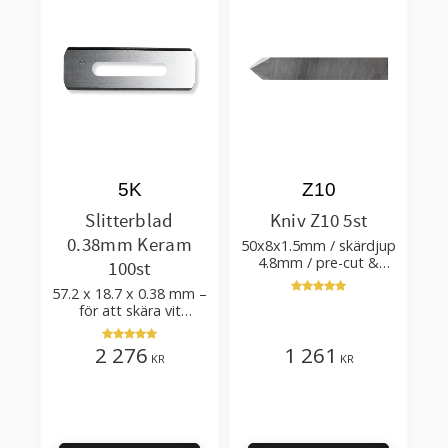
5K
Z10
Slitterblad
Kniv Z10 5st
0.38mm Keram
50x8x1.5mm / skärdjup
4.8mm / pre-cut &
100st
post-cut 0.84xTm /
57.2 x 18.7 x 0.38 mm –
skärvinkel 50°
för att skära vit
plastfilm med tillsatser
2 276
1 261
KR
KR