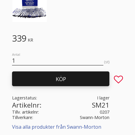
339
KR
Antal
st
Lägg till 
KÖP
Lagerstatus
I lager
Artikelnr
SM21
Tillv. artikelnr
0207
Tillverkare
Swann-Morton
Visa alla produkter från Swann-Morton