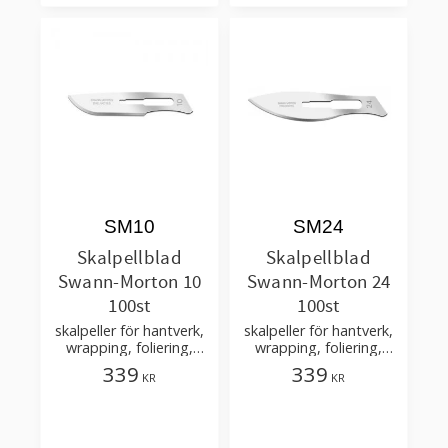
SM10
SM24
Skalpellblad
Skalpellblad
Swann-Morton 10
Swann-Morton 24
100st
100st
skalpeller för hantverk,
skalpeller för hantverk,
wrapping, foliering,
wrapping, foliering,
hobby, pyssel – passar
hobby, pyssel – passar
339
339
KR
KR
till skalpellskaft nr 3
till skalpellskaft nr 4