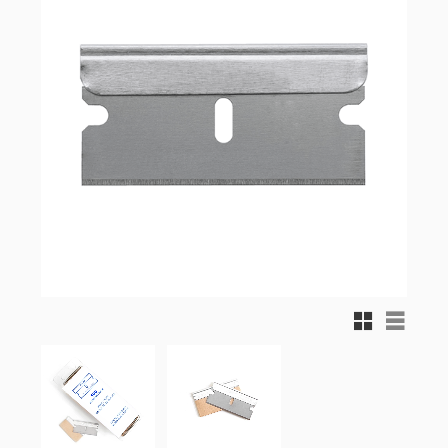
Rutnätsvy
Listvy