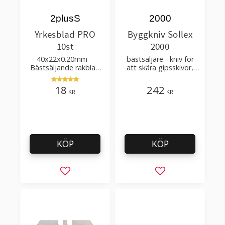
2plusS
2000
Yrkesblad PRO
Byggkniv Sollex
10st
2000
40x22x0.20mm –
bästsäljare - kniv för
Bästsäljande rakblad
att skära gipsskivor,
för att skära tapet, tyg,
takpapp, golvmaterial
filt, hobby bruk
18
242
KR
KR
KÖP
KÖP
Lägg till i favoriter
Lägg till i favorit