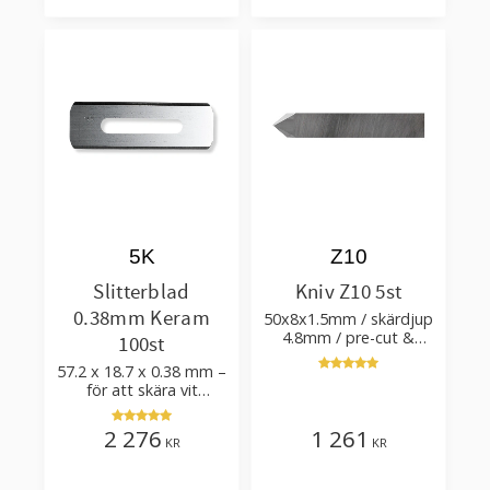
Lägg till i favoriter
Lägg till i favorit
5K
Z10
Slitterblad
Kniv Z10 5st
0.38mm Keram
50x8x1.5mm / skärdjup
4.8mm / pre-cut &
100st
post-cut 0.84xTm /
57.2 x 18.7 x 0.38 mm –
skärvinkel 50°
för att skära vit
plastfilm med tillsatser
2 276
1 261
KR
KR