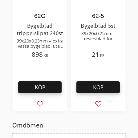
62G
62-5
Bygelblad
Bygelblad 5st
trippelslipat 240st
39x20x0.25mm -
reservblad för
39x20x0.23mm – extra
klickskrapa, färgskrapa
vassa bygelblad, utan
och industriell
skyddspapper, i en
898
21
användning
KR
KR
kartonglåda
KÖP
KÖP
Lägg till i favoriter
Lägg till i favorit
Omdömen