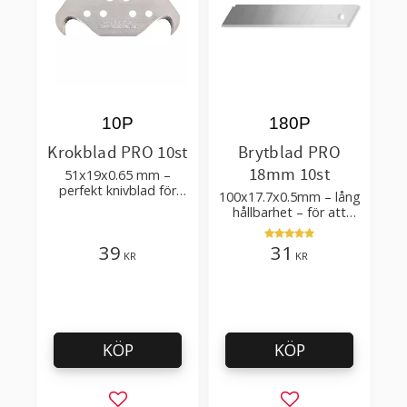
10P
180P
Krokblad PRO 10st
Brytblad PRO
18mm 10st
51x19x0.65 mm –
perfekt knivblad för
100x17.7x0.5mm – lång
tak-, golvläggning
hållbarhet – för att
skära kartong, tapet
och golvmaterial
39
31
KR
KR
KÖP
KÖP