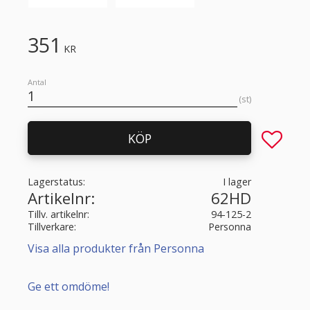
351
KR
Antal
st
Lägg till 
KÖP
Lagerstatus
I lager
Artikelnr
62HD
Tillv. artikelnr
94-125-2
Tillverkare
Personna
Visa alla produkter från Personna
Ge ett omdöme!