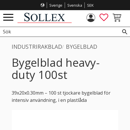
Sverige
Svenska
SEK
Meny
FAVORITE
KUNDVA
INDUSTRIRAKBLAD
BYGELBLAD
Bygelblad heavy-
duty 100st
39x20x0.30mm – 100 st tjockare bygelblad för
intensiv användning, i en plastlåda