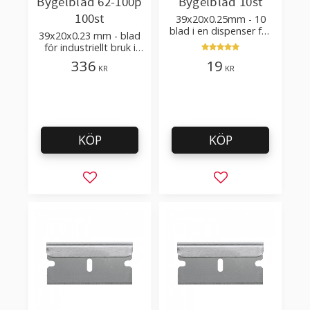
Bygelblad 62-100p
Bygelblad 10st
100st
39x20x0.25mm - 10
blad i en dispenser för
39x20x0.23 mm - blad
klickskrapa, färgskrapa
för industriellt bruk i
och industriell
100packs dispenser
336
19
användning
KR
KR
med knapp och plats
för använda blad
KÖP
KÖP
Lägg till i favoriter
Lägg till i favorit