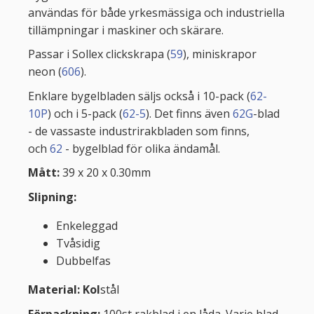
användas för både yrkesmässiga och industriella
tillämpningar i maskiner och skärare.
Passar i Sollex clickskrapa (
59
), miniskrapor
neon (
606
).
Enklare bygelbladen säljs också i 10-pack (
62-
10P
) och i 5-pack (
62-5
). Det finns även
62G
-blad
- de vassaste industrirakbladen som finns,
och
62
- bygelblad för olika ändamål.
Mått:
39 x 20 x 0.30mm
Slipning:
Enkeleggad
Tvåsidig
Dubbelfas
Material: Kol
stål
Förpackning:
100st rakblad i en låda. Varje blad