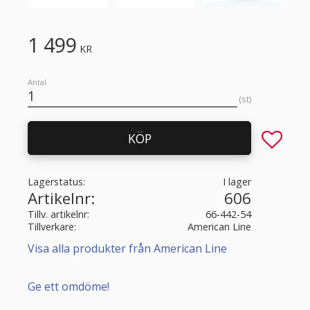
1 499
KR
Antal
st
Lägg till 
KÖP
Lagerstatus
I lager
Artikelnr
606
Tillv. artikelnr
66-442-54
Tillverkare
American Line
Visa alla produkter från American Line
Ge ett omdöme!