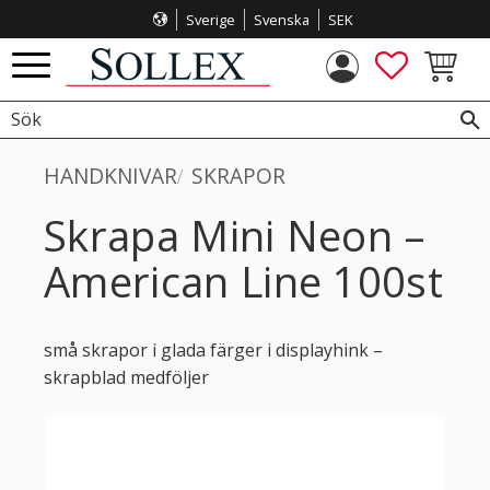
Sverige
Svenska
SEK
Meny
FAVORITE
KUNDVA
HANDKNIVAR
SKRAPOR
Skrapa Mini Neon –
American Line 100st
små skrapor i glada färger i displayhink –
skrapblad medföljer