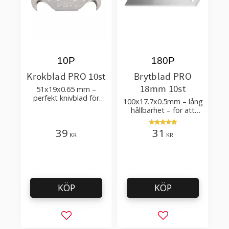
10P
180P
Krokblad PRO 10st
Brytblad PRO
18mm 10st
51x19x0.65 mm –
perfekt knivblad för
100x17.7x0.5mm – lång
tak-, golvläggning
hållbarhet – för att
skära kartong, tapet
och golvmaterial
39
31
KR
KR
KÖP
KÖP
Lägg till i favoriter
Lägg till i favorit