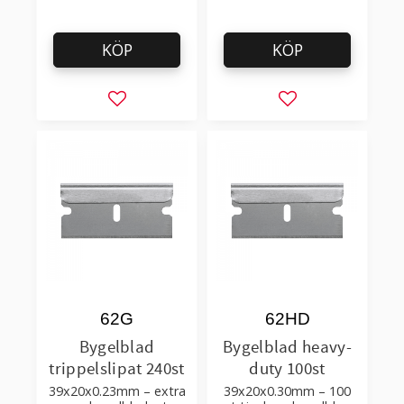
KÖP
KÖP
Lägg till i favoriter
Lägg till i favorit
62G
62HD
Bygelblad
Bygelblad heavy-
trippelslipat 240st
duty 100st
39x20x0.23mm – extra
39x20x0.30mm – 100