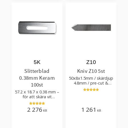
5K
Z10
Slitterblad
Kniv Z10 5st
0.38mm Keram
50x8x1.5mm / skärdjup
4.8mm / pre-cut &
100st
post-cut 0.84xTm /
57.2 x 18.7 x 0.38 mm –
skärvinkel 50°
för att skära vit
plastfilm med tillsatser
2 276
1 261
KR
KR