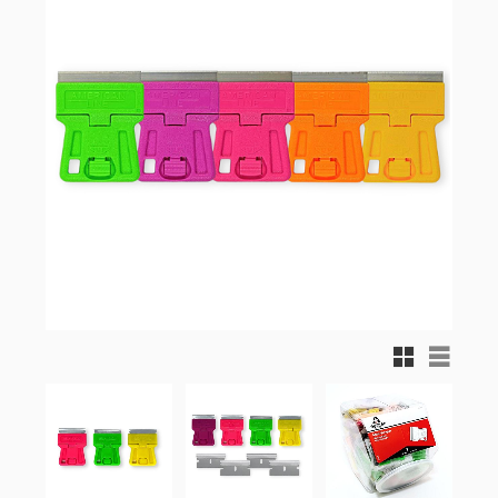
Rutnätsvy
Listvy