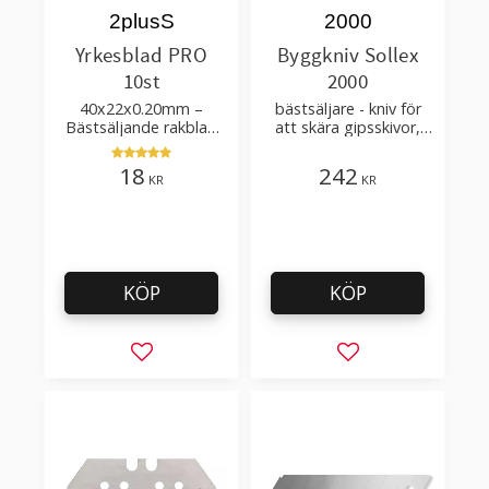
2plusS
2000
Yrkesblad PRO
Byggkniv Sollex
10st
2000
40x22x0.20mm –
bästsäljare - kniv för
Bästsäljande rakblad
att skära gipsskivor,
för att skära tapet, tyg,
takpapp, golvmaterial
filt, hobby bruk
18
242
KR
KR
KÖP
KÖP
Lägg till i favoriter
Lägg till i favorit