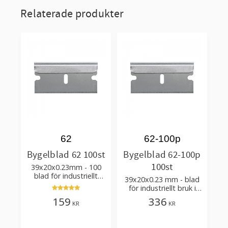
Relaterade produkter
62
62-100p
Bygelblad 62 100st
Bygelblad 62-100p
100st
39x20x0.23mm - 100
blad för industriellt
39x20x0.23 mm - blad
bruk i en plastbehållare
för industriellt bruk i
100packs dispenser
159
336
KR
KR
med knapp och plats
för använda blad