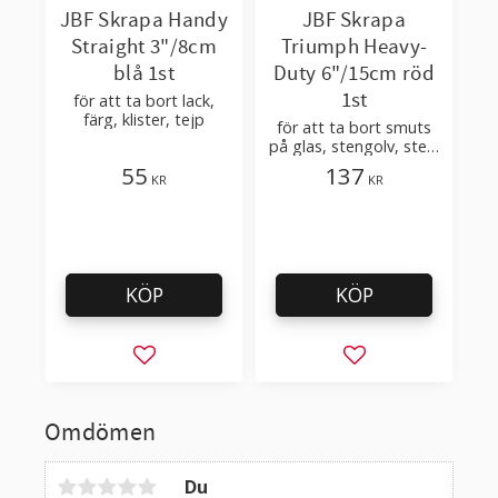
JBF Skrapa Handy
JBF Skrapa
Straight 3"/8cm
Triumph Heavy-
blå 1st
Duty 6"/15cm röd
1st
för att ta bort lack,
färg, klister, tejp
för att ta bort smuts
på glas, stengolv, sten,
granit, stål, fönster
55
137
KR
KR
KÖP
KÖP
Lägg till i favoriter
Lägg till i favorit
Omdömen
Du