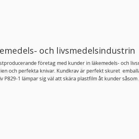
kemedels- och livsmedelsindustrin
plastproducerande företag med kunder in läkemedels- och li
ygien och perfekta knivar. Kundkrav är perfekt skuret embal
niv P829-1 lämpar sig väl att skära plastfilm åt kunder såso