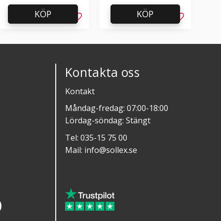
KÖP
KÖP
l i favoriter
Lägg till i favoriter
Lägg till i f
Kontakta oss
Kontakt
Måndag-fredag: 07:00-18:00
Lördag-söndag: Stängt
Tel:
035-15 75 00
Mail:
info@sollex.se