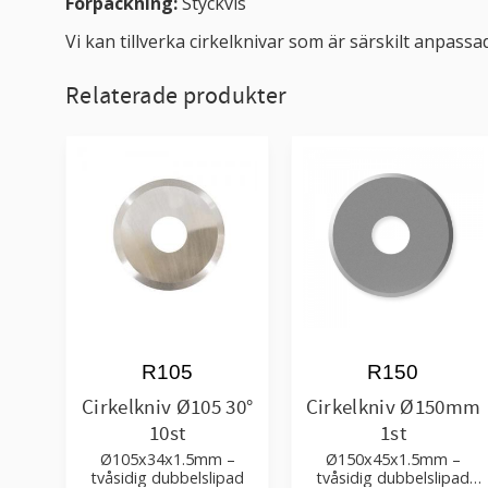
Förpackning:
Styckvis
Vi kan tillverka cirkelknivar som är särskilt anpa
Relaterade produkter
R105
R150
Cirkelkniv Ø105 30°
Cirkelkniv Ø150mm
10st
1st
Ø105x34x1.5mm –
Ø150x45x1.5mm –
tvåsidig dubbelslipad
tvåsidig dubbelslipad