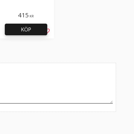
rullkniv
415
KR
KÖP
l i favoriter
Lägg till i favoriter