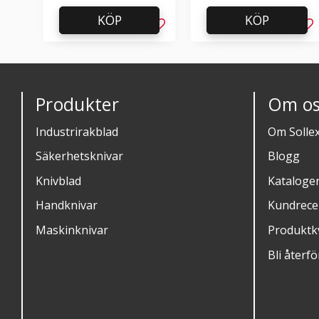
KÖP
KÖP
Lägg till i favoriter
Läg
Produkter
Om os
Industrirakblad
Om Solle
Säkerhetsknivar
Blogg
Knivblad
Kataloge
Handknivar
Kundrece
Maskinknivar
Produktkv
Bli återfö