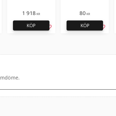
specialkniv / SPF
1 918
80
KR
KR
KÖP
KÖP
g till i favoriter
Lägg till i favoriter
Lägg til