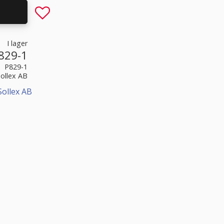
Lägg till i favoriter
I lager
829-1
P829-1
Sollex AB
Sollex AB