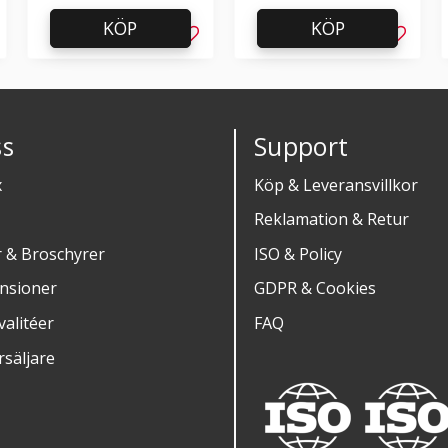
KÖP
KÖP
g till i favoriter
Lägg till i favoriter
Lägg til
s
Support
x
Köp & Leveransvillkor
Reklamation & Retur
r & Broschyrer
ISO & Policy
nsioner
GDPR & Cookies
alitéer
FAQ
rsäljare