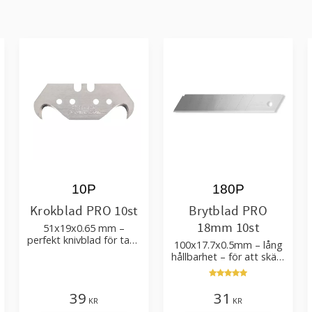
10P
180P
Krokblad PRO 10st
Brytblad PRO
18mm 10st
51x19x0.65 mm –
perfekt knivblad för tak-,
100x17.7x0.5mm – lång
golvläggning
hållbarhet – för att skära
kartong, tapet och
golvmaterial
39
31
KR
KR