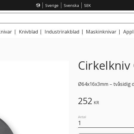
Sverige
Svenska
SEK
nivar
Knivblad
Industrirakblad
Maskinknivar
Appl
Cirkelkni
Ø64x16x3mm – tvåsidig du
252
KR
Antal