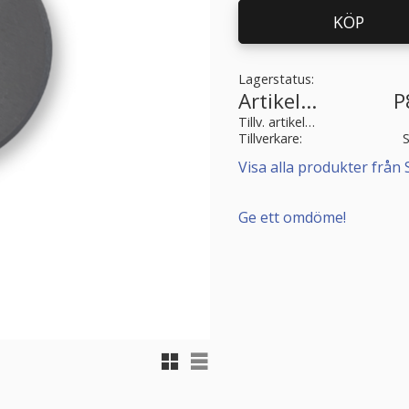
KÖP
Lagerstatus
Artikelnr
P
Tillv. artikelnr
Tillverkare
Visa alla produkter från 
Ge ett omdöme!
Rutnätsvy
Listvy