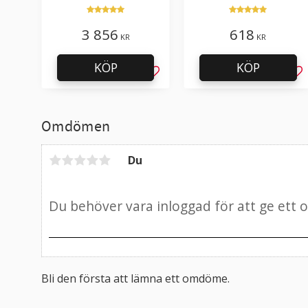
cirkulär kniv
3 856
618
KR
KR
KÖP
KÖP
Lägg till i favoriter
Läg
Omdömen
Du
Bli den första att lämna ett omdöme.