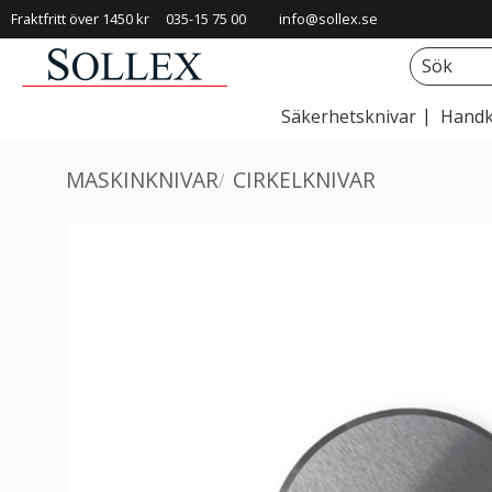
Fraktfritt över 1450 kr
035-15 75 00
info@sollex.se
Säkerhetsknivar
Handk
MASKINKNIVAR
CIRKELKNIVAR