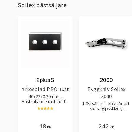
Sollex bästsäljare
2plusS
2000
Yrkesblad PRO 10st
Byggkniv Sollex
2000
40x22x0.20mm –
Bästsäljande rakblad för
bästsäljare - kniv för att
att skära tapet, tyg, filt,
skära gipsskivor,
hobby bruk
takpapp, golvmaterial
18
242
KR
KR