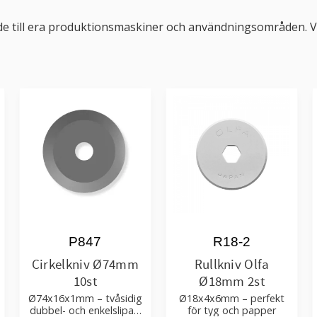
ssade till era produktionsmaskiner och användningsområden. 
P847
R18-2
Cirkelkniv Ø74mm
Rullkniv Olfa
10st
Ø18mm 2st
Ø74x16x1mm – tvåsidig
Ø18x4x6mm – perfekt
dubbel- och enkelslipad
för tyg och papper