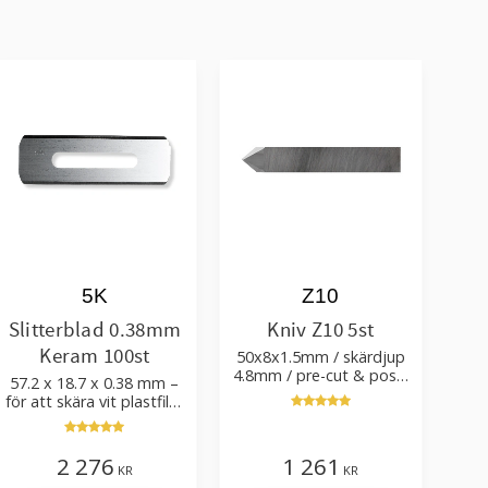
5K
Z10
Slitterblad 0.38mm
Kniv Z10 5st
Keram 100st
50x8x1.5mm / skärdjup
4.8mm / pre-cut & post-
57.2 x 18.7 x 0.38 mm –
cut 0.84xTm / skärvinkel
för att skära vit plastfilm
50°
med tillsatser
2 276
1 261
KR
KR