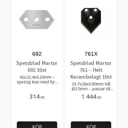
692
761X
Spetsblad Martor
Spetsblad Martor
692 10st
761 – Helt
Kerambelagt 10st
42x22.4x0.20mm –
spetsig kniv med fyra
33.7x26x0.90mm hål
skäreggar
Ø3.5mm – passar till
att skära slang,
314
1 444
KR
KR
wellpapp, förpackning
KÖP
KÖP