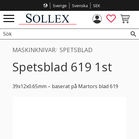
Sverige
Svenska
SEK
Meny
FAVORITE
KUNDVA
MASKINKNIVAR
SPETSBLAD
Spetsblad 619 1st
39x12x0.65mm – baserat på Martors blad 619