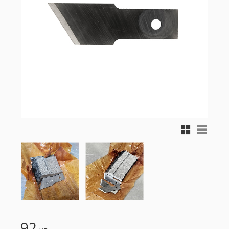
Rutnätsvy
Listvy
92