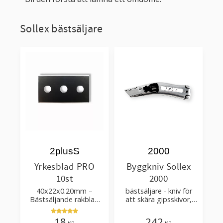
Sollex bästsäljare
2plusS
2000
Yrkesblad PRO
Byggkniv Sollex
10st
2000
40x22x0.20mm –
bästsäljare - kniv för
Bästsäljande rakblad
att skära gipsskivor,
för att skära tapet, tyg,
takpapp, golvmaterial
filt, hobby bruk
18
242