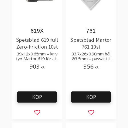
619X
761
Spetsblad 619 full
Spetsblad Martor
Zero-Friction 10st
761 10st
39x12x0.65mm – kniv
33.7x26x0.90mm hål
typ Martor 619 för att
Ø3.5mm – passar till
skära slang
att skära slang,
903
356
KR
KR
wellpapp, förpackning
KÖP
KÖP
Lägg till i favoriter
Lägg till i favorit