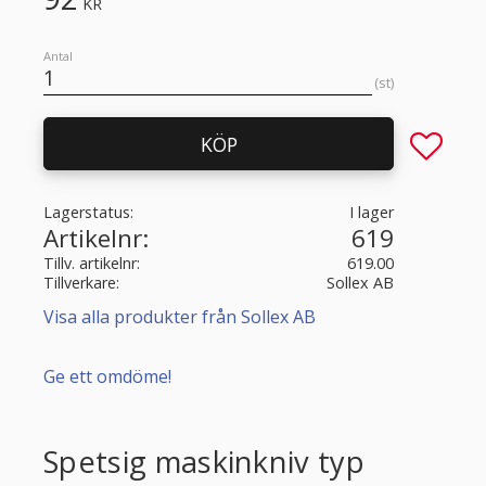
KR
Antal
st
Lägg till 
KÖP
Lagerstatus
I lager
Artikelnr
619
Tillv. artikelnr
619.00
Tillverkare
Sollex AB
Visa alla produkter från Sollex AB
Ge ett omdöme!
Spetsig maskinkniv typ