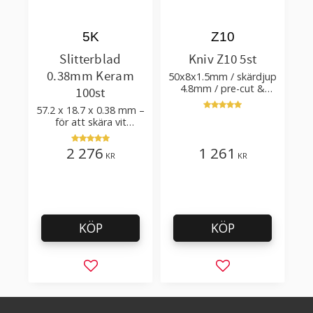
5K
Z10
Slitterblad
Kniv Z10 5st
0.38mm Keram
50x8x1.5mm / skärdjup
4.8mm / pre-cut &
100st
post-cut 0.84xTm /
57.2 x 18.7 x 0.38 mm –
skärvinkel 50°
för att skära vit
plastfilm med tillsatser
2 276
1 261
KR
KR
KÖP
KÖP
Lägg till i favoriter
Lägg till i favorit