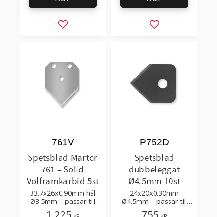
Lägg till i favoriter
Lägg till i favorit
761V
P752D
Spetsblad Martor
Spetsblad
761 – Solid
dubbeleggat
Volframkarbid 5st
Ø4.5mm 10st
33.7x26x0.90mm hål
24x20x0.30mm
Ø3.5mm – passar till
Ø4.5mm – passar till
att skära slang,
SCAE maskin för
1 225
755
KR
KR