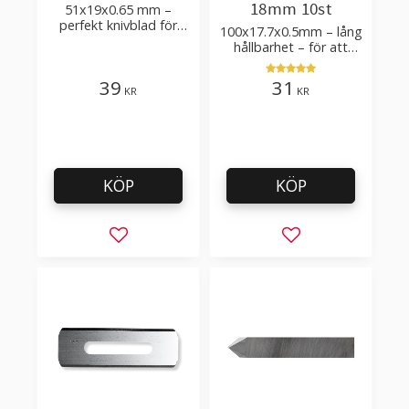
18mm 10st
51x19x0.65 mm –
perfekt knivblad för
100x17.7x0.5mm – lång
tak-, golvläggning
hållbarhet – för att
skära kartong, tapet
och golvmaterial
39
31
KR
KR
KÖP
KÖP
Lägg till i favoriter
Lägg till i favorit