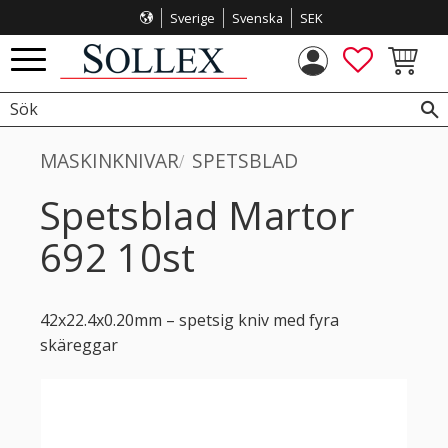
Sverige
Svenska
SEK
Meny
FAVORITE
KUNDVA
MASKINKNIVAR
SPETSBLAD
Spetsblad Martor
692 10st
42x22.4x0.20mm – spetsig kniv med fyra
skäreggar