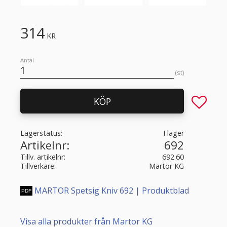
314
KR
Antal
st
Lägg till 
KÖP
Lagerstatus
I lager
Artikelnr
692
Tillv. artikelnr
692.60
Tillverkare
Martor KG
MARTOR Spetsig Kniv 692 | Produktblad
Visa alla produkter från Martor KG