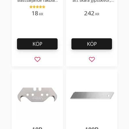
Bästsäljande rakblad
att skära gipsskivor,
för att skära tapet, tyg,
takpapp, golvmaterial
filt, hobby bruk
18
242
KR
KR
KÖP
KÖP
Lägg till i favoriter
Lägg till i favorit