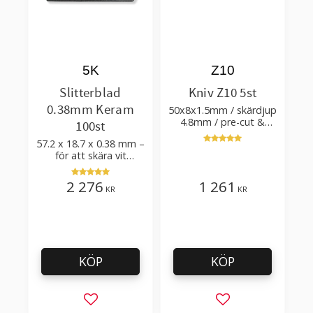
5K
Z10
Slitterblad
Kniv Z10 5st
0.38mm Keram
50x8x1.5mm / skärdjup
4.8mm / pre-cut &
100st
post-cut 0.84xTm /
57.2 x 18.7 x 0.38 mm –
skärvinkel 50°
för att skära vit
plastfilm med tillsatser
2 276
1 261
KR
KR
KÖP
KÖP
Lägg till i favoriter
Lägg till i favorit