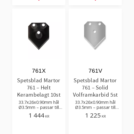
Lägg till i favoriter
Lägg till i favorit
761X
761V
Spetsblad Martor
Spetsblad Martor
761 – Helt
761 – Solid
Kerambelagt 10st
Volframkarbid 5st
33.7x26x0.90mm hål
33.7x26x0.90mm hål
Ø3.5mm – passar till
Ø3.5mm – passar till
att skära slang,
att skära slang,
1 444
1 225
KR
KR
wellpapp, förpackning
wellpapp, förpackning