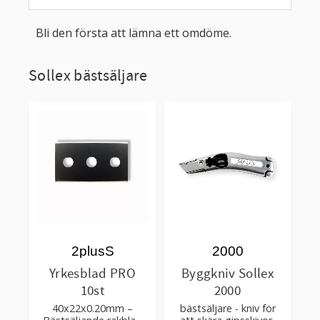
Bli den första att lämna ett omdöme.
Sollex bästsäljare
2plusS
2000
Yrkesblad PRO
Byggkniv Sollex
10st
2000
40x22x0.20mm –
bästsäljare - kniv för