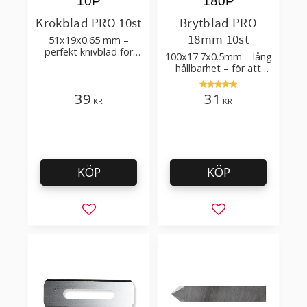
10P
180P
Krokblad PRO 10st
Brytblad PRO
18mm 10st
51x19x0.65 mm –
perfekt knivblad för
100x17.7x0.5mm – lång
tak-, golvläggning
hållbarhet – för att
skära kartong, tapet
och golvmaterial
39
31
KR
KR
KÖP
KÖP
Lägg till i favoriter
Lägg till i favorit