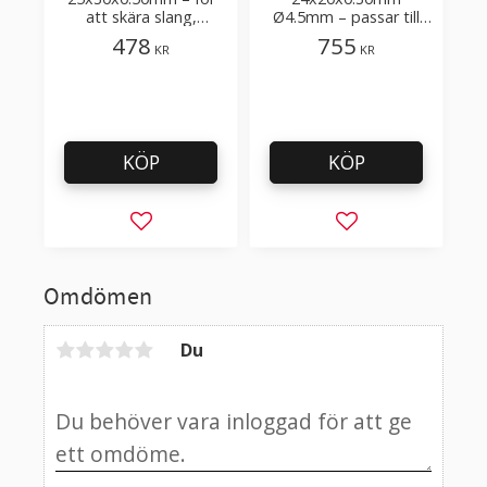
att skära slang,
Ø4.5mm – passar till
gummirör, wellpapp
SCAE maskin för
478
755
KR
KR
tillverkning av påsar
KÖP
KÖP
Lägg till i favoriter
Lägg till i favorit
Omdömen
Du