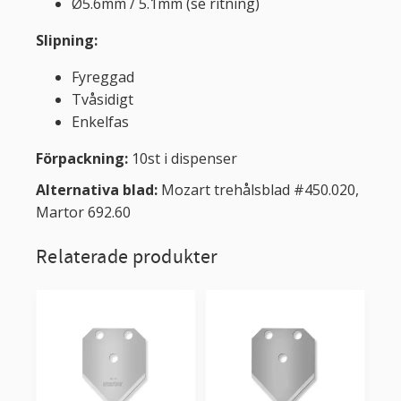
Ø5.6mm / 5.1mm (se ritning)
Slipning:
Fyreggad
Tvåsidigt
Enkelfas
Förpackning:
10st i dispenser
Alternativa blad:
Mozart trehålsblad #450.020,
Martor 692.60
Relaterade produkter