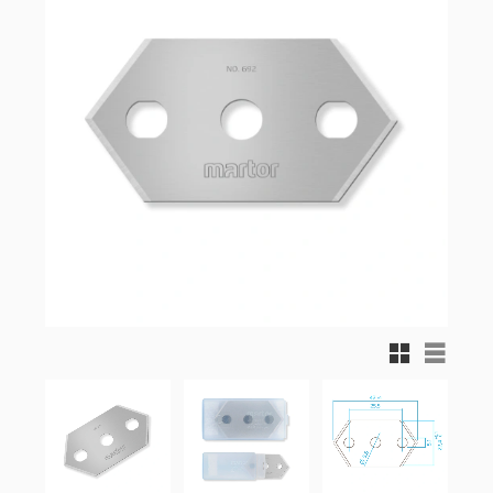
Rutnätsvy
Listvy