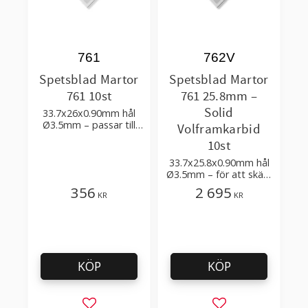
761
762V
Spetsblad Martor
Spetsblad Martor
761 10st
761 25.8mm –
Solid
33.7x26x0.90mm hål
Ø3.5mm – passar till
Volframkarbid
att skära slang,
10st
wellpapp, förpackning
33.7x25.8x0.90mm hål
Ø3.5mm – för att skära
slang, wellpapp,
356
2 695
KR
KR
förpackning
KÖP
KÖP