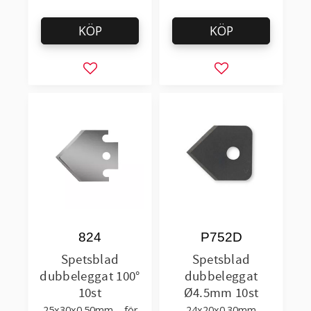
KÖP
KÖP
Lägg till i favoriter
Lägg till i favorit
824
P752D
Spetsblad
Spetsblad
dubbeleggat 100°
dubbeleggat
10st
Ø4.5mm 10st
25x30x0.50mm – för
24x20x0.30mm