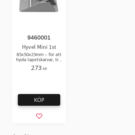
9460001
Hyvel Mini 1st
85x50x25mm – för att
hyvla tapetskarvar, trä,
kabla, plast
273
KR
KÖP
Lägg till i favoriter