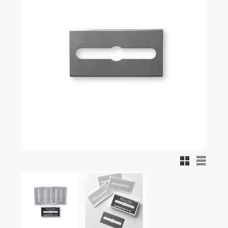
Rutnätsvy
Listvy