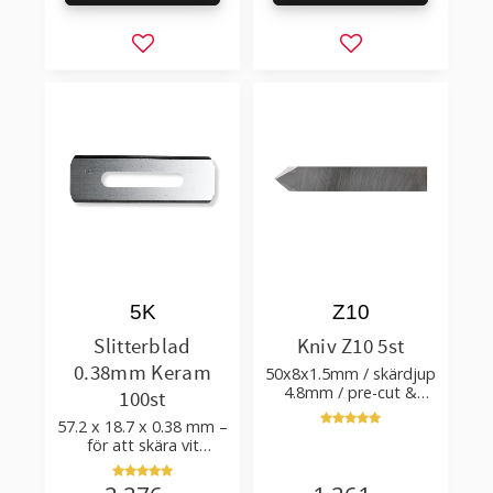
Lägg till i favoriter
Lägg till i favorit
5K
Z10
Slitterblad
Kniv Z10 5st
0.38mm Keram
50x8x1.5mm / skärdjup
4.8mm / pre-cut &
100st
post-cut 0.84xTm /
57.2 x 18.7 x 0.38 mm –
skärvinkel 50°
för att skära vit
plastfilm med tillsatser