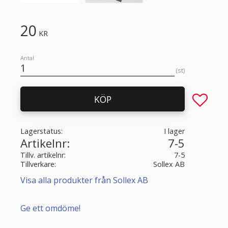
20
KR
Antal
st
Lägg till 
KÖP
Lagerstatus
I lager
Artikelnr
7-5
Tillv. artikelnr
7-5
Tillverkare
Sollex AB
Visa alla produkter från Sollex AB
Ge ett omdöme!