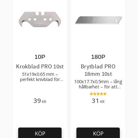
10P
180P
Krokblad PRO 10st
Brytblad PRO
18mm 10st
51x19x0.65 mm –
perfekt knivblad för
100x17.7x0.5mm – lång
tak-, golvläggning
hållbarhet – för att
skära kartong, tapet
och golvmaterial
39
31
KR
KR
KÖP
KÖP