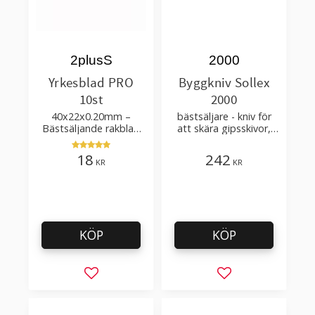
2plusS
2000
Yrkesblad PRO
Byggkniv Sollex
10st
2000
40x22x0.20mm –
bästsäljare - kniv för
Bästsäljande rakblad
att skära gipsskivor,
för att skära tapet, tyg,
takpapp, golvmaterial
filt, hobby bruk
18
242
KR
KR
KÖP
KÖP
Lägg till i favoriter
Lägg till i favorit