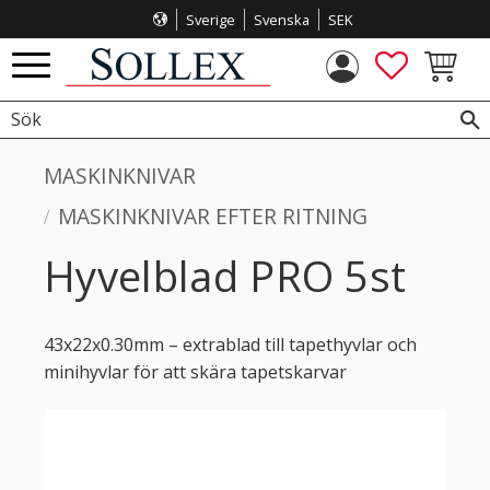
Sverige
Svenska
SEK
Meny
FAVORITE
KUNDVA
MASKINKNIVAR
MASKINKNIVAR EFTER RITNING
Hyvelblad PRO 5st
43x22x0.30mm – extrablad till tapethyvlar och
minihyvlar för att skära tapetskarvar