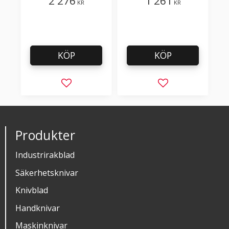
2 276
1 261
KR
KR
KÖP
KÖP
Lägg till i favoriter
Lägg till i favorit
Produkter
Industrirakblad
Säkerhetsknivar
Knivblad
Handknivar
Maskinknivar