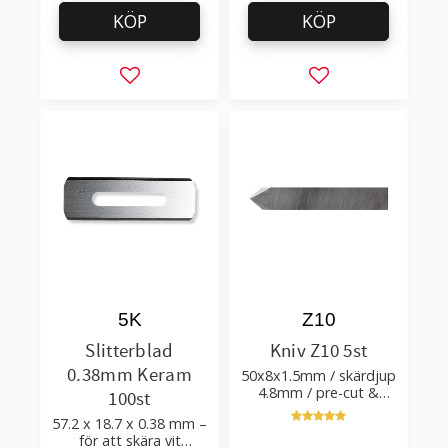
KÖP
KÖP
Lägg till i favoriter
Lägg till i favorit
5K
Z10
Slitterblad
Kniv Z10 5st
0.38mm Keram
50x8x1.5mm / skärdjup
4.8mm / pre-cut &
100st
post-cut 0.84xTm /
57.2 x 18.7 x 0.38 mm –
skärvinkel 50°
för att skära vit