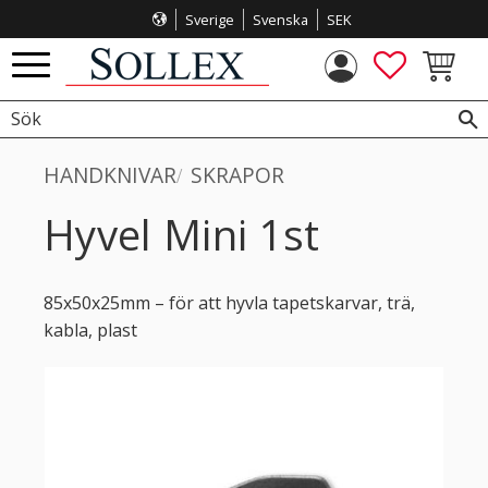
Sverige
Svenska
SEK
Meny
FAVORITE
KUNDVA
HANDKNIVAR
SKRAPOR
Hyvel Mini 1st
85x50x25mm – för att hyvla tapetskarvar, trä,
kabla, plast