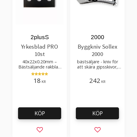
2plusS
2000
Yrkesblad PRO
Byggkniv Sollex
10st
2000
40x22x0.20mm –
bästsäljare - kniv för
Bästsäljande rakblad
att skära gipsskivor,
för att skära tapet, tyg,
takpapp, golvmaterial
filt, hobby bruk
18
242
KR
KR
KÖP
KÖP
Lägg till i favoriter
Lägg till i favorit