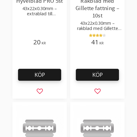
Hyvelblad PRO 5st
Rakblad med
Gillette fattning –
43x22x0.30mm –
extrablad till
10st
tapethyvlar och
43x22x0.30mm –
minihyvlar för att skära
rakblad med Gillette
tapetskarvar
fattning 0.30mm i
rostfritt stål
20
41
KR
KR
KÖP
KÖP
Lägg till i favoriter
Lägg till i favorit