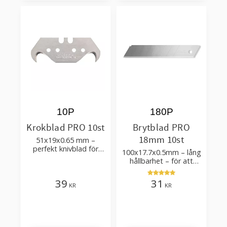
10P
180P
Krokblad PRO 10st
Brytblad PRO
18mm 10st
51x19x0.65 mm –
perfekt knivblad för
100x17.7x0.5mm – lång
tak-, golvläggning
hållbarhet – för att
skära kartong, tapet
och golvmaterial
39
31
KR
KR