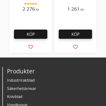
plastfilm med tillsatser
2 276
1 261
KR
KR
KÖP
KÖP
Lägg till i favoriter
Lägg till i favorit
Produkter
Industrirakblad
Säkerhetsknivar
Knivblad
Handknivar