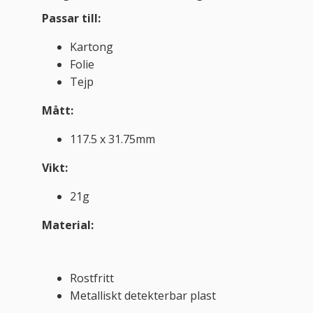
Passar till:
Kartong
Folie
Tejp
Mått:
117.5 x 31.75mm
Vikt:
21g
Material:
Rostfritt
Metalliskt detekterbar plast