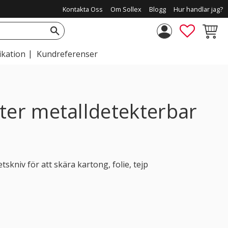
Kontakta Oss
Om Sollex
Blogg
Hur handlar jag?
FAVORIT
KUNDV
ikation
Kundreferenser
ter metalldetekterbar
kniv för att skära kartong, folie, tejp