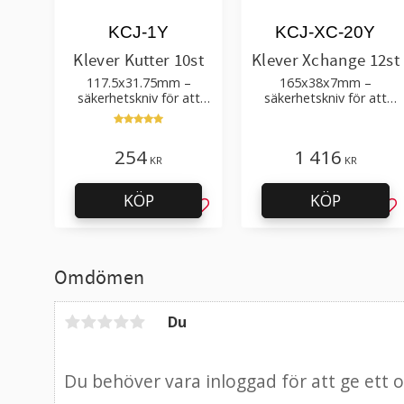
KCJ-1Y
KCJ-XC-20Y
Klever Kutter 10st
Klever Xchange 12st
117.5x31.75mm –
165x38x7mm –
säkerhetskniv för att
säkerhetskniv för att
skära upp lådor och
skära lådor, plastfilm,
paket
tejp
254
1 416
KR
KR
KÖP
KÖP
Lägg till i favoriter
Läg
Omdömen
Du