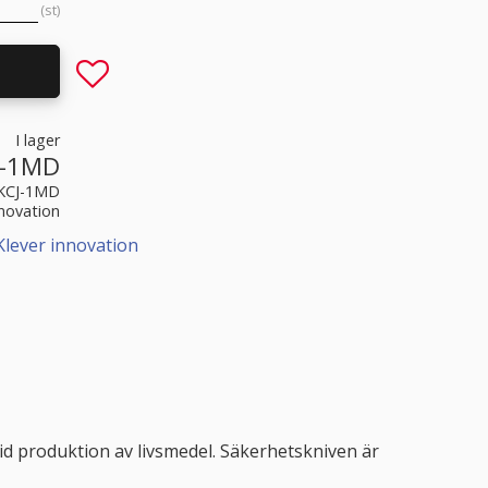
st
Lägg till i favoriter
I lager
J-1MD
KCJ-1MD
nnovation
Klever innovation
vid produktion av livsmedel. Säkerhetskniven är