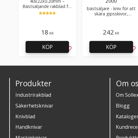
2000
40x22x0.20mm –
Bästsäljande rakblad för
bästsäljare - kniv för att
att skära tapet, tyg, filt,
skära gipsskivor,
hobby bruk
takpapp, golvmaterial
18
242
KR
KR
KÖP
KÖP
Lägg till i favoriter
Läg
Produkter
Om os
Industrirakblad
Om Solle
Säkerhetsknivar
Blogg
Knivblad
Kataloge
Handknivar
Kundrece
Maskinknivar
Produktkv