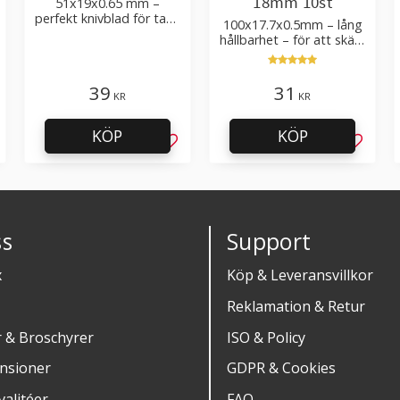
18mm 10st
51x19x0.65 mm –
perfekt knivblad för tak-,
100x17.7x0.5mm – lång
golvläggning
hållbarhet – för att skära
kartong, tapet och
golvmaterial
39
31
KR
KR
KÖP
KÖP
g till i favoriter
Lägg till i favoriter
Lägg til
s
Support
x
Köp & Leveransvillkor
Reklamation & Retur
r & Broschyrer
ISO & Policy
nsioner
GDPR & Cookies
alitéer
FAQ