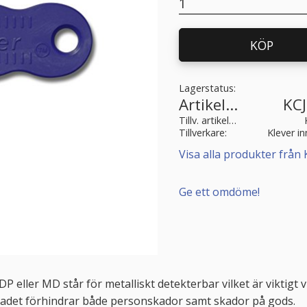
KÖP
Lagerstatus
Artikelnr
KC
Tillv. artikelnr
Tillverkare
Klever i
Visa alla produkter från 
Ge ett omdöme!
 eller MD står för metalliskt detekterbar vilket är viktigt 
vbladet förhindrar både personskador samt skador på gods.