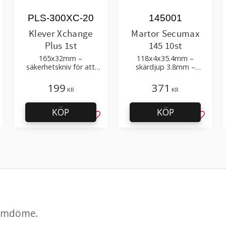
PLS-300XC-20
145001
Klever Xchange
Martor Secumax
Plus 1st
145 10st
165x32mm –
118x4x35.4mm –
säkerhetskniv för att
skärdjup 3.8mm –
skära kartong,
högsta skärskydd
förpackningar, folie, tejp
199
371
KR
KR
KÖP
KÖP
g till i favoriter
Lägg till i favoriter
Lägg til