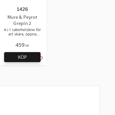
1426
Mure & Peyrot
Grepin 2
4-i-1 säkerhetskniv för
att skära, öppna
förpackningar
459
KR
KÖP
l i favoriter
Lägg till i favoriter