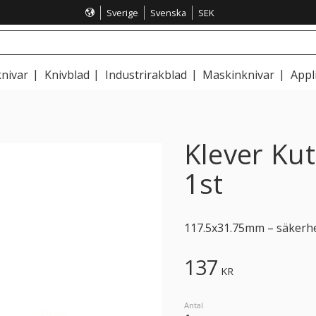
Sverige
Svenska
SEK
nivar
Knivblad
Industrirakblad
Maskinknivar
Appl
Klever Kut
1st
117.5x31.75mm – säkerhets
137
KR
Antal