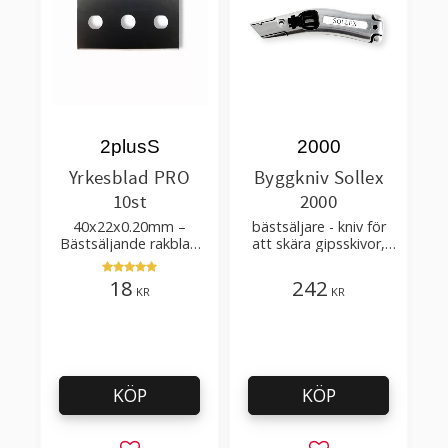
2plusS
2000
Yrkesblad PRO
Byggkniv Sollex
10st
2000
40x22x0.20mm –
bästsäljare - kniv för
Bästsäljande rakblad
att skära gipsskivor,
för att skära tapet, tyg,
takpapp, golvmaterial
filt, hobby bruk
18
242
KR
KR
KÖP
KÖP