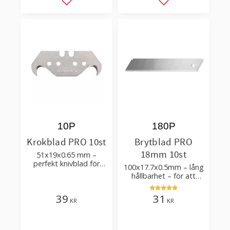
Lägg till i favoriter
Lägg till i favorit
10P
180P
Krokblad PRO 10st
Brytblad PRO
18mm 10st
51x19x0.65 mm –
perfekt knivblad för
100x17.7x0.5mm – lång
tak-, golvläggning
hållbarhet – för att
skära kartong, tapet
och golvmaterial
39
31
KR
KR