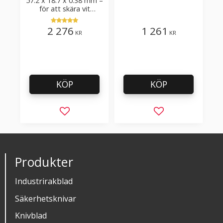
57.2 x 18.7 x 0.38 mm –
skärvinkel 50°
för att skära vit
plastfilm med tillsatser
2 276
1 261
KR
KR
KÖP
KÖP
Lägg till i favoriter
Lägg till i favorit
Produkter
Industrirakblad
Säkerhetsknivar
Knivblad