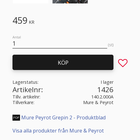
459
KR
Antal
st
Lägg till 
KÖP
Lagerstatus
I lager
Artikelnr
1426
Tillv. artikelnr
140.2.000A
Tillverkare
Mure & Peyrot
Mure Peyrot Grepin 2 - Produktblad
Visa alla produkter från Mure & Peyrot