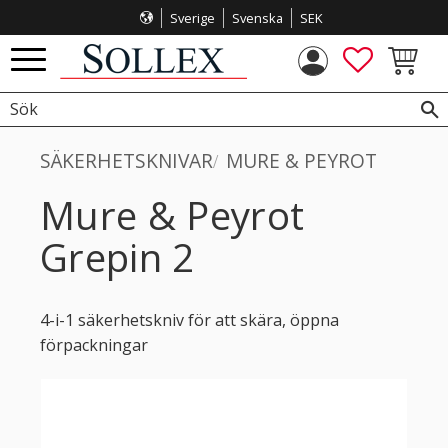
Sverige
Svenska
SEK
Meny
FAVORITE
KUNDVA
SÄKERHETSKNIVAR
MURE & PEYROT
Mure & Peyrot
Grepin 2
4-i-1 säkerhetskniv för att skära, öppna
förpackningar