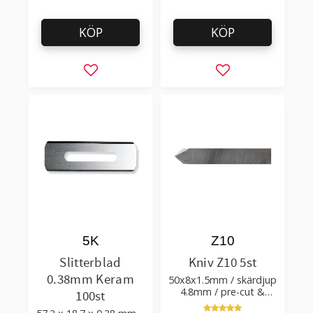
KÖP
KÖP
Lägg till i favoriter
Lägg till i favorit
5K
Z10
Slitterblad
Kniv Z10 5st
0.38mm Keram
50x8x1.5mm / skärdjup
4.8mm / pre-cut &
100st
post-cut 0.84xTm /