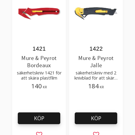
1421
1422
Mure & Peyrot
Mure & Peyrot
Bordeaux
Jalle
säkerhetskniv 1421 för
säkerhetskniv med 2
att skära plastfilm
knivblad för att skära,
öppna lådor
140
184
KR
KR
KÖP
KÖP