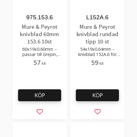
975.153.6
L152A.6
Mure & Peyrot
Mure & Peyrot
knivblad 60mm
knivblad rundad
153.6 10st
tipp 10 st
60x19x0.60mm –
54x19x0.64mm –
passar till Grepin,
knivblad 152A.6 för
Merlot, Medoc
Mure & Peyrot
57
59
KR
KR
säkerhetsknivar
säkerhetsknivar Jalle,
Merlot, Prosafe
KÖP
KÖP
Lägg till i favoriter
Lägg till i favorit