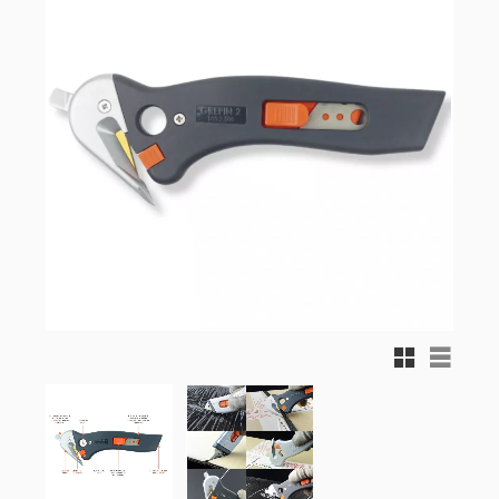
Rutnätsvy
Listvy