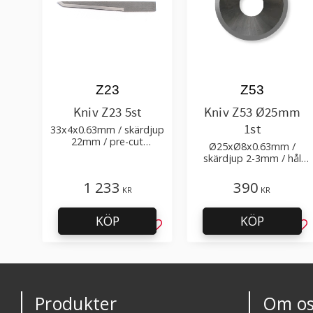
Z23
Z53
Kniv Z23 5st
Kniv Z53 Ø25mm
1st
33x4x0.63mm / skärdjup
22mm / pre-cut
Ø25xØ8x0.63mm /
1.8+0.1xTm / skärvinkel
skärdjup 2-3mm / hål
45° 84.5°
Ø8mm
1 233
390
KR
KR
KÖP
KÖP
Lägg till i favoriter
Läg
Produkter
Om os