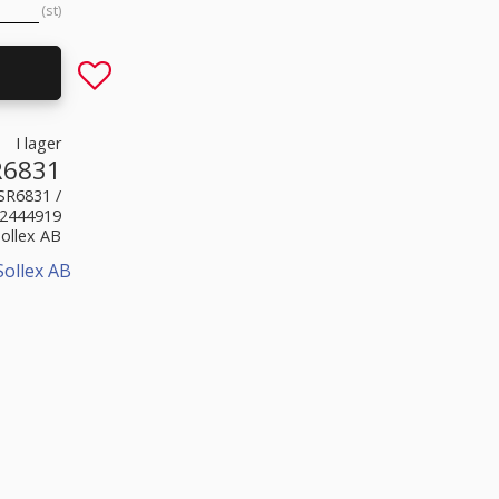
st
Lägg till i favoriter
I lager
R6831
SR6831 /
2444919
Sollex AB
Sollex AB