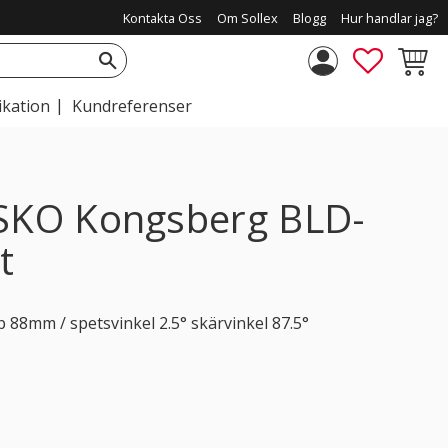
Kontakta Oss
Om Sollex
Blogg
Hur handlar jag?
FAVORIT
KUNDV
ikation
Kundreferenser
ESKO Kongsberg BLD-
t
88mm / spetsvinkel 2.5° skärvinkel 87.5°