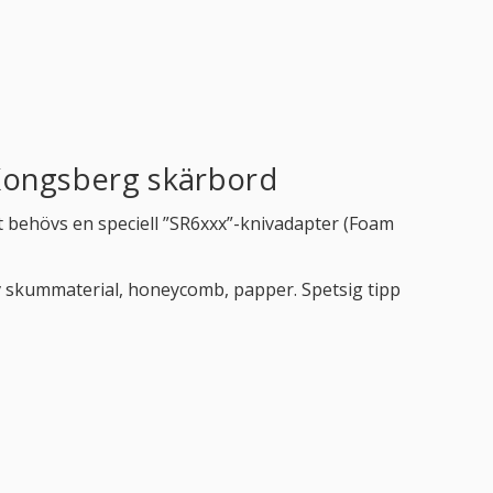
 Kongsberg skärbord
et behövs en speciell ”SR6xxx”-knivadapter (Foam
 av skummaterial, honeycomb, papper. Spetsig tipp