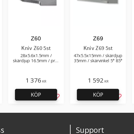
Z60
Z69
Kniv Z60 5st
Kniv Z69 5st
28x5.6x1.5mm /
47x5.5x1​5mm / skärdjup
skärdjup 16.5mm / pre-
35mm / skärvinkel 5° 85°
cut 2.2+0.15xTm /
skärvinkel 55° 81.5°
1 376
1 592
KR
KR
KÖP
KÖP
g till i favoriter
Lägg till i favoriter
Lägg til
s
Support