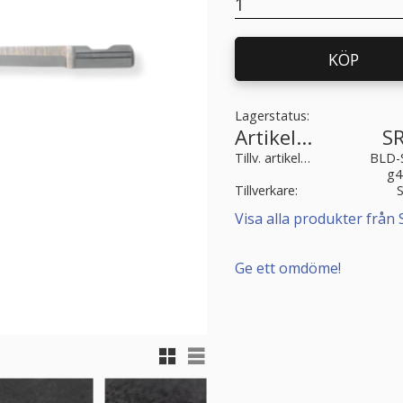
KÖP
Lagerstatus
Artikelnr
S
Tillv. artikelnr
BLD-
g4
Tillverkare
Visa alla produkter från 
Ge ett omdöme!
Rutnätsvy
Listvy