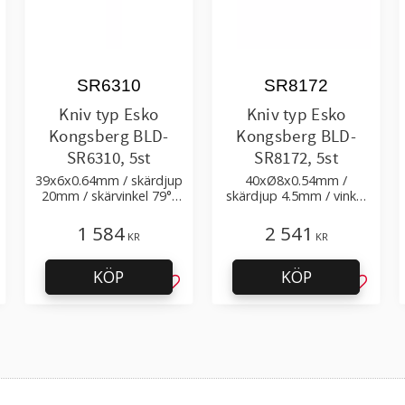
SR6310
SR8172
Kniv typ Esko
Kniv typ Esko
Kongsberg BLD-
Kongsberg BLD-
SR6310, 5st
SR8172, 5st
39x6x0.64mm / skärdjup
40xØ8x0.54mm /
20mm / skärvinkel 79°,
skärdjup 4.5mm / vinkel
spets 11°/25°
40°
1 584
2 541
KR
KR
KÖP
KÖP
g till i favoriter
Lägg till i favoriter
Lägg til