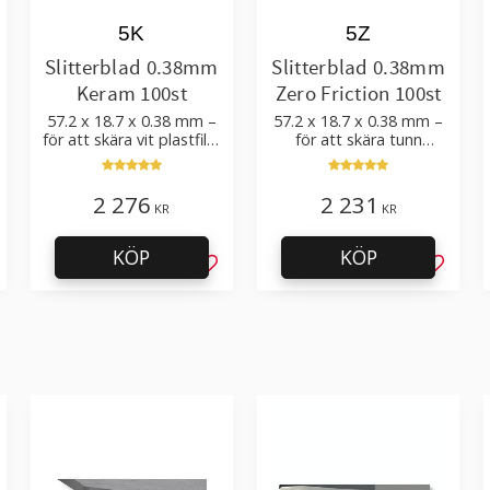
5K
5Z
Slitterblad 0.38mm
Slitterblad 0.38mm
Keram 100st
Zero Friction 100st
57.2 x 18.7 x 0.38 mm –
57.2 x 18.7 x 0.38 mm –
för att skära vit plastfilm
för att skära tunn
med tillsatser
sträckfilm, plastfilm
2 276
2 231
KR
KR
KÖP
KÖP
g till i favoriter
Lägg till i favoriter
Lägg til