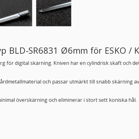
v typ BLD-SR6831 Ø6mm för ESKO /
g för digital skärning. Kniven har en cylindrisk skaft och d
kt hårdmetallmaterial och passar utmärkt till snabb skärning
minimal överskärning och eliminerar i stort sett koniska hål.