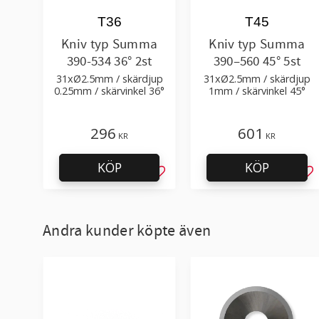
T36
T45
Kniv typ Summa
Kniv typ Summa
390-534 36° 2st
390–560 45° 5st
31xØ2.5mm / skärdjup
31xØ2.5mm / skärdjup
0.25mm / skärvinkel 36°
1mm / skärvinkel 45°
296
601
KR
KR
KÖP
KÖP
Lägg till i favoriter
Läg
Andra kunder köpte även