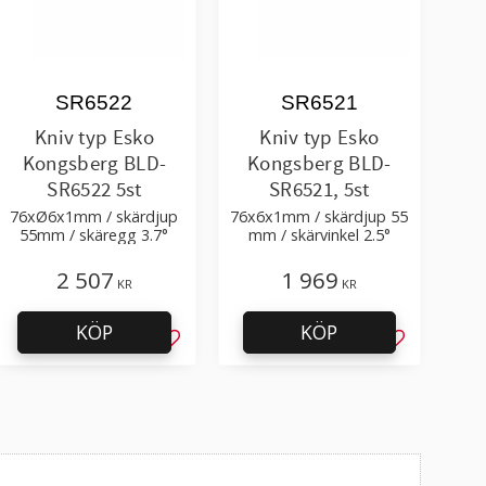
SR6522
SR6521
Kniv typ Esko
Kniv typ Esko
Kongsberg BLD-
Kongsberg BLD-
SR6522 5st
SR6521, 5st
76xØ6x1mm / skärdjup
76x6x1mm / skärdjup 55
55mm / skäregg 3.7°
mm / skärvinkel 2.5°
2 507
1 969
KR
KR
KÖP
KÖP
l i favoriter
Lägg till i favoriter
Lägg till i f