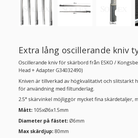
Extra lång oscillerande kni
Oscillerande kniv för skärbord från ESKO / Kongsber
Head + Adapter G34032490)
Kniven är tillverkad av högkvalitativt och slitstar
för användning med filtunderlag.
2.5° skärvinkel möjliggör mycket fina skärdetaljer, 
Mått:
105xØ6x1.5mm
Diameter på fästet:
Ø6mm
Max skärdjup:
80mm