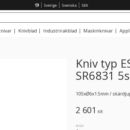
Sverige
Svenska
SEK
nivar
Knivblad
Industrirakblad
Maskinknivar
Appl
Kniv typ 
SR6831 5s
105xØ6x1.5mm / skärdjup 
2 601
KR
Antal