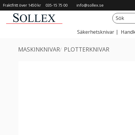
Fraktfritt över 1450 kr
035-15 75 00
info@sollex.se
Säkerhetsknivar
Handk
MASKINKNIVAR
PLOTTERKNIVAR