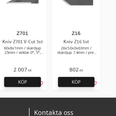
Z701
Z16
Kniv Z701 V-Cut 5st
Kniv Z16 5st
60x8x1mm / skärdjup
26x5.6x0x63mm /
25mm / vinklar 0°, 5°,
skärdjup 7.4mm / pre-
10°, 15°, 22.5°, 30°, 45°
cut 0.75xTm / skärvinkel
54°
2 007
802
KR
KR
KÖP
KÖP
l i favoriter
Lägg till i favoriter
Lägg till i f
Kontakta oss