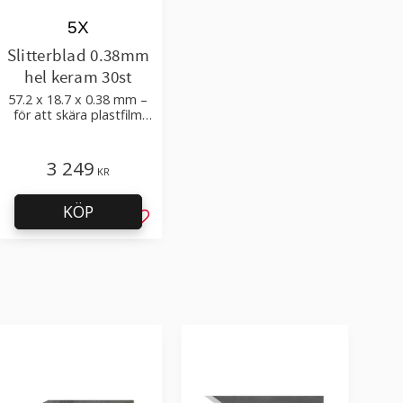
5X
Slitterblad 0.38mm
hel keram 30st
57.2 x 18.7 x 0.38 mm –
för att skära plastfilm
med tillsatser, multilayer
3 249
KR
KÖP
l i favoriter
Lägg till i favoriter