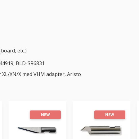
board, etc.)
44919, BLD-SR6831
r XL/XN/X med VHM adapter, Aristo
NEW
NEW