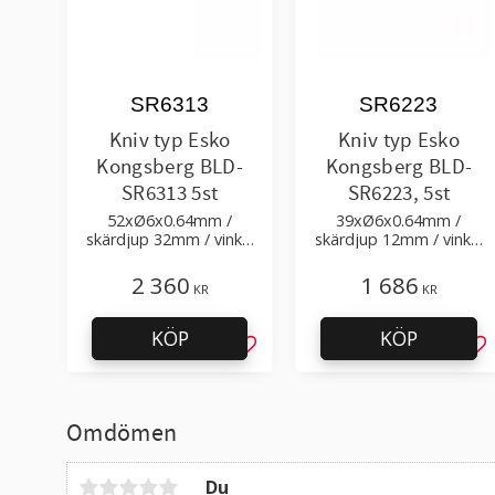
SR6313
SR6223
Kniv typ Esko
Kniv typ Esko
Kongsberg BLD-
Kongsberg BLD-
SR6313 5st
SR6223, 5st
52xØ6x0.64mm /
39xØ6x0.64mm /
skärdjup 32mm / vinkel
skärdjup 12mm / vinkel
8° 84°
66° spets 24°
2 360
1 686
KR
KR
KÖP
KÖP
Lägg till i favoriter
Läg
Omdömen
Du