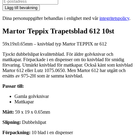
Lägg till bevakning
Dina personuppgifter behandlas i enlighet med vår
integritetspolicy
.
Martor Teppix Trapetsblad 612 10st
59x19x0.65mm – knivblad typ Martor TEPPIX nr 612
Tjockt dubbelslipat kvalitetsblad. För äldre golvknivar och
mattkapar. Förpackade i en dispenser om tio knivblad för smidig
förvaring. Utmärkt knivblad för mattkapar. Också känt som knivblad
Martor 612 eller Lutz 1075.0650. Men Martor 612 har utgått och
ersätts av 975-2H som är samma knivblad.
Passar till:
Gamla golvknivar
Mattkapar
Mått:
59 x 19 x 0.65mm
Slipning:
Dubbelslipat
Förpackning:
10 blad i en dispenser