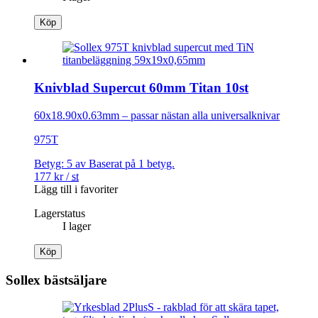
Köp
Knivblad Supercut 60mm Titan 10st
60x18.90x0.63mm – passar nästan alla universalknivar
975T
Betyg:
5
av
Baserat på
1
betyg.
177
kr
/
st
Lägg till i favoriter
Lagerstatus
I lager
Köp
Sollex bästsäljare