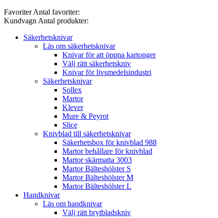
Favoriter
Antal favoriter:
Kundvagn
Antal produkter:
Säkerhetsknivar
Läs om säkerhetsknivar
Knivar för att öppna kartonger
Välj rätt säkerhetskniv
Knivar för livsmedelsindustri
Säkerhetsknivar
Sollex
Martor
Klever
Mure & Peyrot
Slice
Knivblad till säkerhetsknivar
Säkerhetsbox för knivblad 988
Martor behållare för knivblad
Martor skärmatta 3003
Martor Bälteshölster S
Martor Bälteshölster M
Martor Bälteshölster L
Handknivar
Läs om handknivar
Välj rätt brytbladskniv