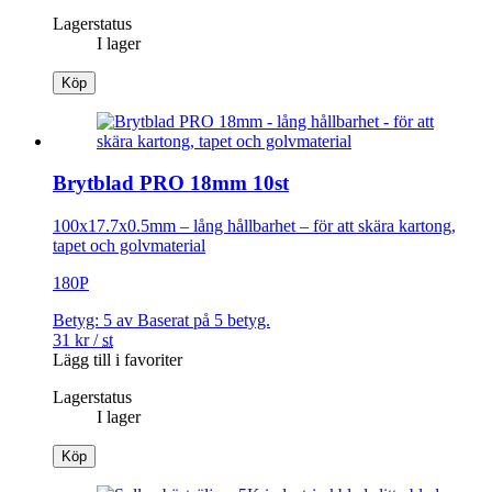
Lagerstatus
I lager
Köp
Brytblad PRO 18mm 10st
100x17.7x0.5mm – lång hållbarhet – för att skära kartong,
tapet och golvmaterial
180P
Betyg:
5
av
Baserat på
5
betyg.
31
kr
/
st
Lägg till i favoriter
Lagerstatus
I lager
Köp