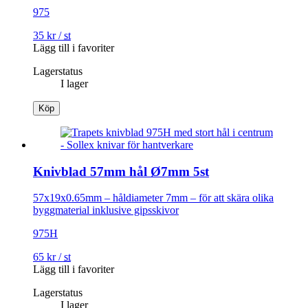
975
35
kr
/
st
Lägg till i favoriter
Lagerstatus
I lager
Köp
Knivblad 57mm hål Ø7mm 5st
57x19x0.65mm – håldiameter 7mm – för att skära olika
byggmaterial inklusive gipsskivor
975H
65
kr
/
st
Lägg till i favoriter
Lagerstatus
I lager