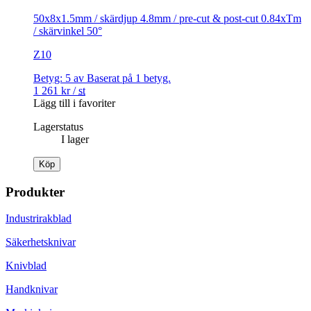
50x8x1.5mm / skärdjup 4.8mm / pre-cut & post-cut 0.84xTm
/ skärvinkel 50°
Z10
Betyg:
5
av
Baserat på
1
betyg.
1 261
kr
/
st
Lägg till i favoriter
Lagerstatus
I lager
Köp
Produkter
Industrirakblad
Säkerhetsknivar
Knivblad
Handknivar