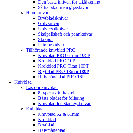
Den bästa kniven för takläggning
Så här skär man gipsskivor
Handknivar
Brytbladsknivar
Golvknivar
Universalknivar
Skalpellskaft och pennknivar
Skrapor
Patologknivar
Tillhörande knivblad PRO
Knivblad PRO 61mm 975P
Krokblad PRO 10P
Krokblad PRO Titan 10PT
Brytblad PRO 18mm 180P
Halvmåneblad PRO 16P
Knivblad
Läs om knivblad
8 typer av knivblad
Bästa bladet för foliering
Knivblad för Stanley-knivar
Knivblad
Knivblad 52 & 61mm
Krokblad
Brytblad
Halvmåneblad