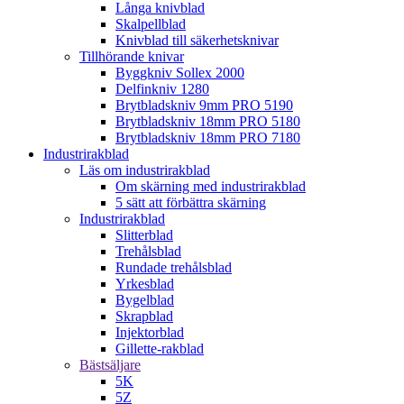
Långa knivblad
Skalpellblad
Knivblad till säkerhetsknivar
Tillhörande knivar
Byggkniv Sollex 2000
Delfinkniv 1280
Brytbladskniv 9mm PRO 5190
Brytbladskniv 18mm PRO 5180
Brytbladskniv 18mm PRO 7180
Industrirakblad
Läs om industrirakblad
Om skärning med industrirakblad
5 sätt att förbättra skärning
Industrirakblad
Slitterblad
Trehålsblad
Rundade trehålsblad
Yrkesblad
Bygelblad
Skrapblad
Injektorblad
Gillette-rakblad
Bästsäljare
5K
5Z