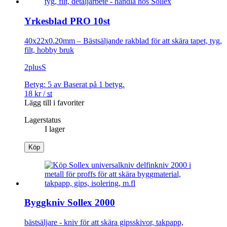
Yrkesblad PRO 10st
40x22x0.20mm – Bästsäljande rakblad för att skära tapet, tyg,
filt, hobby bruk
2plusS
Betyg:
5
av
Baserat på
1
betyg.
18
kr
/
st
Lägg till i favoriter
Lagerstatus
I lager
Köp
Byggkniv Sollex 2000
bästsäljare - kniv för att skära gipsskivor, takpapp,