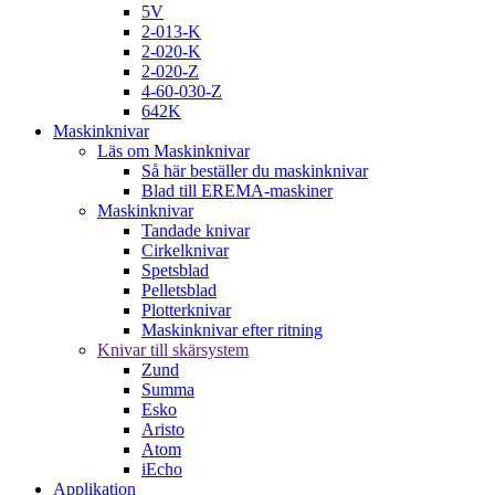
5V
2-013-K
2-020-K
2-020-Z
4-60-030-Z
642K
Maskinknivar
Läs om Maskinknivar
Så här beställer du maskinknivar
Blad till EREMA-maskiner
Maskinknivar
Tandade knivar
Cirkelknivar
Spetsblad
Pelletsblad
Plotterknivar
Maskinknivar efter ritning
Knivar till skärsystem
Zund
Summa
Esko
Aristo
Atom
iEcho
Applikation