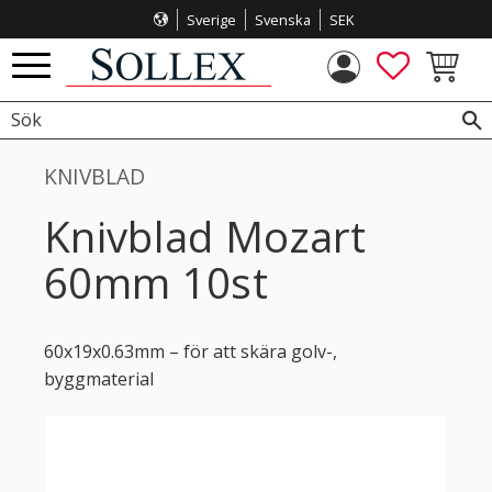
Sverige
Svenska
SEK
Meny
FAVORITE
KUNDVA
KNIVBLAD
Knivblad Mozart
60mm 10st
60x19x0.63mm – för att skära golv-,
byggmaterial