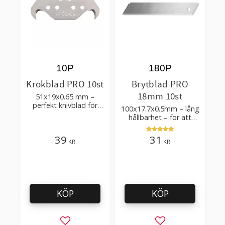
10P
180P
Krokblad PRO 10st
Brytblad PRO
18mm 10st
51x19x0.65 mm –
perfekt knivblad för
100x17.7x0.5mm – lång
tak-, golvläggning
hållbarhet – för att
skära kartong, tapet
och golvmaterial
39
31
KR
KR
KÖP
KÖP