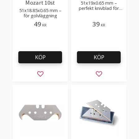
Mozart 10st
51x19x0.65 mm –
perfekt knivblad för
51x18.85x0.65 mm –
tak-, golvläggning
för golvläggning
49
39
KR
KR
KÖP
KÖP
Lägg till i favoriter
Lägg till i favorit