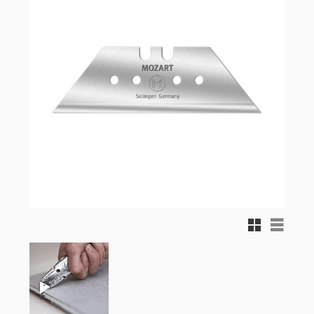
Rutnätsvy
Listvy