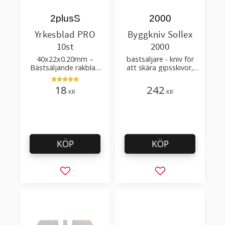
2plusS
2000
Yrkesblad PRO
Byggkniv Sollex
10st
2000
40x22x0.20mm –
bästsäljare - kniv för
Bästsäljande rakblad
att skära gipsskivor,
för att skära tapet, tyg,
takpapp, golvmaterial
filt, hobby bruk
18
242
KR
KR
KÖP
KÖP
Lägg till i favoriter
Lägg till i favorit