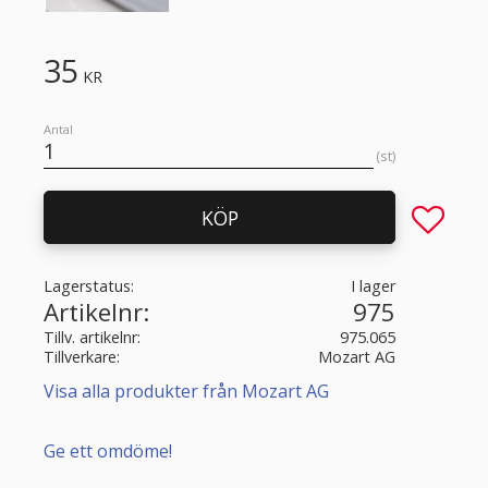
35
KR
Antal
st
Lägg till 
KÖP
Lagerstatus
I lager
Artikelnr
975
Tillv. artikelnr
975.065
Tillverkare
Mozart AG
Visa alla produkter från Mozart AG
Ge ett omdöme!