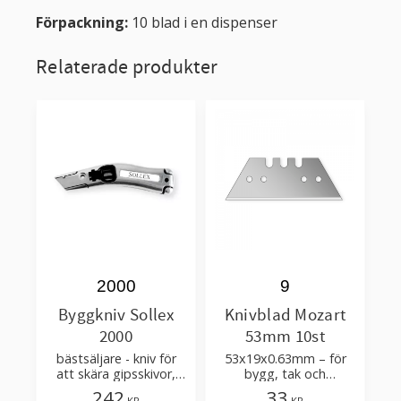
Förpackning:
10 blad i en dispenser
Relaterade produkter
2000
9
Byggkniv Sollex
Knivblad Mozart
2000
53mm 10st
bästsäljare - kniv för
53x19x0.63mm – för
att skära gipsskivor,
bygg, tak och
takpapp, golvmaterial
golvläggning
242
33
KR
KR