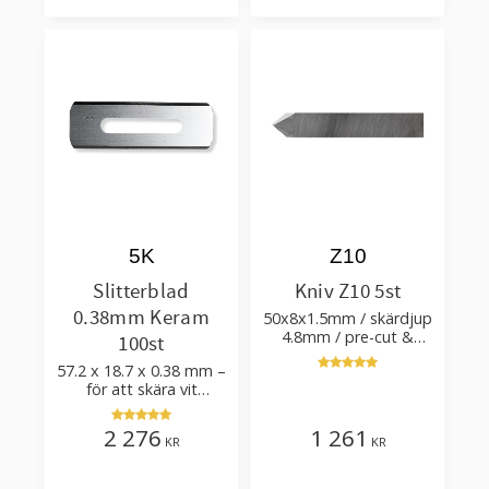
Lägg till i favoriter
Lägg till i favorit
5K
Z10
Slitterblad
Kniv Z10 5st
0.38mm Keram
50x8x1.5mm / skärdjup
4.8mm / pre-cut &
100st
post-cut 0.84xTm /
57.2 x 18.7 x 0.38 mm –
skärvinkel 50°
för att skära vit
plastfilm med tillsatser
2 276
1 261
KR
KR