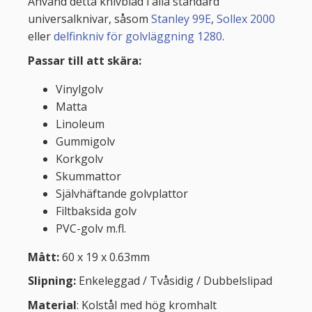
Använd detta knivblad i alla standard
universalknivar, såsom
Stanley 99E
,
Sollex 2000
eller
delfinkniv för golvläggning 1280
.
Passar till att skära:
Vinylgolv
Matta
Linoleum
Gummigolv
Korkgolv
Skummattor
Självhäftande golvplattor
Filtbaksida golv
PVC-golv m.fl.
Mått:
60 x 19 x 0.63mm
Slipning:
Enkeleggad / Tvåsidig / Dubbelslipad
Material
: Kolstål med hög kromhalt