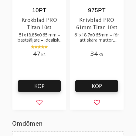
10PT
975PT
Krokblad PRO
Knivblad PRO
Titan 10st
61mm Titan 10st
51x18.85x0.65 mm –
61x18.7x0.65mm – för
bästsäljare – idealiskt
att skära mattor,
för tak-, golvläggning
linoleum, golv
47
34
KR
KR
KÖP
KÖP
Lägg till i favoriter
Lägg till i favorit
Omdömen