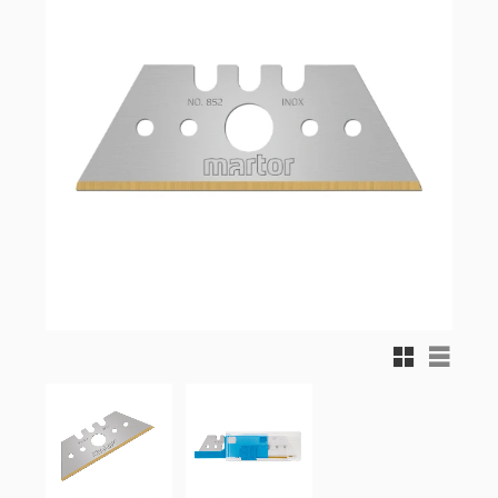
Rutnätsvy
Listvy