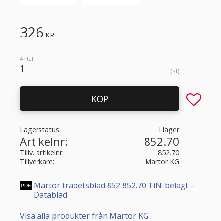
326
KR
Antal
st
Lägg till 
KÖP
Lagerstatus
I lager
Artikelnr
852.70
Tillv. artikelnr
852.70
Tillverkare
Martor KG
Martor trapetsblad 852 852.70 TiN-belagt –
Datablad
Visa alla produkter från Martor KG