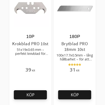
10P
180P
Krokblad PRO 10st
Brytblad PRO
18mm 10st
51x19x0.65 mm –
perfekt knivblad för
100x17.7x0.5mm – lång
tak-, golvläggning
hållbarhet – för att
skära kartong, tapet
och golvmaterial
39
31
KR
KR
KÖP
KÖP