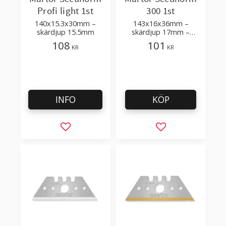
Profi light 1st
300 1st
140x15.3x30mm –
143x16x36mm –
skärdjup 15.5mm
skärdjup 17mm –
ersätter Profi Light
108
101
KR
KR
INFO
KÖP
Lägg till i favoriter
Lägg till i favorit