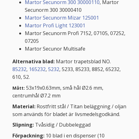
Martor Secunorm 300 30000110
, Martor
Secunorm 300 30000410
Martor Secunorm Mizar 125001
Martor Profi Light 123001
Martor Secunorm Profi 7152, 07105, 07252,
07205
Martor Secunor Multisafe
Alternativa blad:
Martor trapetsblad NO.
85232
,
165232
,
5232
, 5233, 85233, 8852, 65232,
610, 52.
53x19x0.63mm, små hål Ø2.6 mm,
Mått:
centrumhål Ø7.2 mm
Material:
Rostfritt stål / Titan beläggning / oljan
som används för bladet är livsmedelsgodkänd.
Slipning:
Tvåsidig / Dubbeleggad
Förpackning:
10 blad i en dispenser (10