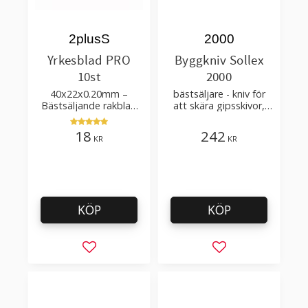
2plusS
2000
Yrkesblad PRO
Byggkniv Sollex
10st
2000
40x22x0.20mm –
bästsäljare - kniv för
Bästsäljande rakblad
att skära gipsskivor,
för att skära tapet, tyg,
takpapp, golvmaterial
filt, hobby bruk
18
242
KR
KR
KÖP
KÖP
Lägg till i favoriter
Lägg till i favorit