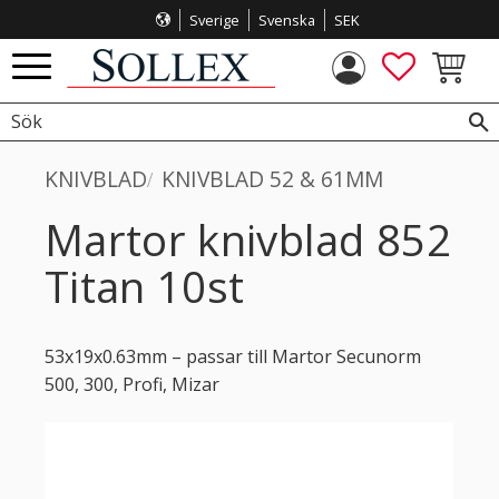
Sverige
Svenska
SEK
Meny
FAVORITE
KUNDVA
KNIVBLAD
KNIVBLAD 52 & 61MM
Martor knivblad 852
Titan 10st
53x19x0.63mm – passar till Martor Secunorm
500, 300, Profi, Mizar