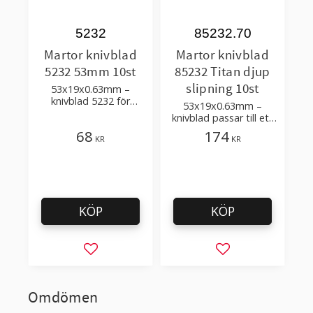
5232
85232.70
Martor knivblad
Martor knivblad
5232 53mm 10st
85232 Titan djup
slipning 10st
53x19x0.63mm –
knivblad 5232 för
53x19x0.63mm –
säkerhetsknivar Martor
knivblad passar till ett
Secunorm Profi Light,
stort antal Martor
68
174
Secunorm 500, Mizar
KR
KR
säkerhetsknivar
KÖP
KÖP
Lägg till i favoriter
Lägg till i favorit
Omdömen