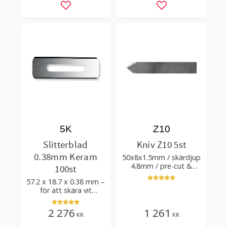
Lägg till i favoriter
Lägg till i favorit
5K
Z10
Slitterblad
Kniv Z10 5st
0.38mm Keram
50x8x1.5mm / skärdjup
4.8mm / pre-cut &
100st
post-cut 0.84xTm /
57.2 x 18.7 x 0.38 mm –
skärvinkel 50°
för att skära vit
plastfilm med tillsatser
2 276
1 261
KR
KR