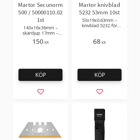
Martor Secunorm
Martor knivblad
500 / 50000110.02
5232 53mm 10st
1st
53x19x0.63mm –
knivblad 5232 för
143x16x36mm –
säkerhetsknivar Martor
skärdjup 17mm –
Secunorm Profi Light,
automatiskt indragbart
150
68
Secunorm 500, Mizar
KR
KR
blad
KÖP
KÖP
Lägg till i favoriter
Lägg till i favorit