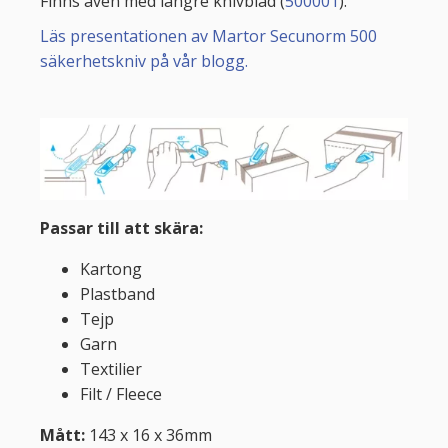
Finns även med längre knivblad (
500001
).
Läs presentationen av Martor Secunorm 500
säkerhetskniv på vår blogg.
Passar till att skära:
Kartong
Plastband
Tejp
Garn
Textilier
Filt / Fleece
Mått:
143 x 16 x 36mm