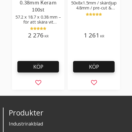
0.38mm Keram
50x8x1.5mm / skärdjup
4.8mm / pre-cut &
100st
post-cut 0.84xTm /
57.2 x 18.7 x 0.38 mm –
skärvinkel 50°
för att skära vit
plastfilm med tillsatser
2 276
1 261
KR
KR
KÖP
KÖP
Lägg till i favoriter
Lägg till i favorit
Produkter
Industrirakblad