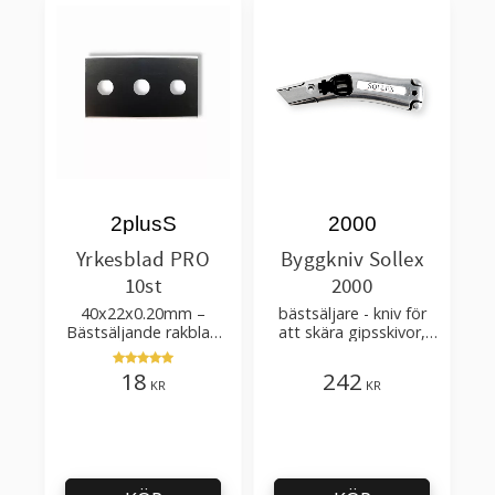
2plusS
2000
Yrkesblad PRO
Byggkniv Sollex
10st
2000
40x22x0.20mm –
bästsäljare - kniv för
Bästsäljande rakblad
att skära gipsskivor,
för att skära tapet, tyg,
takpapp, golvmaterial
filt, hobby bruk
18
242
KR
KR