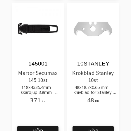
145001
10STANLEY
Martor Secumax
Krokblad Stanley
145 10st
10st
118x4x35.4mm –
48x18.7x0.65 mm –
skärdjup 3.8mm –
knivblad för Stanley-
högsta skärskydd
knivar, Martor Mizar,
371
48
KR
KR
Secunorm 300,
Secunorm 500