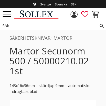
Sverige
Svenska
SEK
Meny
FAVORITE
KUNDVA
SÄKERHETSKNIVAR
MARTOR
Martor Secunorm
500 / 50000210.02
1st
143x16x36mm – skärdjup 9mm – automatiskt
indragbart blad