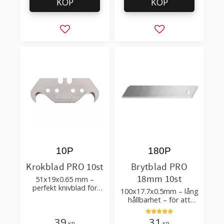
KÖP
KÖP
Lägg till i favoriter
Lägg till i favorit
10P
180P
Krokblad PRO 10st
Brytblad PRO
18mm 10st
51x19x0.65 mm –
perfekt knivblad för
100x17.7x0.5mm – lång
tak-, golvläggning
hållbarhet – för att
skära kartong, tapet
och golvmaterial
39
31
KR
KR