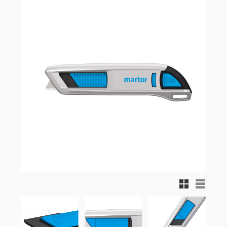
Rutnätsvy
Listvy