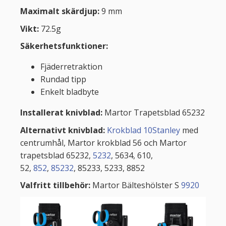
Maximalt skärdjup:
9 mm
Vikt:
72.5g
Säkerhetsfunktioner:
Fjäderretraktion
Rundad tipp
Enkelt bladbyte
Installerat knivblad:
Martor Trapetsblad 65232
Alternativt knivblad:
Krokblad 10Stanley
med
centrumhål, Martor krokblad 56 och Martor
trapetsblad 65232,
5232
, 5634, 610,
52,
852
,
85232
, 85233, 5233, 8852
Valfritt tillbehör:
Martor Bälteshölster S
9920