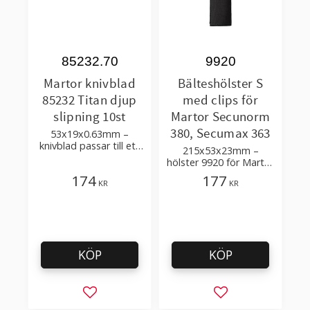
85232.70
9920
Martor knivblad
Bälteshölster S
85232 Titan djup
med clips för
slipning 10st
Martor Secunorm
380, Secumax 363
53x19x0.63mm –
knivblad passar till ett
215x53x23mm –
stort antal Martor
hölster 9920 för Martor
säkerhetsknivar
säkerhetsknivar
174
177
KR
KR
KÖP
KÖP
Lägg till i favoriter
Lägg till i favorit