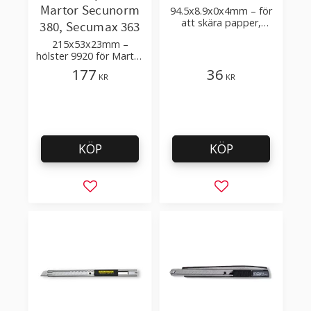
Martor Secunorm
94.5x8.9x0x4mm – för
att skära papper,
380, Secumax 363
kartong, gummi,
215x53x23mm –
polymer
hölster 9920 för Martor
säkerhetsknivar
177
36
KR
KR
KÖP
KÖP
Lägg till i favoriter
Lägg till i favorit