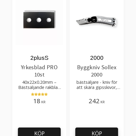
2plusS
2000
Yrkesblad PRO
Byggkniv Sollex
10st
2000
40x22x0.20mm –
bästsäljare - kniv för
Bästsäljande rakblad
att skära gipsskivor,
för att skära tapet, tyg,
takpapp, golvmaterial
filt, hobby bruk
18
242
KR
KR
KÖP
KÖP