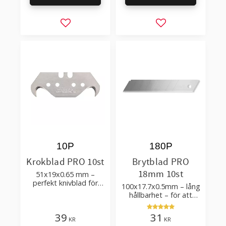
Lägg till i favoriter
Lägg till i favorit
10P
180P
Krokblad PRO 10st
Brytblad PRO
18mm 10st
51x19x0.65 mm –
perfekt knivblad för
100x17.7x0.5mm – lång
tak-, golvläggning
hållbarhet – för att
skära kartong, tapet
och golvmaterial
39
31
KR
KR