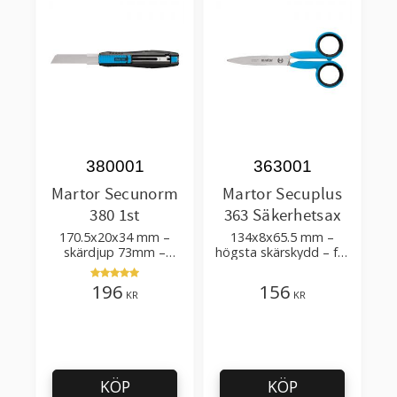
380001
363001
Martor Secunorm
Martor Secuplus
380 1st
363 Säkerhetsax
170.5x20x34 mm –
134x8x65.5 mm –
skärdjup 73mm –
högsta skärskydd – för
bästsäljare
att skära kartong,
papper, film, tyger,
196
156
KR
KR
garn, band
KÖP
KÖP