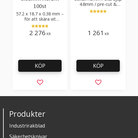
4.8mm / pre-cut &
100st
post-cut 0.84xTm /
57.2 x 18.7 x 0.38 mm –
skärvinkel 50°
för att skära vit
plastfilm med tillsatser
2 276
1 261
KR
KR
KÖP
KÖP
Lägg till i favoriter
Lägg till i favorit
Produkter
Industrirakblad
Säkerhetsknivar