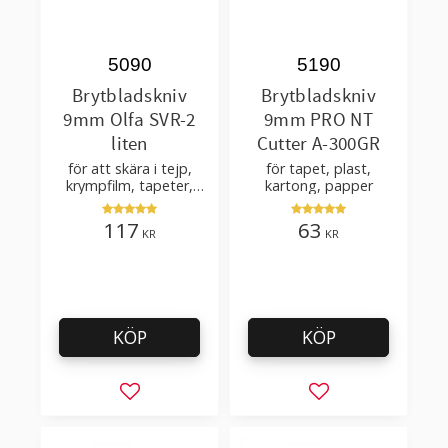
5090
5190
Brytbladskniv
Brytbladskniv
9mm Olfa SVR-2
9mm PRO NT
liten
Cutter A-300GR
för att skära i tejp,
för tapet, plast,
krympfilm, tapeter,
kartong, papper
film, kartong, skum –
med knivblad 58°
117
63
KR
KR
KÖP
KÖP
Lägg till i favoriter
Lägg till i favorit