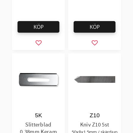
KÖP
KÖP
Lägg till i favoriter
Lägg till i favorit
5K
Z10
Slitterblad
Kniv Z10 5st
0.38mm Keram
50x8x1.5mm / skärdjup