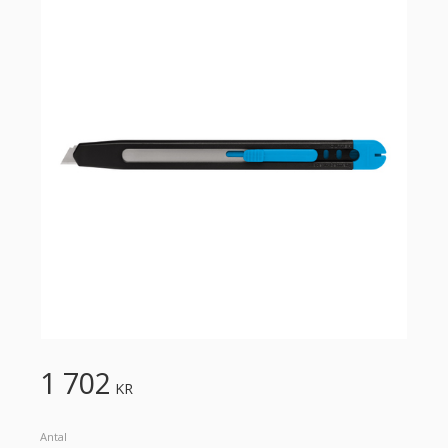
1 702
KR
Antal