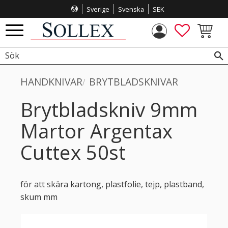
Sverige
Svenska
SEK
Meny
FAVORITE
KUNDVA
HANDKNIVAR
BRYTBLADSKNIVAR
Brytbladskniv 9mm
Martor Argentax
Cuttex 50st
för att skära kartong, plastfolie, tejp, plastband,
skum mm