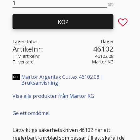
st
Lägg till 
KÖP
Lagerstatus
I lager
Artikelnr
46102
Tillv. artikelnr
46102.08
Tillverkare
Martor KG
Martor Argentax Cuttex 46102.08 |
Bruksanvisning
Visa alla produkter från Martor KG
Ge ett omdöme!
Lättviktiga säkerhetskniven 46102 har ett
reglerbart knivblad som passar till att skära i de