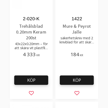
2-020-K
1422
Trehålsblad
Mure & Peyrot
0.20mm Keram
Jalle
200st
säkerhetskniv med 2
knivblad för att skära,
43x22x0.20mm – för
öppna lådor
att skära vit plastfilm
med tillsatser
4 333
184
KR
KR
KÖP
KÖP
Lägg till i favoriter
Lägg till i favorit