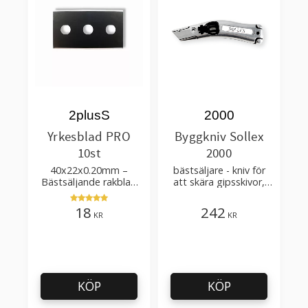
2plusS
2000
Yrkesblad PRO
Byggkniv Sollex
10st
2000
40x22x0.20mm –
bästsäljare - kniv för
Bästsäljande rakblad
att skära gipsskivor,
för att skära tapet, tyg,
takpapp, golvmaterial
filt, hobby bruk
18
242
KR
KR
KÖP
KÖP