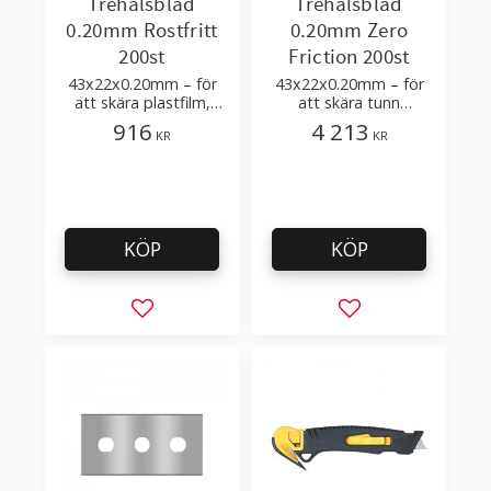
Trehålsblad
Trehålsblad
0.20mm Rostfritt
0.20mm Zero
200st
Friction 200st
43x22x0.20mm – för
43x22x0.20mm – för
att skära plastfilm,
att skära tunn
sträckfilm med få
plastfilm, sträckfilm
916
4 213
KR
KR
tillsatser
KÖP
KÖP
Lägg till i favoriter
Lägg till i favorit