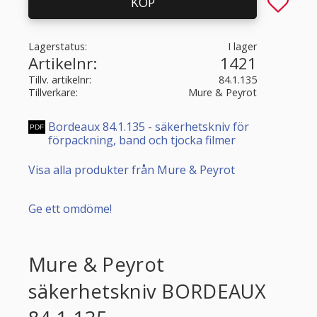
Lägg till 
KÖP
Lagerstatus
I lager
Artikelnr
1421
Tillv. artikelnr
84.1.135
Tillverkare
Mure & Peyrot
Bordeaux 84.1.135 - säkerhetskniv för
förpackning, band och tjocka filmer
Visa alla produkter från Mure & Peyrot
Ge ett omdöme!
Mure & Peyrot
säkerhetskniv BORDEAUX