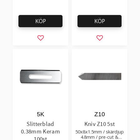
KÖP
KÖP
Lägg till i favoriter
Lägg till i favorit
5K
Z10
Slitterblad
Kniv Z10 5st
0.38mm Keram
50x8x1.5mm / skärdjup
4.8mm / pre-cut &
100st