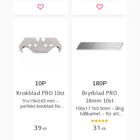
Lägg till i favoriter
Lägg till i favorit
10P
180P
Krokblad PRO 10st
Brytblad PRO
18mm 10st
51x19x0.65 mm –
perfekt knivblad för
100x17.7x0.5mm – lång
tak-, golvläggning
hållbarhet – för att
skära kartong, tapet
och golvmaterial
39
31
KR
KR