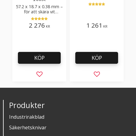
post-cut 0.84xTm /
57.2 x 18.7 x 0.38 mm –
skärvinkel 50°
för att skära vit
plastfilm med tillsatser
2 276
1 261
KR
KR
KÖP
KÖP
Lägg till i favoriter
Lägg till i favorit
Produkter
Industrirakblad
Säkerhetsknivar