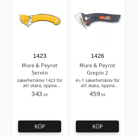
1423
1426
Mure & Peyrot
Mure & Peyrot
Sernin
Grepin 2
säkerhetskniv 1423 för
4-i-1 säkerhetskniv för
att skära, öppna
att skära, öppna
förpackningar
förpackningar
343
459
KR
KR
KÖP
KÖP