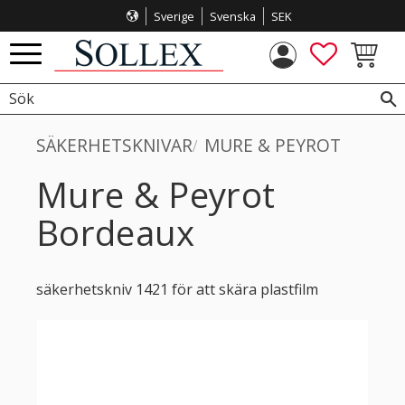
Sverige
Svenska
SEK
Meny
FAVORITE
KUNDVA
SÄKERHETSKNIVAR
MURE & PEYROT
Mure & Peyrot
Bordeaux
säkerhetskniv 1421 för att skära plastfilm