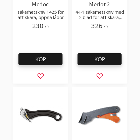
Medoc
Merlot 2
säkerhetskniv 1425 för
4-i-1 säkerhetskniv med
att skära, öppna lådor
2 blad för att skära,
öppna kartonger
230
326
KR
KR
KÖP
KÖP
Lägg till i favoriter
Lägg till i favorit