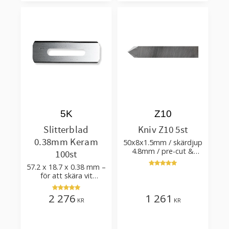
5K
Z10
Slitterblad
Kniv Z10 5st
0.38mm Keram
50x8x1.5mm / skärdjup
4.8mm / pre-cut &
100st
post-cut 0.84xTm /
57.2 x 18.7 x 0.38 mm –
skärvinkel 50°
för att skära vit
plastfilm med tillsatser
2 276
1 261
KR
KR