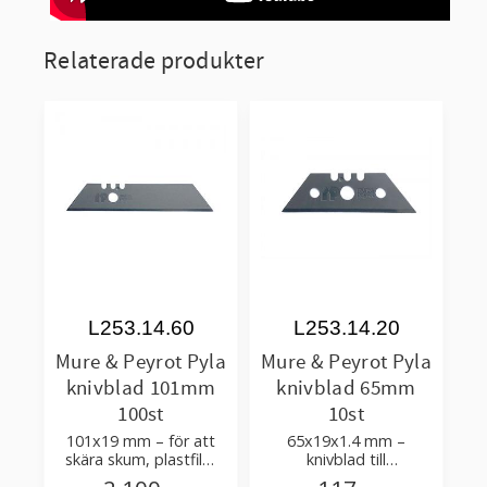
Relaterade produkter
L253.14.60
L253.14.20
Mure & Peyrot Pyla
Mure & Peyrot Pyla
knivblad 101mm
knivblad 65mm
100st
10st
101x19 mm – för att
65x19x1.4 mm –
skära skum, plastfilm
knivblad till
och även alla skrapjobb
säkerhetskniv Mure &