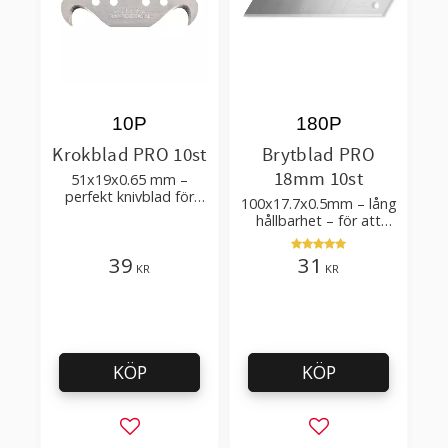
10P
180P
Krokblad PRO 10st
Brytblad PRO
18mm 10st
51x19x0.65 mm –
perfekt knivblad för
100x17.7x0.5mm – lång
tak-, golvläggning
hållbarhet – för att
skära kartong, tapet
och golvmaterial
39
31
KR
KR
KÖP
KÖP
Lägg till i favoriter
Lägg till i favorit