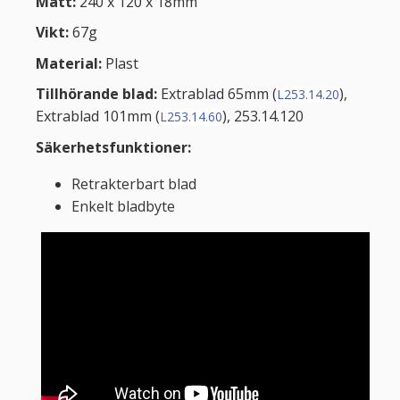
Mått:
240 x 120 x 18mm
Vikt:
67g
Material:
Plast
Tillhörande blad:
Extrablad 65mm (
),
L253.14.20
Extrablad 101mm (
), 253.14.120
L253.14.60
Säkerhetsfunktioner:
Retrakterbart blad
Enkelt bladbyte