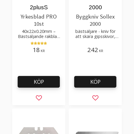
2plusS
2000
Yrkesblad PRO
Byggkniv Sollex
10st
2000
40x22x0.20mm –
bästsäljare - kniv för
Bästsäljande rakblad
att skära gipsskivor,
för att skära tapet, tyg,
takpapp, golvmaterial
filt, hobby bruk
18
242
KR
KR
KÖP
KÖP
Lägg till i favoriter
Lägg till i favorit