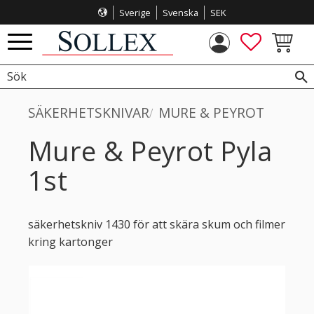
Sverige
Svenska
SEK
Meny
FAVORITE
KUNDVA
SÄKERHETSKNIVAR
MURE & PEYROT
Mure & Peyrot Pyla
1st
säkerhetskniv 1430 för att skära skum och filmer
kring kartonger