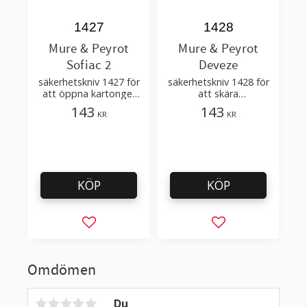
1427
1428
Mure & Peyrot
Mure & Peyrot
Sofiac 2
Deveze
säkerhetskniv 1427 för
säkerhetskniv 1428 för
att öppna kartonger
att skära
och förpackningar
förpackningskanter och
143
143
KR
KR
tunna kartongrör
KÖP
KÖP
Lägg till i favoriter
Lägg till i favorit
Omdömen
Du