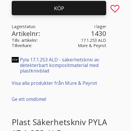
Lägg till 
KÖP
Lagerstatus
I lager
Artikelnr
1430
Tillv. artikelnr
17.1.253 ALD
Tillverkare
Mure & Peyrot
Pyla 17.1.253 ALD - säkerhetskniv av
detekterbart kompositmaterial med
plastknivblad
Visa alla produkter från Mure & Peyrot
Ge ett omdöme!
Plast Säkerhetskniv PYLA