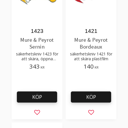
1423
1421
Mure & Peyrot
Mure & Peyrot
Sernin
Bordeaux
säkerhetskniv 1423 för
säkerhetskniv 1421 för
att skära, öppna
att skära plastfilm
förpackningar
343
140
KR
KR
KÖP
KÖP
Lägg till i favoriter
Lägg till i favorit