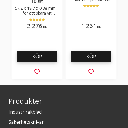
100st
post-cut 0.84xTm /
57.2 x 18.7 x 0.38 mm –
skärvinkel 50°
för att skära vit
plastfilm med tillsatser
2 276
1 261
KR
KR
KÖP
KÖP
Lägg till i favoriter
Lägg till i favorit
Produkter
Industrirakblad
Säkerhetsknivar