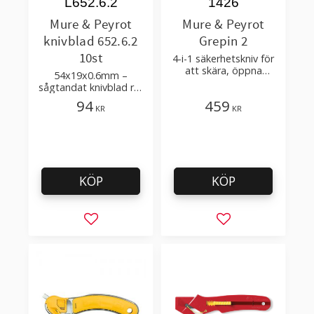
L652.6.2
1426
Mure & Peyrot
Mure & Peyrot
knivblad 652.6.2
Grepin 2
10st
4-i-1 säkerhetskniv för
att skära, öppna
54x19x0.6mm –
förpackningar
sågtandat knivblad ref
652.6.2 för Medoc,
94
459
KR
KR
Merlot, Deveze, Grepin
knivar
KÖP
KÖP
Lägg till i favoriter
Lägg till i favorit