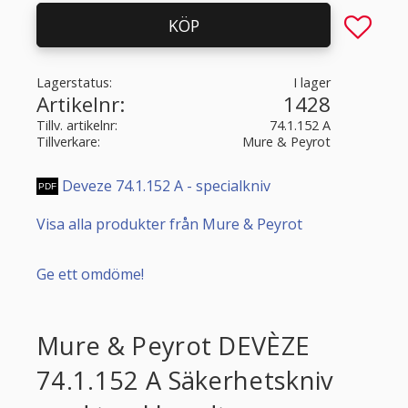
Lägg till 
KÖP
Lagerstatus
I lager
Artikelnr
1428
Tillv. artikelnr
74.1.152 A
Tillverkare
Mure & Peyrot
Deveze 74.1.152 A - specialkniv
Visa alla produkter från Mure & Peyrot
Ge ett omdöme!
Mure & Peyrot DEVÈZE
74.1.152 A Säkerhetskniv