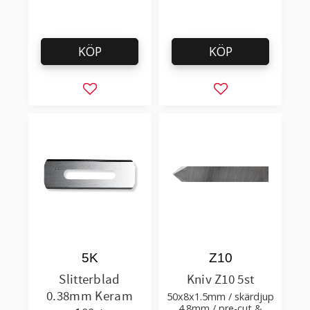
KÖP
KÖP
Lägg till i favoriter
Lägg till i favorit
5K
Z10
Slitterblad
Kniv Z10 5st
0.38mm Keram
50x8x1.5mm / skärdjup
4.8mm / pre-cut &