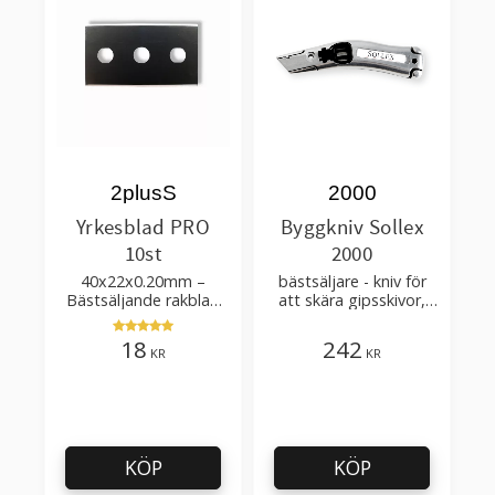
2plusS
2000
Yrkesblad PRO
Byggkniv Sollex
10st
2000
40x22x0.20mm –
bästsäljare - kniv för
Bästsäljande rakblad
att skära gipsskivor,
för att skära tapet, tyg,
takpapp, golvmaterial
filt, hobby bruk
18
242
KR
KR
KÖP
KÖP