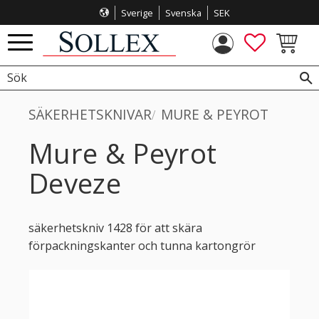
Sverige
Svenska
SEK
Meny
FAVORITE
KUNDVA
SÄKERHETSKNIVAR
MURE & PEYROT
Mure & Peyrot
Deveze
säkerhetskniv 1428 för att skära
förpackningskanter och tunna kartongrör