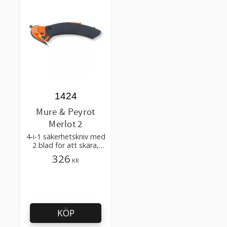
1424
Mure & Peyrot
Merlot 2
4-i-1 säkerhetskniv med
2 blad för att skära,
öppna kartonger
326
KR
KÖP