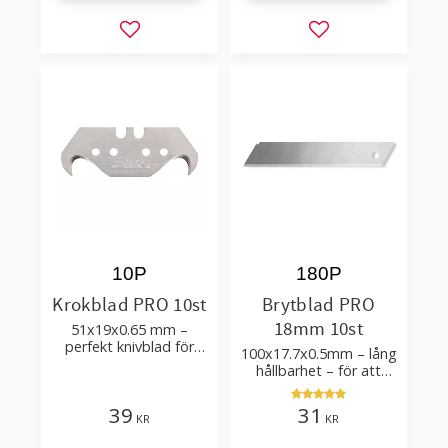
Lägg till i favoriter
Lägg till i favorit
10P
180P
Krokblad PRO 10st
Brytblad PRO
18mm 10st
51x19x0.65 mm –
perfekt knivblad för
100x17.7x0.5mm – lång
tak-, golvläggning
hållbarhet – för att
skära kartong, tapet
och golvmaterial
39
31
KR
KR