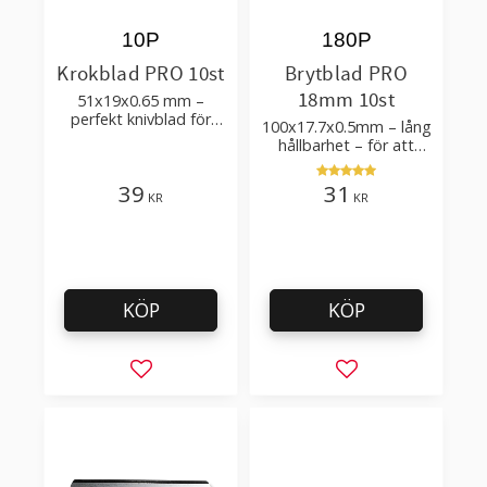
10P
180P
Krokblad PRO 10st
Brytblad PRO
18mm 10st
51x19x0.65 mm –
perfekt knivblad för
100x17.7x0.5mm – lång
tak-, golvläggning
hållbarhet – för att
skära kartong, tapet
och golvmaterial
39
31
KR
KR
KÖP
KÖP
Lägg till i favoriter
Lägg till i favorit