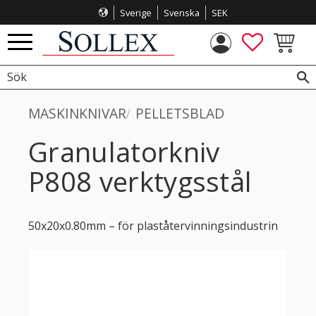
Sverige
Svenska
SEK
Meny
FAVORITE
KUNDVA
MASKINKNIVAR
PELLETSBLAD
Granulatorkniv
P808 verktygsstål
50x20x0.80mm – för plaståtervinningsindustrin