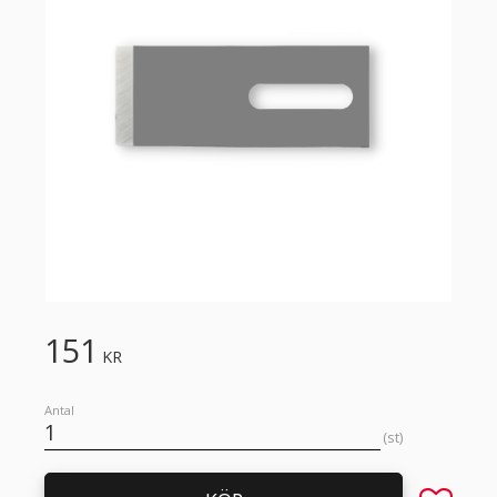
151
KR
Antal
st