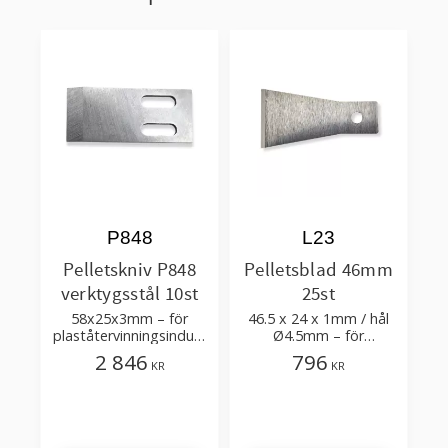
P848
L23
Pelletskniv P848
Pelletsblad 46mm
verktygsstål 10st
25st
58x25x3mm – för
46.5 x 24 x 1mm / hål
plaståtervinningsindust
Ø4.5mm – för
rin
plasttillverkning och
2 846
796
KR
KR
återvinning