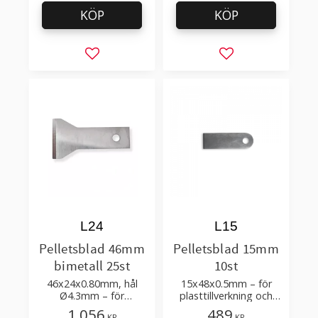
KÖP
KÖP
Lägg till i favoriter
Lägg till i favorit
L24
L15
Pelletsblad 46mm
Pelletsblad 15mm
bimetall 25st
10st
46x24x0.80mm, hål
15x48x0.5mm – för
Ø4.3mm – för
plasttillverkning och
plasttillverkning och
återvinning
1 056
489
KR
KR