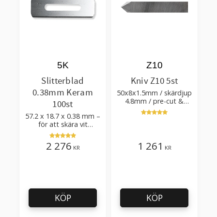
5K
Z10
Slitterblad
Kniv Z10 5st
0.38mm Keram
50x8x1.5mm / skärdjup
4.8mm / pre-cut &
100st
post-cut 0.84xTm /
57.2 x 18.7 x 0.38 mm –
skärvinkel 50°
för att skära vit
plastfilm med tillsatser
2 276
1 261
KR
KR
KÖP
KÖP