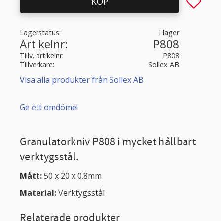
Lägg till 
KÖP
Lagerstatus
I lager
Artikelnr
P808
Tillv. artikelnr
P808
Tillverkare
Sollex AB
Visa alla produkter från Sollex AB
Ge ett omdöme!
Granulatorkniv P808 i mycket hållbart
verktygsstål.
Mått:
50 x 20 x 0.8mm
Material:
Verktygsstål
Relaterade produkter