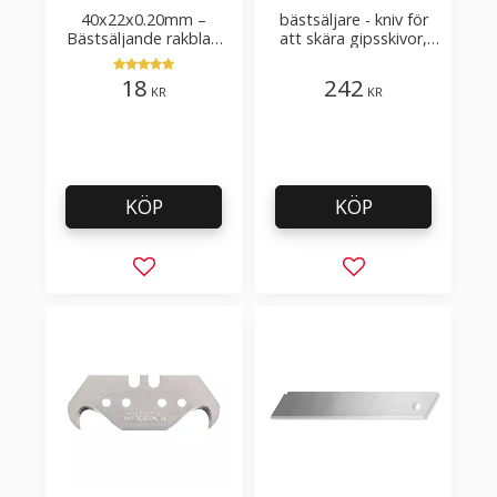
40x22x0.20mm –
bästsäljare - kniv för
Bästsäljande rakblad
att skära gipsskivor,
för att skära tapet, tyg,
takpapp, golvmaterial
filt, hobby bruk
18
242
KR
KR
KÖP
KÖP
Lägg till i favoriter
Lägg till i favorit