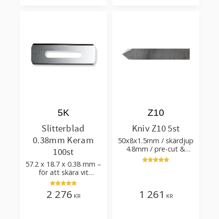
5K
Z10
Slitterblad
Kniv Z10 5st
0.38mm Keram
50x8x1.5mm / skärdjup
4.8mm / pre-cut &
100st
post-cut 0.84xTm /
57.2 x 18.7 x 0.38 mm –
skärvinkel 50°
för att skära vit
plastfilm med tillsatser
2 276
1 261
KR
KR