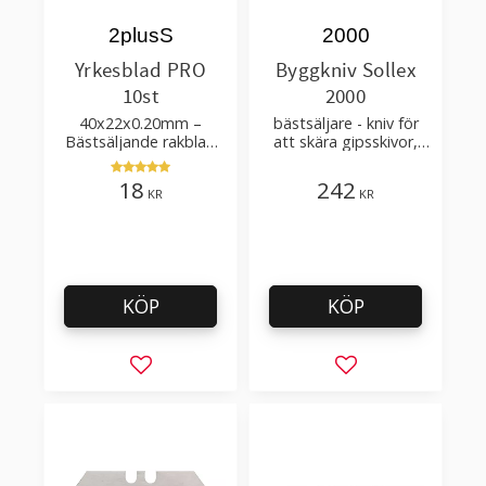
2plusS
2000
Yrkesblad PRO
Byggkniv Sollex
10st
2000
40x22x0.20mm –
bästsäljare - kniv för
Bästsäljande rakblad
att skära gipsskivor,
för att skära tapet, tyg,
takpapp, golvmaterial
filt, hobby bruk
18
242
KR
KR
KÖP
KÖP
Lägg till i favoriter
Lägg till i favorit