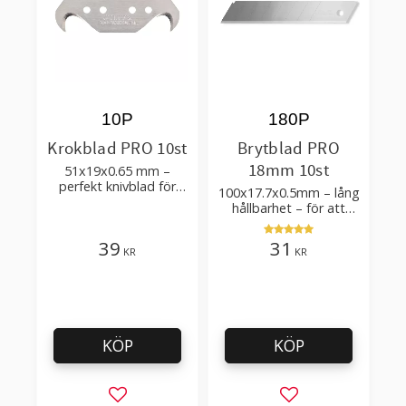
10P
180P
Krokblad PRO 10st
Brytblad PRO
18mm 10st
51x19x0.65 mm –
perfekt knivblad för
100x17.7x0.5mm – lång
tak-, golvläggning
hållbarhet – för att
skära kartong, tapet
och golvmaterial
39
31
KR
KR
KÖP
KÖP
Lägg till i favoriter
Lägg till i favorit