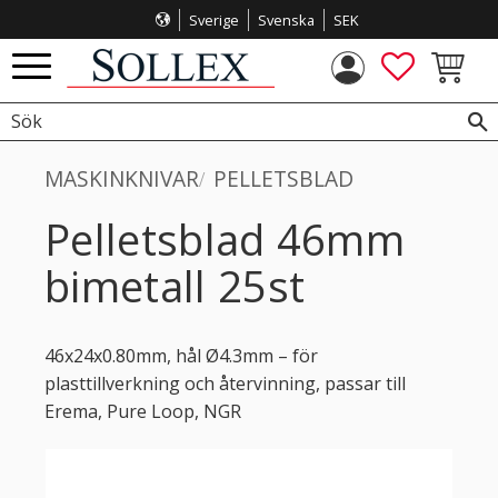
Sverige
Svenska
SEK
Meny
FAVORITE
KUNDVA
MASKINKNIVAR
PELLETSBLAD
Pelletsblad 46mm
bimetall 25st
46x24x0.80mm, hål Ø4.3mm – för
plasttillverkning och återvinning, passar till
Erema, Pure Loop, NGR