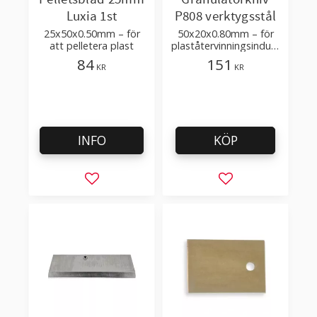
Luxia 1st
P808 verktygsstål
25x50x0.50mm – för
50x20x0.80mm – för
att pelletera plast
plaståtervinningsindust
rin
84
151
KR
KR
INFO
KÖP
Lägg till i favoriter
Lägg till i favorit