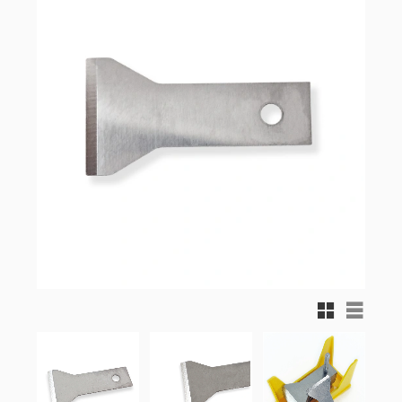
Rutnätsvy
Listvy