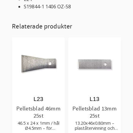
S19844-1 1406 OZ-58
Relaterade produkter
L23
L13
Pelletsblad 46mm
Pelletsblad 13mm
25st
25st
46.5 x 24 x 1mm / hål
13.20x46x0.80mm –
Ø4.5mm – för
plaståtervinning och