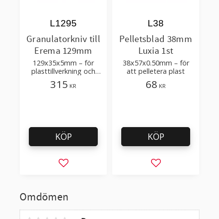
L1295
L38
Granulatorkniv till
Pelletsblad 38mm
Erema 129mm
Luxia 1st
129x35x5mm – för
38x57x0.50mm – för
plasttillverkning och
att pelletera plast
återvinning
315
68
KR
KR
KÖP
KÖP
Lägg till i favoriter
Lägg till i favorit
Omdömen