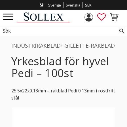
Sverige
Svenska
SEK
Meny
FAVORITE
KUNDVA
INDUSTRIRAKBLAD
GILLETTE-RAKBLAD
Yrkesblad för hyvel
Pedi – 100st
25.5x22x0.13mm – rakblad Pedi 0.13mm i rostfritt
stål