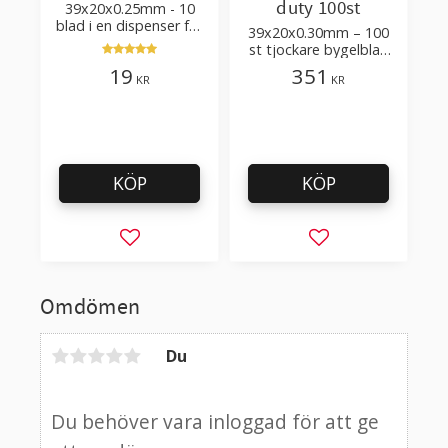
duty 100st
39x20x0.25mm - 10
blad i en dispenser för
39x20x0.30mm – 100
klickskrapa, färgskrapa
st tjockare bygelblad
och industriell
för intensiv användning,
19
351
användning
KR
KR
i en plastlåda
KÖP
KÖP
Lägg till i favoriter
Lägg till i favorit
Omdömen
Du