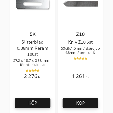
5K
Z10
Slitterblad
Kniv Z10 5st
0.38mm Keram
50x8x1.5mm / skärdjup
4.8mm / pre-cut &
100st
post-cut 0.84xTm /
57.2 x 18.7 x 0.38 mm –
skärvinkel 50°
för att skära vit
plastfilm med tillsatser
2 276
1 261
KR
KR
KÖP
KÖP