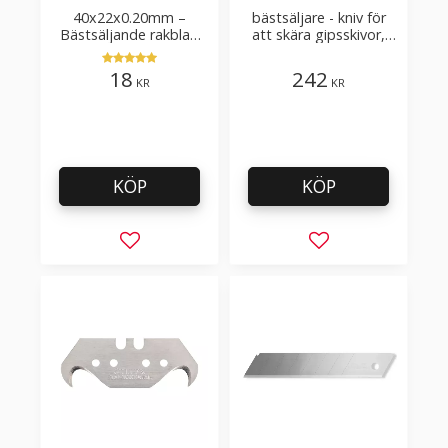
40x22x0.20mm –
bästsäljare - kniv för
Bästsäljande rakblad
att skära gipsskivor,
för att skära tapet, tyg,
takpapp, golvmaterial
filt, hobby bruk
18
242
KR
KR
KÖP
KÖP
Lägg till i favoriter
Lägg till i favorit