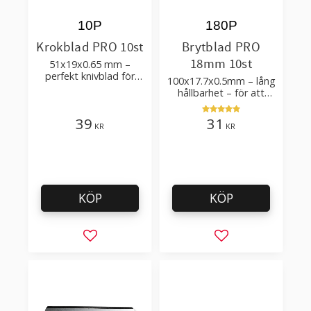
10P
180P
Krokblad PRO 10st
Brytblad PRO
18mm 10st
51x19x0.65 mm –
perfekt knivblad för
100x17.7x0.5mm – lång
tak-, golvläggning
hållbarhet – för att
skära kartong, tapet
och golvmaterial
39
31
KR
KR
KÖP
KÖP
Lägg till i favoriter
Lägg till i favorit