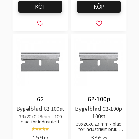
KÖP
KÖP
Lägg till i favoriter
Lägg till i favorit
62
62-100p
Bygelblad 62 100st
Bygelblad 62-100p
100st
39x20x0.23mm - 100
blad för industriellt
39x20x0.23 mm - blad
bruk i en plastbehållare
för industriellt bruk i
100packs dispenser
159
336
KR
KR