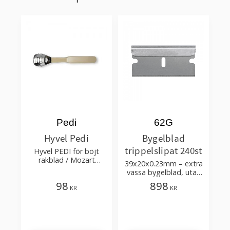
Pedi
62G
Hyvel Pedi
Bygelblad
trippelslipat 240st
Hyvel PEDI för böjt
rakblad / Mozart
39x20x0.23mm – extra
2002.00
vassa bygelblad, utan
skyddspapper, i en
98
898
KR
KR
kartonglåda