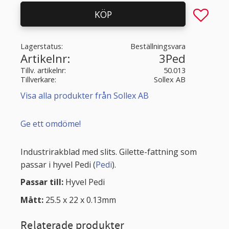
Lägg till 
KÖP
Lagerstatus
Beställningsvara
Artikelnr
3Ped
Tillv. artikelnr
50.013
Tillverkare
Sollex AB
Visa alla produkter från Sollex AB
Ge ett omdöme!
Industrirakblad med slits. Gilette-fattning som
passar i hyvel Pedi (
Pedi
).
Passar till:
Hyvel Pedi
Mått:
25.5 x 22 x 0.13mm
Relaterade produkter