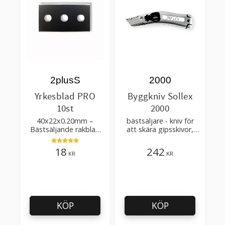
2plusS
2000
Yrkesblad PRO
Byggkniv Sollex
10st
2000
40x22x0.20mm –
bästsäljare - kniv för
Bästsäljande rakblad
att skära gipsskivor,
för att skära tapet, tyg,
takpapp, golvmaterial
filt, hobby bruk
18
242
KR
KR
KÖP
KÖP