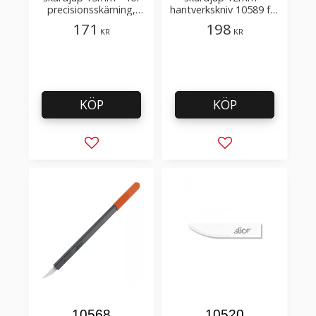
precisionsskärning,
hantverkskniv 10589 för
skrapning
maximal kontroll
171
198
KR
KR
KÖP
KÖP
Lägg till i favoriter
Lägg till i favorit
10568
10520