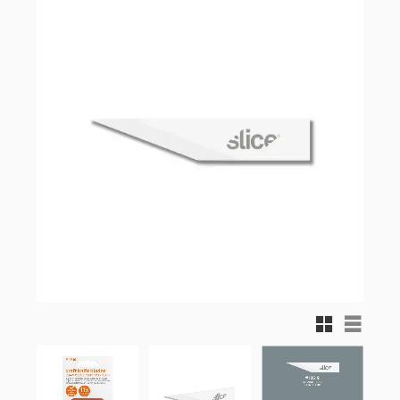
Rutnätsvy
Listvy