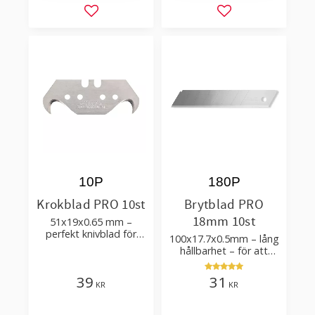
Lägg till i favoriter
Lägg till i favorit
10P
180P
Krokblad PRO 10st
Brytblad PRO
18mm 10st
51x19x0.65 mm –
perfekt knivblad för
100x17.7x0.5mm – lång
tak-, golvläggning
hållbarhet – för att
skära kartong, tapet
och golvmaterial
39
31
KR
KR