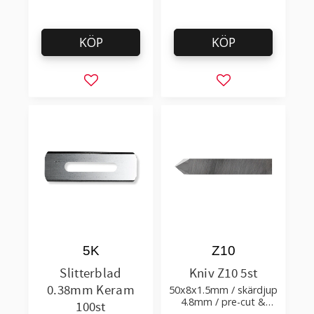
KÖP
KÖP
Lägg till i favoriter
Lägg till i favorit
5K
Z10
Slitterblad
Kniv Z10 5st
0.38mm Keram
50x8x1.5mm / skärdjup
4.8mm / pre-cut &
100st
post-cut 0.84xTm /