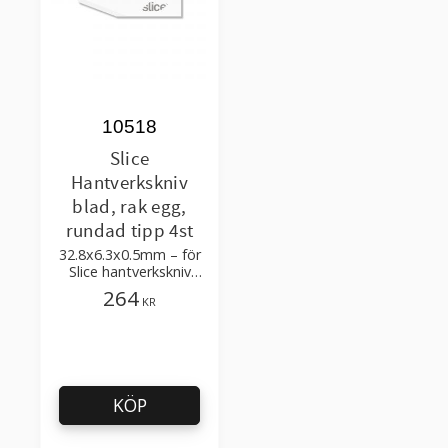
10518
Slice
Hantverkskniv
blad, rak egg,
rundad tipp 4st
32.8x6.3x0.5mm – för
Slice hantverkskniv
10548, 10589, 10580,
264
KR
10568
KÖP