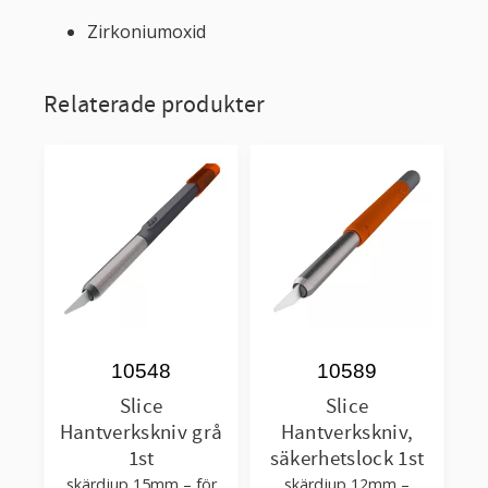
Zirkoniumoxid
Relaterade produkter
10548
10589
Slice
Slice
Hantverkskniv grå
Hantverkskniv,
1st
säkerhetslock 1st
skärdjup 15mm – för
skärdjup 12mm –