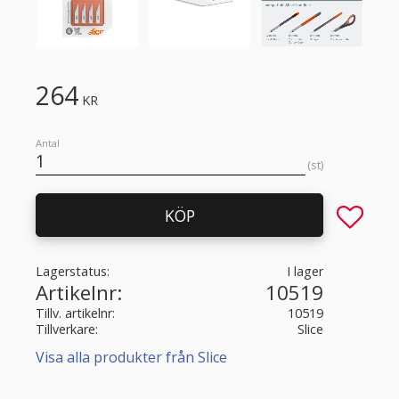
264
KR
Antal
st
Lägg till 
KÖP
Lagerstatus
I lager
Artikelnr
10519
Tillv. artikelnr
10519
Tillverkare
Slice
Visa alla produkter från Slice