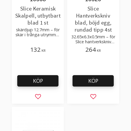
Slice Keramisk
Slice
Skalpell, utbytbart
Hantverkskniv
blad 1 st
blad, böjd egg,
rundad tipp 4st
skärdjup 12.7mm – för
skär i trånga utrymmen
32.65x6.3x0.5mm – för
– passande blad 10518,
Slice hantverkskniv
10519, 10520, 10532,
10548, 10568, 10580,
132
264
10534, 10535, 10536,
KR
KR
10589
10537
KÖP
KÖP
Lägg till i favoriter
Lägg till i favorit