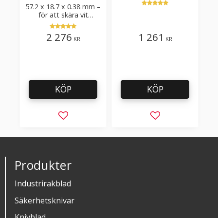
57.2 x 18.7 x 0.38 mm –
skärvinkel 50°
för att skära vit
plastfilm med tillsatser
2 276
1 261
KR
KR
KÖP
KÖP
Lägg till i favoriter
Lägg till i favorit
Produkter
Industrirakblad
Säkerhetsknivar
Knivblad