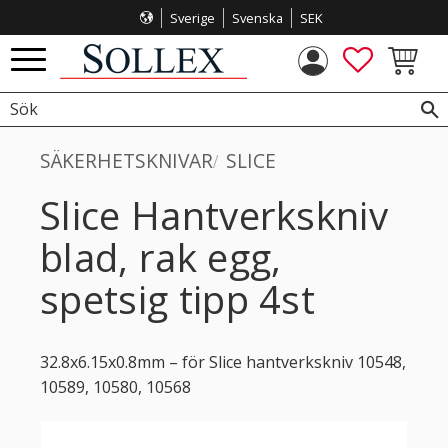
Sverige
Svenska
SEK
Meny
FAVORITE
KUNDVA
SÄKERHETSKNIVAR
SLICE
Slice Hantverkskniv
blad, rak egg,
spetsig tipp 4st
32.8x6.15x0.8mm – för Slice hantverkskniv 10548,
10589, 10580, 10568