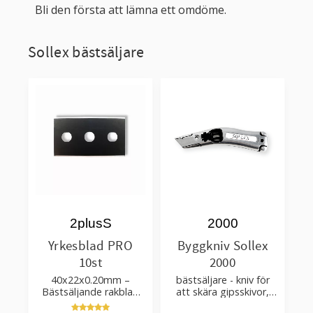
Bli den första att lämna ett omdöme.
Sollex bästsäljare
2plusS
2000
Yrkesblad PRO
Byggkniv Sollex
10st
2000
40x22x0.20mm –
bästsäljare - kniv för
Bästsäljande rakblad
att skära gipsskivor,
för att skära tapet, tyg,
takpapp, golvmaterial