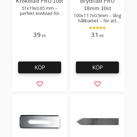
Krokblad PRO 10st
Brytblad PRO
18mm 10st
51x19x0.65 mm –
perfekt knivblad för
100x17.7x0.5mm – lång
tak-, golvläggning
hållbarhet – för att
skära kartong, tapet
och golvmaterial
39
31
KR
KR
KÖP
KÖP
Lägg till i favoriter
Lägg till i favorit