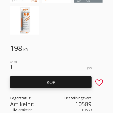
198
KR
Antal
st
Lägg till 
KÖP
Lagerstatus
Beställningsvara
Artikelnr
10589
Tillv. artikelnr
10589