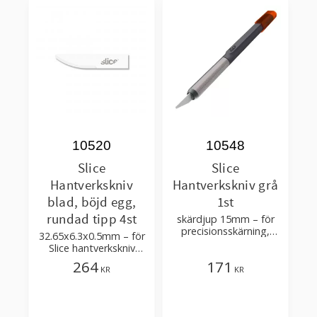
10520
10548
Slice
Slice
Hantverkskniv
Hantverkskniv grå
blad, böjd egg,
1st
rundad tipp 4st
skärdjup 15mm – för
precisionsskärning,
32.65x6.3x0.5mm – för
skrapning
Slice hantverkskniv
10548, 10568, 10580,
264
171
KR
KR
10589