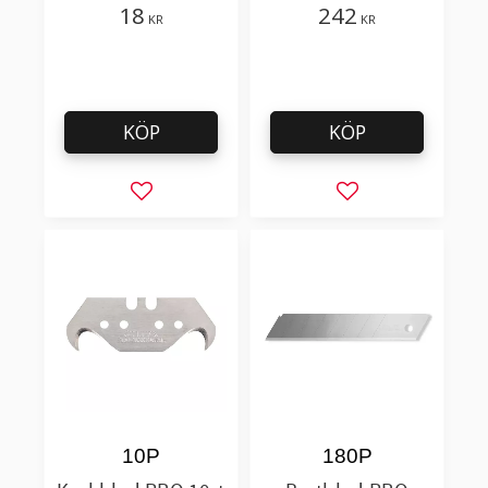
filt, hobby bruk
18
242
KR
KR
KÖP
KÖP
Lägg till i favoriter
Lägg till i favorit
10P
180P