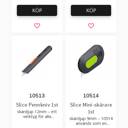
KÖP
KÖP
Lägg till i favoriter
Lägg till i favorit
10513
10514
Slice Pennkniv 1st
Slice Mini-skärare
1st
skärdjup 12mm – ett
verktyg för alla
skärdjup 9mm – 10514
ändamål – passande
används som en
blad 10404, 10408