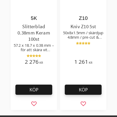
5K
Z10
Slitterblad
Kniv Z10 5st
0.38mm Keram
50x8x1.5mm / skärdjup
4.8mm / pre-cut &
100st
post-cut 0.84xTm /
57.2 x 18.7 x 0.38 mm –
skärvinkel 50°
för att skära vit
plastfilm med tillsatser
2 276
1 261
KR
KR
KÖP
KÖP
Lägg till i favoriter
Lägg till i favorit