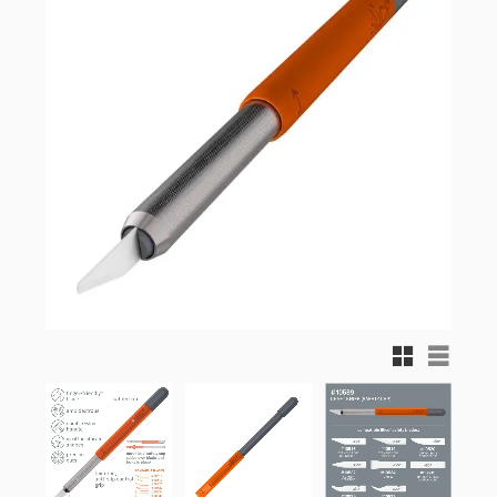
Rutnätsvy
Listvy