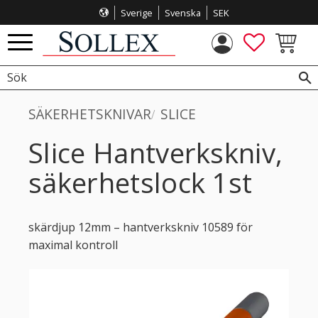
Sverige
Svenska
SEK
Meny
FAVORITE
KUNDVA
SÄKERHETSKNIVAR
SLICE
Slice Hantverkskniv,
säkerhetslock 1st
skärdjup 12mm – hantverkskniv 10589 för
maximal kontroll