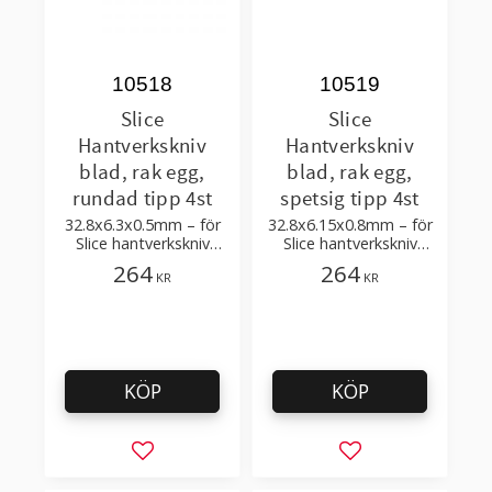
10518
10519
Slice
Slice
Hantverkskniv
Hantverkskniv
blad, rak egg,
blad, rak egg,
rundad tipp 4st
spetsig tipp 4st
32.8x6.3x0.5mm – för
32.8x6.15x0.8mm – för
Slice hantverkskniv
Slice hantverkskniv
10548, 10589, 10580,
10548, 10589, 10580,
264
264
KR
KR
10568
10568
KÖP
KÖP
Lägg till i favoriter
Lägg till i favorit