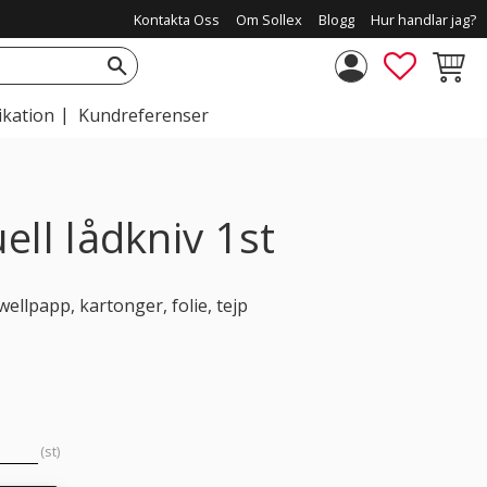
Kontakta Oss
Om Sollex
Blogg
Hur handlar jag?
FAVORIT
KUNDV
ikation
Kundreferenser
ell lådkniv 1st
ellpapp, kartonger, folie, tejp
st