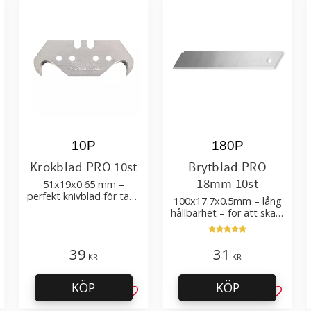
10P
180P
Krokblad PRO 10st
Brytblad PRO
18mm 10st
51x19x0.65 mm –
perfekt knivblad för tak-,
100x17.7x0.5mm – lång
golvläggning
hållbarhet – för att skära
kartong, tapet och
golvmaterial
39
31
KR
KR
KÖP
KÖP
g till i favoriter
Lägg till i favoriter
Lägg til