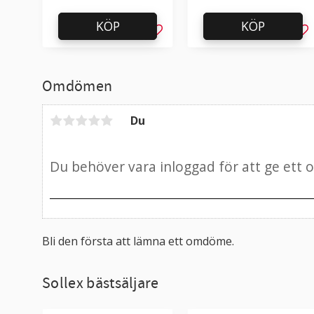
KÖP
KÖP
Lägg till i favoriter
Läg
Omdömen
Du
Bli den första att lämna ett omdöme.
Sollex bästsäljare