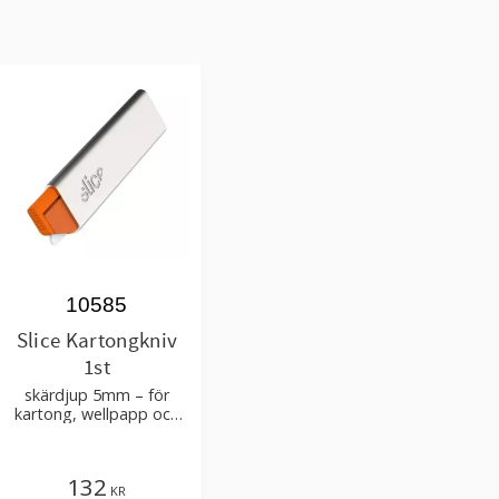
10585
Slice Kartongkniv
1st
skärdjup 5mm – för
kartong, wellpapp och
tunn korrugering –
passande blad 10526,
10528
132
KR