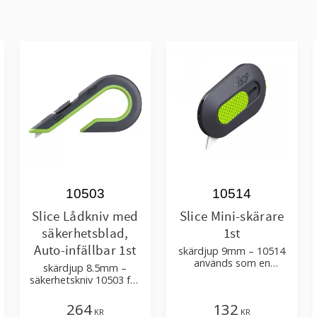
10503
10514
Slice Lådkniv med
Slice Mini-skärare
säkerhetsblad,
1st
Auto-infällbar 1st
skärdjup 9mm – 10514
används som en
skärdjup 8.5mm –
kartongkniv – passande
säkerhetskniv 10503 för
blad 10404, 10408
kartong – passande blad
10404, 10408
264
132
KR
KR