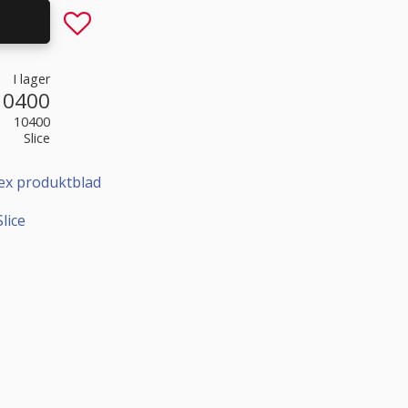
Lägg till i favoriter
I lager
10400
10400
Slice
llex produktblad
lice