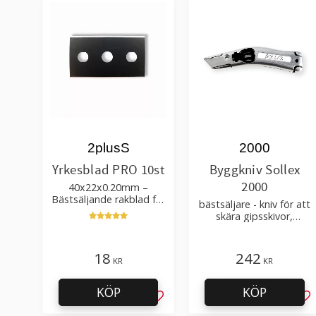
2plusS
2000
Yrkesblad PRO 10st
Byggkniv Sollex
2000
40x22x0.20mm –
Bästsäljande rakblad för
bästsäljare - kniv för att
att skära tapet, tyg, filt,
skära gipsskivor,
hobby bruk
takpapp, golvmaterial
18
242
KR
KR
KÖP
KÖP
Lägg till i favoriter
Läg