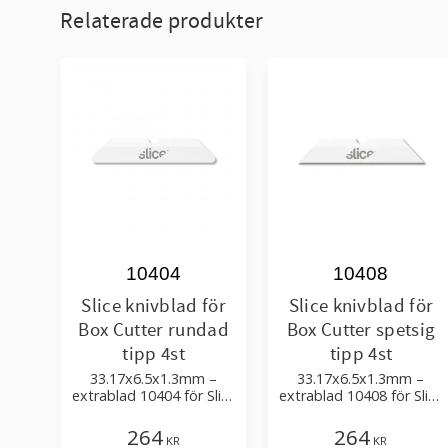
Relaterade produkter
10404
10408
Slice knivblad för
Slice knivblad för
Box Cutter rundad
Box Cutter spetsig
tipp 4st
tipp 4st
33.17x6.5x1.3mm –
33.17x6.5x1.3mm –
extrablad 10404 för Slice
extrablad 10408 för Slice
kartongknivar,
kartongknivar,
pennknivar och mini-
pennknivar och mini-
264
264
KR
KR
skärare
skärare