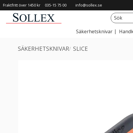
Fraktfritt över 1450 kr
035-15 75 00
info@sollex.se
Säkerhetsknivar
Handk
SÄKERHETSKNIVAR
SLICE