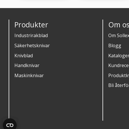
Produkter
Om os
Industrirakblad
Om Solle
Säkerhetsknivar
Blogg
Knivblad
Kataloge
Handknivar
Kundrece
Maskinknivar
Produktkv
Bli återfö