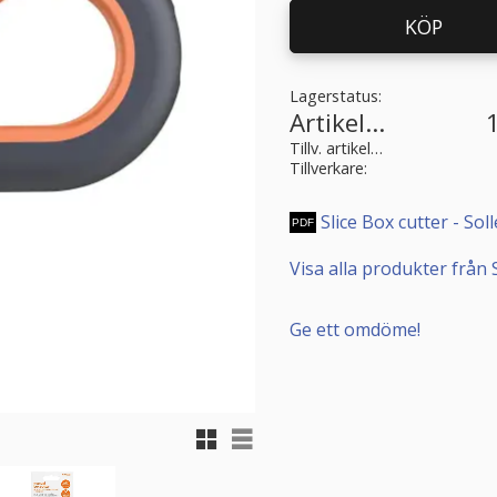
KÖP
Lagerstatus
Artikelnr
Tillv. artikelnr
Tillverkare
Slice Box cutter - So
Visa alla produkter från S
Ge ett omdöme!
Rutnätsvy
Listvy