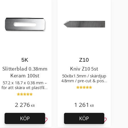
5K
Z10
Slitterblad 0.38mm
Kniv Z10 5st
Keram 100st
50x8x1.5mm / skärdjup
4.8mm / pre-cut & post-
57.2 x 18.7 x 0.38 mm –
cut 0.84xTm / skärvinkel
för att skära vit plastfilm
50°
med tillsatser
2 276
1 261
KR
KR
KÖP
KÖP
l i favoriter
Lägg till i favoriter
Lägg till i f