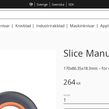
Sverige
Svenska
SEK
nivar
Knivblad
Industrirakblad
Maskinknivar
Appl
Slice Manu
170x86.35x18.3mm – för w
264
KR
Antal