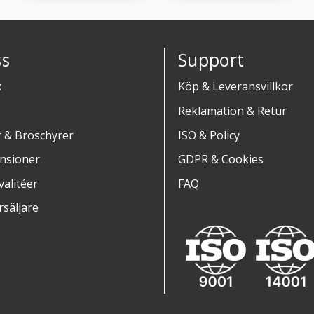
s
Support
x
Köp & Leveransvillkor
Reklamation & Retur
r & Broschyrer
ISO & Policy
nsioner
GDPR & Cookies
alitéer
FAQ
rsäljare