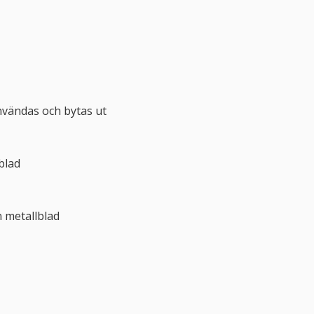
nvändas och bytas ut
blad
n metallblad