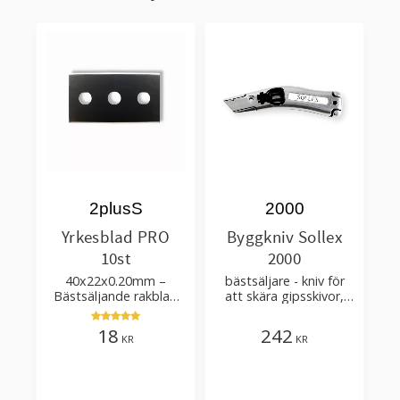
2plusS
2000
Yrkesblad PRO
Byggkniv Sollex
10st
2000
40x22x0.20mm –
bästsäljare - kniv för
Bästsäljande rakblad
att skära gipsskivor,
för att skära tapet, tyg,
takpapp, golvmaterial
filt, hobby bruk
18
242
KR
KR