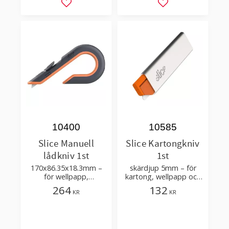
Lägg till i favoriter
Lägg till i favorit
10400
10585
Slice Manuell
Slice Kartongkniv
lådkniv 1st
1st
170x86.35x18.3mm –
skärdjup 5mm – för
för wellpapp,
kartong, wellpapp och
kartonger, folie, tejp
tunn korrugering –
264
132
KR
KR
passande blad 10526,
10528