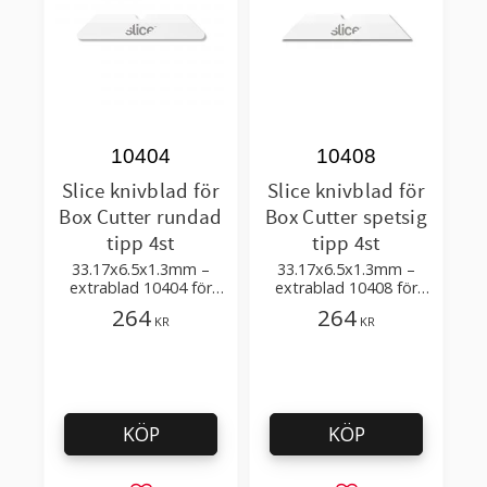
10404
10408
Slice knivblad för
Slice knivblad för
Box Cutter rundad
Box Cutter spetsig
tipp 4st
tipp 4st
33.17x6.5x1.3mm –
33.17x6.5x1.3mm –
extrablad 10404 för
extrablad 10408 för
Slice kartongknivar,
Slice kartongknivar,
264
264
KR
KR
pennknivar och mini-
pennknivar och mini-
skärare
skärare
KÖP
KÖP