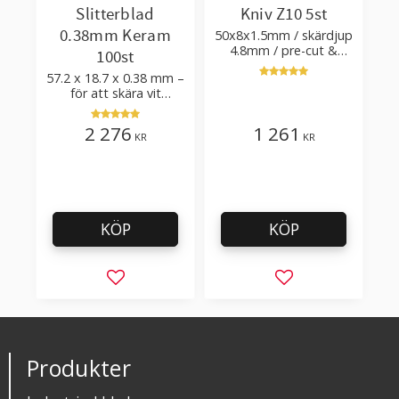
Slitterblad
Kniv Z10 5st
0.38mm Keram
50x8x1.5mm / skärdjup
4.8mm / pre-cut &
100st
post-cut 0.84xTm /
57.2 x 18.7 x 0.38 mm –
skärvinkel 50°
för att skära vit
plastfilm med tillsatser
2 276
1 261
KR
KR
KÖP
KÖP
Lägg till i favoriter
Lägg till i favorit
Produkter