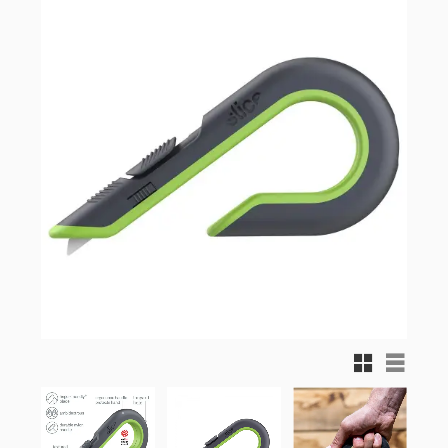
Rutnätsvy
Listvy