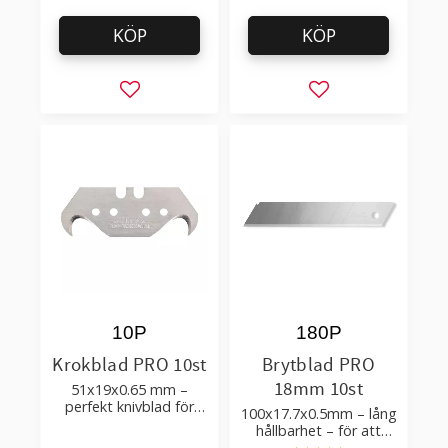
KÖP
KÖP
Lägg till i favoriter
Lägg till i favorit
10P
180P
Krokblad PRO 10st
Brytblad PRO
18mm 10st
51x19x0.65 mm –
perfekt knivblad för
100x17.7x0.5mm – lång
tak-, golvläggning
hållbarhet – för att
skära kartong, tapet