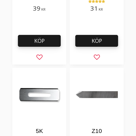
och golvmaterial
39
31
KR
KR
KÖP
KÖP
Lägg till i favoriter
Lägg till i favorit
5K
Z10