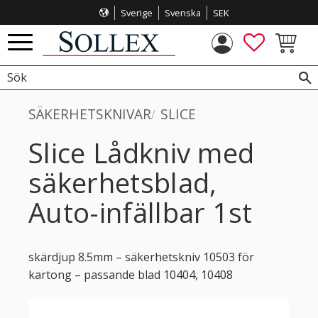
Sverige
Svenska
SEK
Meny
FAVORITE
KUNDVA
SÄKERHETSKNIVAR
SLICE
Slice Lådkniv med
säkerhetsblad,
Auto-infällbar 1st
skärdjup 8.5mm – säkerhetskniv 10503 för
kartong – passande blad 10404, 10408