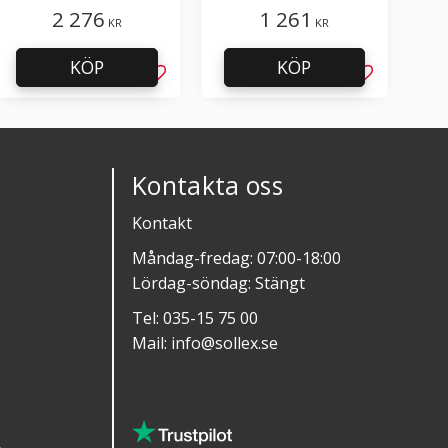
2 276
1 261
KR
KR
KÖP
KÖP
l i favoriter
Lägg till i favoriter
Lägg till i f
Kontakta oss
Kontakt
Måndag-fredag: 07:00-18:00
Lördag-söndag: Stängt
Tel:
035-15 75 00
Mail:
info@sollex.se