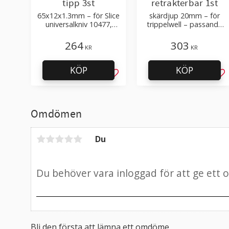
tipp 3st
retrakterbar 1st
65x12x1.3mm – för Slice
skärdjup 20mm – för
universalkniv 10477,
trippelwell – passande
10550, 10554, 10558,
blad 10526, 10528
10562, 10585, 10591,
264
303
KR
KR
10593
KÖP
KÖP
Lägg till i favoriter
Läg
Omdömen
Du
Bli den första att lämna ett omdöme.