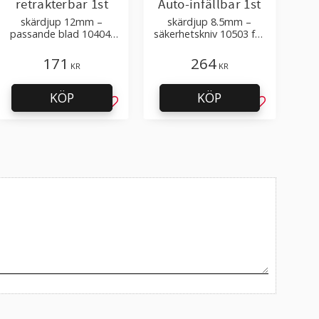
retrakterbar 1st
Auto-infällbar 1st
skärdjup 12mm –
skärdjup 8.5mm –
passande blad 10404,
säkerhetskniv 10503 för
10408
kartong – passande blad
10404, 10408
171
264
KR
KR
KÖP
KÖP
l i favoriter
Lägg till i favoriter
Lägg till i f