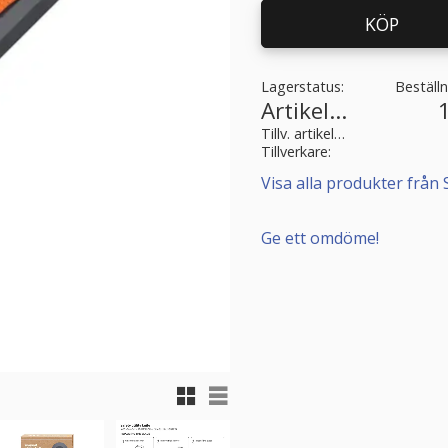
KÖP
Lagerstatus
Beställ
Artikelnr
Tillv. artikelnr
Tillverkare
Visa alla produkter från S
Ge ett omdöme!
Rutnätsvy
Listvy