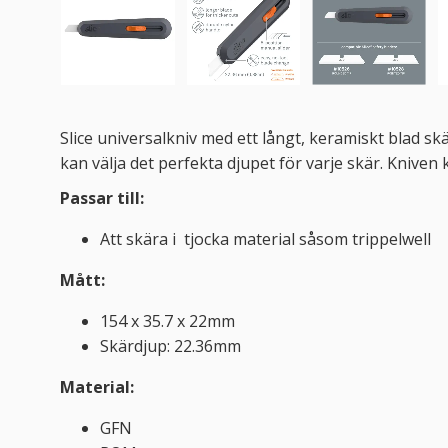
Slice universalkniv med ett långt, keramiskt blad s
kan välja det perfekta djupet för varje skär. Kniven
Passar till:
Att skära i tjocka material såsom trippelwell
Mått:
154 x 35.7 x 22mm
Skärdjup: 22.36mm
Material:
GFN