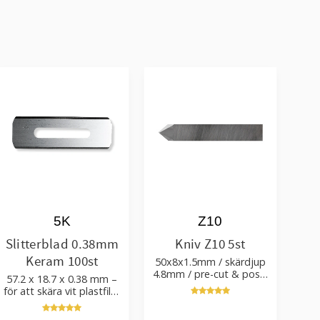
5K
Z10
Slitterblad 0.38mm
Kniv Z10 5st
Keram 100st
50x8x1.5mm / skärdjup
4.8mm / pre-cut & post-
57.2 x 18.7 x 0.38 mm –
cut 0.84xTm / skärvinkel
för att skära vit plastfilm
50°
med tillsatser