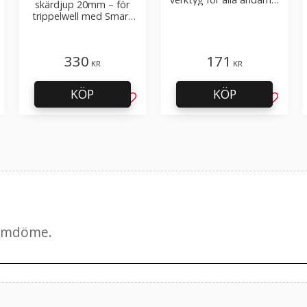
skärdjup 20mm – för
– passande blad 10404,
trippelwell med Smart
10408
Retract, Ergo Pull –
passande blad 10526,
10528
330
171
KR
KR
KÖP
KÖP
g till i favoriter
Lägg till i favoriter
Lägg til