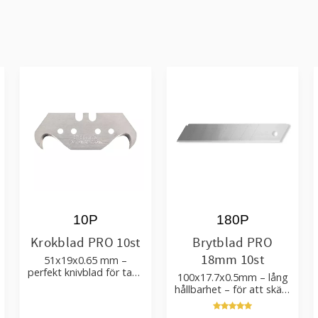
10P
180P
Krokblad PRO 10st
Brytblad PRO
18mm 10st
51x19x0.65 mm –
perfekt knivblad för tak-,
100x17.7x0.5mm – lång
golvläggning
hållbarhet – för att skära
kartong, tapet och
golvmaterial