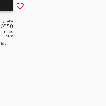
Lägg till i favoriter
ningsvara
10550
10550
Slice
lice