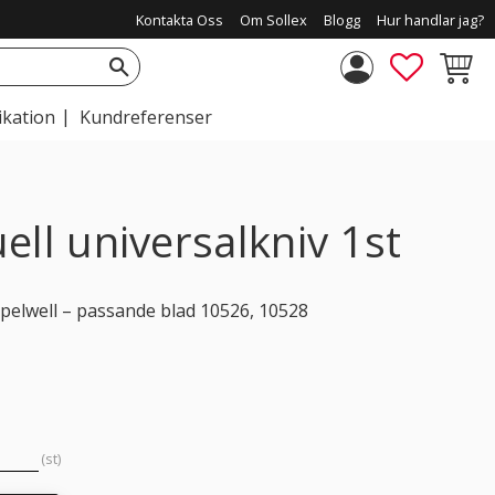
Kontakta Oss
Om Sollex
Blogg
Hur handlar jag?
FAVORIT
KUNDV
ikation
Kundreferenser
ell universalkniv 1st
pelwell – passande blad 10526, 10528
st