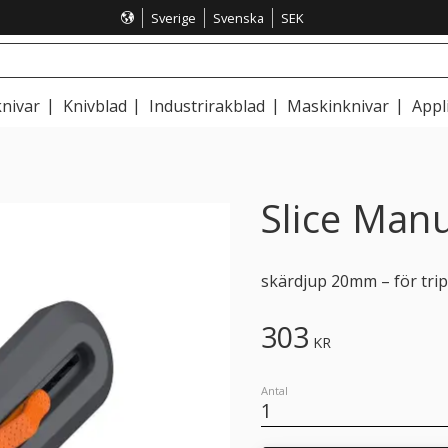
Sverige
Svenska
SEK
nivar
Knivblad
Industrirakblad
Maskinknivar
Appl
Slice Manu
skärdjup 20mm – för trip
303
KR
Antal