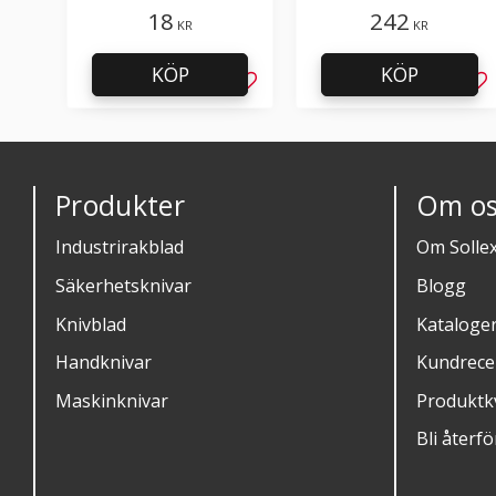
18
242
KR
KR
KÖP
KÖP
Lägg till i favoriter
Läg
Produkter
Om os
Industrirakblad
Om Solle
Säkerhetsknivar
Blogg
Knivblad
Kataloge
Handknivar
Kundrece
Maskinknivar
Produktkv
Bli återfö