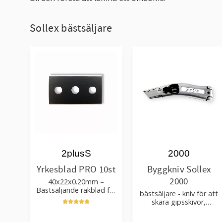
Sollex bästsäljare
2plusS
2000
Yrkesblad PRO 10st
Byggkniv Sollex
2000
40x22x0.20mm –
Bästsäljande rakblad för
bästsäljare - kniv för att
att skära tapet, tyg, filt,
skära gipsskivor,
hobby bruk
takpapp, golvmaterial