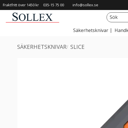
Fraktfritt över 1450 kr
035-15 75 00
info@sollex.se
Säkerhetsknivar
Handk
SÄKERHETSKNIVAR
SLICE