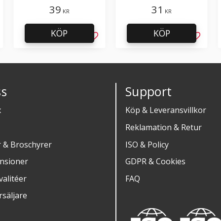
39
31
KR
KR
KÖP
KÖP
g till i favoriter
Lägg till i favoriter
Lägg til
s
Support
x
Köp & Leveransvillkor
Reklamation & Retur
r & Broschyrer
ISO & Policy
nsioner
GDPR & Cookies
alitéer
FAQ
rsäljare