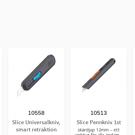
10558
10513
Slice Universalkniv,
Slice Pennkniv 1st
smart retraktion
skärdjup 12mm – ett
verktyg för alla ändamål