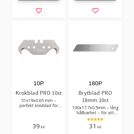
Lägg till i favoriter
Lägg till i favorit
10P
180P
Krokblad PRO 10st
Brytblad PRO
18mm 10st
51x19x0.65 mm –
perfekt knivblad för
100x17.7x0.5mm – lång
tak-, golvläggning
hållbarhet – för att
skära kartong, tapet
och golvmaterial
39
31
KR
KR