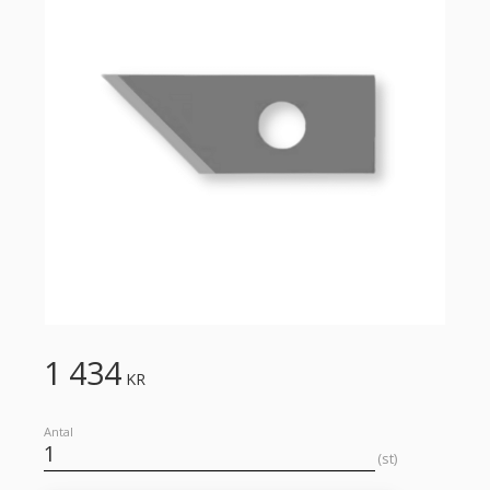
1 434
KR
Antal
st