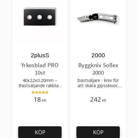
2plusS
2000
Yrkesblad PRO
Byggkniv Sollex
10st
2000
40x22x0.20mm –
bästsäljare - kniv för
Bästsäljande rakblad
att skära gipsskivor,
för att skära tapet, tyg,
takpapp, golvmaterial
filt, hobby bruk
18
242
KR
KR
KÖP
KÖP