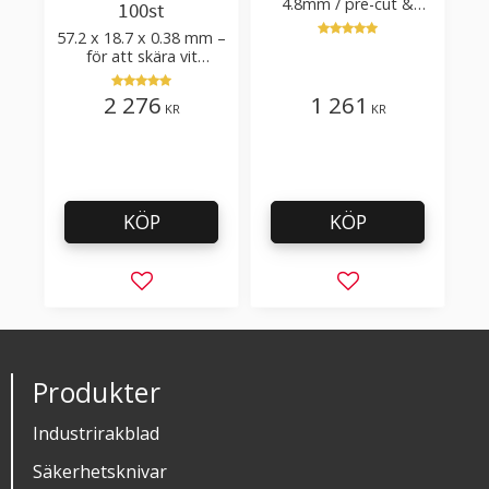
4.8mm / pre-cut &
100st
post-cut 0.84xTm /
57.2 x 18.7 x 0.38 mm –
skärvinkel 50°
för att skära vit
plastfilm med tillsatser
2 276
1 261
KR
KR
KÖP
KÖP
Lägg till i favoriter
Lägg till i favorit
Produkter
Industrirakblad
Säkerhetsknivar