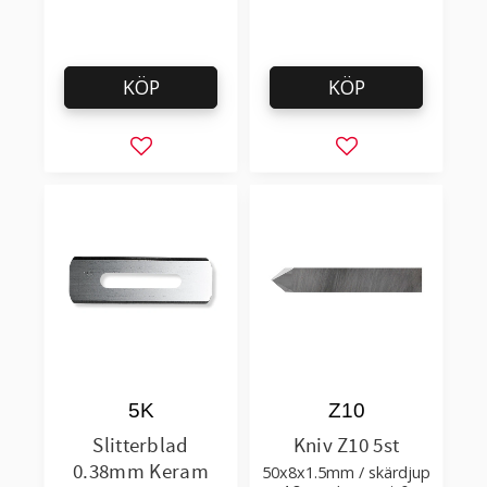
KÖP
KÖP
Lägg till i favoriter
Lägg till i favorit
5K
Z10
Slitterblad
Kniv Z10 5st
0.38mm Keram
50x8x1.5mm / skärdjup