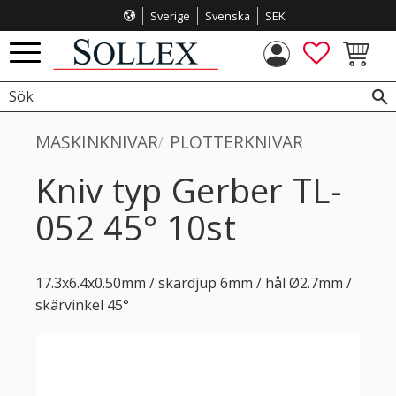
Sverige
Svenska
SEK
Meny
FAVORITE
KUNDVA
MASKINKNIVAR
PLOTTERKNIVAR
Kniv typ Gerber TL-
052 45° 10st
17.3x6.4x0.50mm / skärdjup 6mm / hål Ø2.7mm /
skärvinkel 45°