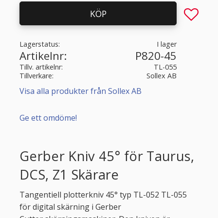
Lägg till 
KÖP
Lagerstatus
I lager
Artikelnr
P820-45
Tillv. artikelnr
TL-055
Tillverkare
Sollex AB
Visa alla produkter från Sollex AB
Ge ett omdöme!
Gerber Kniv 45° för Taurus,
DCS, Z1 Skärare
Tangentiell plotterkniv 45° typ TL-052 TL-055
för digital skärning i Gerber