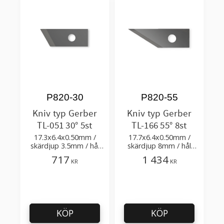
P820-30
P820-55
Kniv typ Gerber
Kniv typ Gerber
TL-051 30° 5st
TL-166 55° 8st
17.3x6.4x0.50mm /
17.7x6.4x0.50mm /
skärdjup 3.5mm / hål
skärdjup 8mm / hål
Ø2.7mm / skärvinkel
Ø2.7mm / skärvinkel
717
1 434
KR
KR
30°
55°
KÖP
KÖP