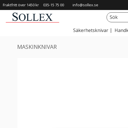
Fraktfritt över 1450 kr
035-15 75 00
info@sollex.se
Säkerhetsknivar
Handk
MASKINKNIVAR