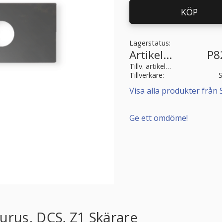
KÖP
Lagerstatus
Artikelnr
P8
Tillv. artikelnr
Tillverkare
Visa alla produkter från 
Ge ett omdöme!
urus, DCS, Z1 Skärare