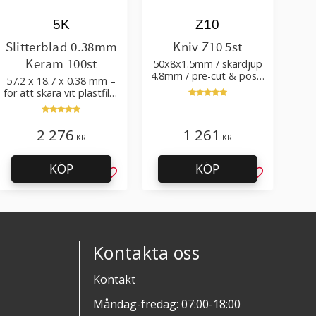
5K
Z10
Slitterblad 0.38mm
Kniv Z10 5st
Keram 100st
50x8x1.5mm / skärdjup
4.8mm / pre-cut & post-
57.2 x 18.7 x 0.38 mm –
cut 0.84xTm / skärvinkel
för att skära vit plastfilm
50°
med tillsatser
2 276
1 261
KR
KR
KÖP
KÖP
l i favoriter
Lägg till i favoriter
Lägg till i f
Kontakta oss
Kontakt
Måndag-fredag: 07:00-18:00