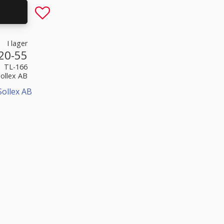
Lägg till i favoriter
I lager
20-55
TL-166
Sollex AB
Sollex AB