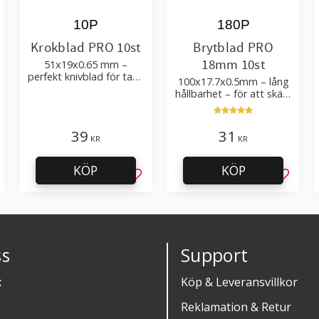
10P
180P
Krokblad PRO 10st
Brytblad PRO
18mm 10st
51x19x0.65 mm –
perfekt knivblad för tak-,
100x17.7x0.5mm – lång
golvläggning
hållbarhet – för att skära
kartong, tapet och
golvmaterial
39
31
KR
KR
KÖP
KÖP
g till i favoriter
Lägg till i favoriter
Lägg til
s
Support
x
Köp & Leveransvillkor
Reklamation & Retur