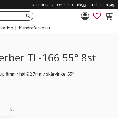
Kontakta Oss
Om Sollex
Blogg
Hur handlar jag?
FAVORIT
KUNDV
ikation
Kundreferenser
erber TL-166 55° 8st
up 8mm / hål Ø2.7mm / skärvinkel 55°
st