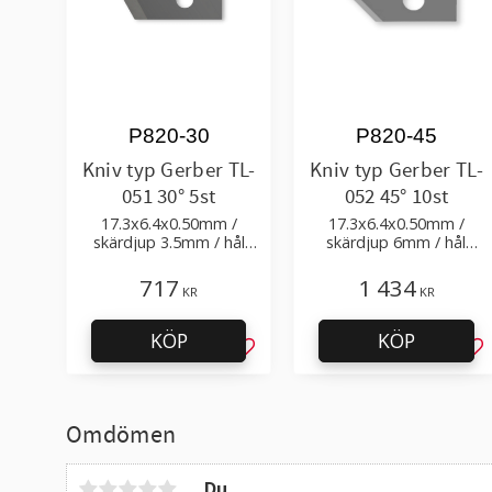
P820-30
P820-45
Kniv typ Gerber TL-
Kniv typ Gerber TL-
051 30° 5st
052 45° 10st
17.3x6.4x0.50mm /
17.3x6.4x0.50mm /
skärdjup 3.5mm / hål
skärdjup 6mm / hål
Ø2.7mm / skärvinkel 30°
Ø2.7mm / skärvinkel 45°
717
1 434
KR
KR
KÖP
KÖP
Lägg till i favoriter
Läg
Omdömen
Du