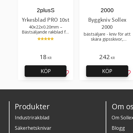
2plusS
2000
Yrkesblad PRO 10st
Byggkniv Sollex
2000
40x22x0.20mm –
Bästsäljande rakblad för
bästsäljare - kniv för att
att skära tapet, tyg, filt,
skära gipsskivor,
hobby bruk
takpapp, golvmaterial
18
242
KR
KR
KÖP
KÖP
Lägg till i favoriter
Läg
Produkter
Om os
Industrirakblad
Om Solle
Säkerhetsknivar
Blogg