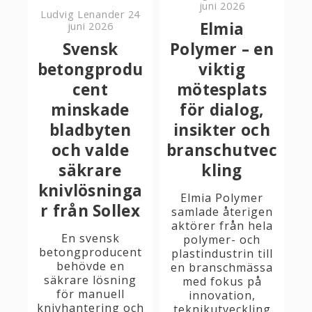
juni 2026
Ludvig Lenander
24
Elmia
juni 2026
Svensk
Polymer – en
betongprodu
viktig
cent
mötesplats
minskade
för dialog,
bladbyten
insikter och
och valde
branschutvec
säkrare
kling
knivlösninga
Elmia Polymer
r från Sollex
samlade återigen
aktörer från hela
En svensk
polymer- och
betongproducent
plastindustrin till
behövde en
en branschmässa
säkrare lösning
med fokus på
för manuell
innovation,
knivhantering och
teknikutveckling