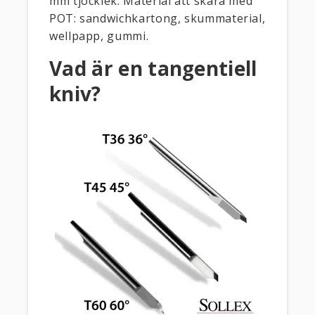
mm tjocklek. Material att skära med
POT: sandwichkartong, skummaterial,
wellpapp, gummi.
Vad är en tangentiell
kniv?