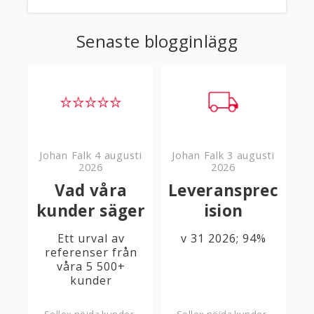
e
k
b
e
o
d
Senaste blogginlägg
o
I
k
n
Johan Falk
4 augusti
Johan Falk
3 augusti
2026
2026
Vad våra
Leveransprec
kunder säger
ision
Ett urval av
v 31 2026; 94%
referenser från
våra 5 500+
kunder