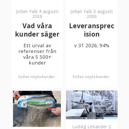
Johan Falk
4 augusti
Johan Falk
3 augusti
2026
2026
Vad våra
Leveransprec
kunder säger
ision
Ett urval av
v 31 2026; 94%
referenser från
våra 5 500+
kunder
Sollex nöjda kunder
Sollex nöjda kunder
Ludvig Lenander
2