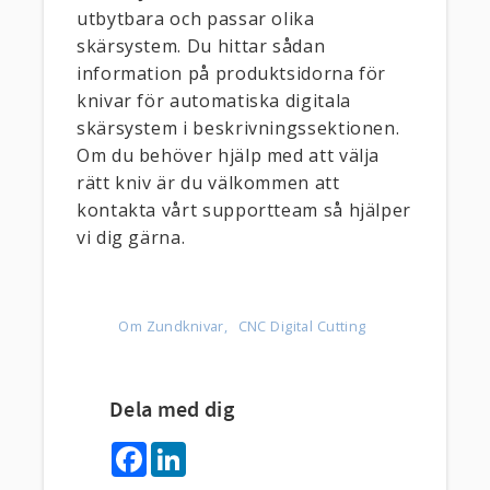
utbytbara och passar olika
skärsystem. Du hittar sådan
information på produktsidorna för
knivar för automatiska digitala
skärsystem i beskrivningssektionen.
Om du behöver hjälp med att välja
rätt kniv är du välkommen att
kontakta vårt supportteam så hjälper
vi dig gärna.
Om Zundknivar
CNC Digital Cutting
Dela med dig
F
L
a
i
c
n