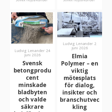
Sollex nöjda kunder
Sollex nöjda kunder
Ludvig Lenander
2
juni 2026
Ludvig Lenander
24
Elmia
juni 2026
Svensk
Polymer – en
betongprodu
viktig
cent
mötesplats
minskade
för dialog,
bladbyten
insikter och
och valde
branschutvec
säkrare
kling