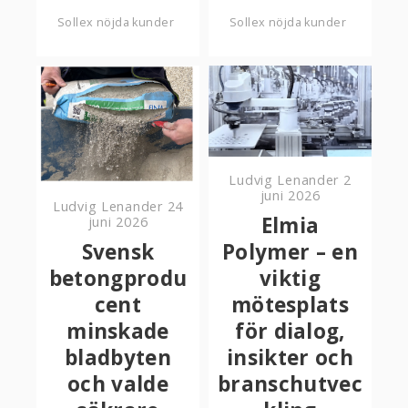
Sollex nöjda kunder
Sollex nöjda kunder
Ludvig Lenander
2
juni 2026
Ludvig Lenander
24
Elmia
juni 2026
Svensk
Polymer – en
betongprodu
viktig
cent
mötesplats
minskade
för dialog,
bladbyten
insikter och
och valde
branschutvec