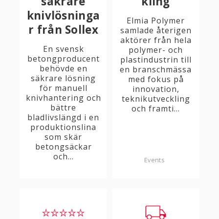
säkrare
kling
knivlösninga
Elmia Polymer
r från Sollex
samlade återigen
aktörer från hela
En svensk
polymer- och
betongproducent
plastindustrin till
behövde en
en branschmässa
säkrare lösning
med fokus på
för manuell
innovation,
knivhantering och
teknikutveckling
bättre
och framti...
bladlivslängd i en
produktionslina
som skär
betongsäckar
och...
Events