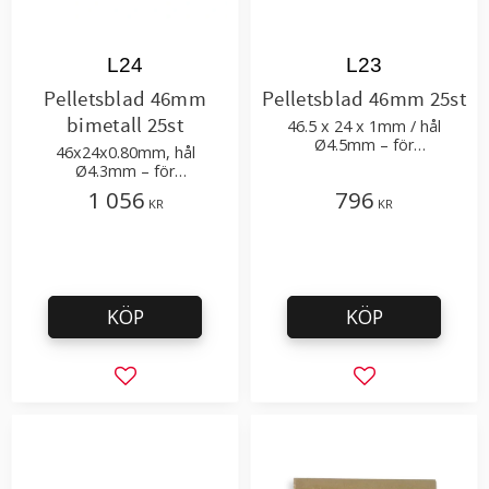
L24
L23
Pelletsblad 46mm
Pelletsblad 46mm 25st
bimetall 25st
46.5 x 24 x 1mm / hål
Ø4.5mm – för
46x24x0.80mm, hål
plasttillverkning och
Ø4.3mm – för
återvinning
plasttillverkning och
1 056
796
KR
KR
återvinning, passar till
Erema, Pure Loop, NGR
KÖP
KÖP
Lägg till i favoriter
Lägg till i favor