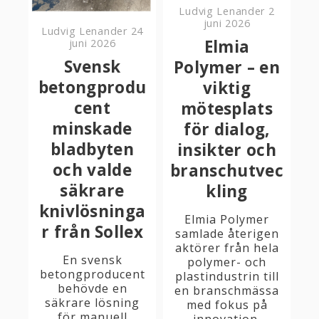
Ludvig Lenander
2
juni 2026
Ludvig Lenander
24
Elmia
juni 2026
Svensk
Polymer – en
betongprodu
viktig
cent
mötesplats
minskade
för dialog,
bladbyten
insikter och
och valde
branschutvec
säkrare
kling
knivlösninga
Elmia Polymer
r från Sollex
samlade återigen
aktörer från hela
En svensk
polymer- och
betongproducent
plastindustrin till
behövde en
en branschmässa
säkrare lösning
med fokus på
för manuell
innovation,