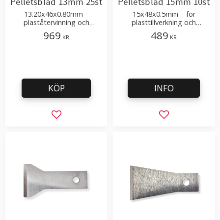
Pelletsblad 13mm 25st
Pelletsblad 15mm 10st
13.20x46x0.80mm –
15x48x0.5mm – för
plaståtervinning och
plasttillverkning och
bearbetning – passar till
återvinning
969
489
KR
KR
Munchy, Erema maskiner
KÖP
INFO
Lägg till i favoriter
Lägg till i favor