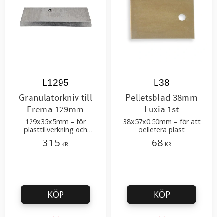
L1295
L38
Granulatorkniv till
Pelletsblad 38mm
Erema 129mm
Luxia 1st
129x35x5mm – för
38x57x0.50mm – för att
plasttillverkning och
pelletera plast
återvinning
315
68
KR
KR
KÖP
KÖP