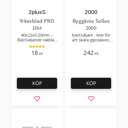
2plusS
2000
Yrkesblad PRO
Byggkniv Sollex
10st
2000
40x22x0.20mm –
bästsäljare - kniv för
Bästsäljande rakblad
att skära gipsskivor,
för att skära tapet, tyg,
takpapp, golvmaterial
filt, hobby bruk
18
242
KR
KR
KÖP
KÖP
Lägg till i favoriter
Lägg till i favorit