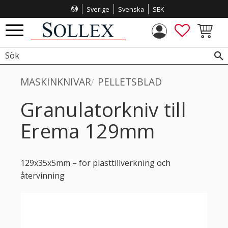
Sverige
Svenska
SEK
Meny
FAVORITE
KUNDVA
MASKINKNIVAR
PELLETSBLAD
Granulatorkniv till
Erema 129mm
129x35x5mm – för plasttillverkning och
återvinning