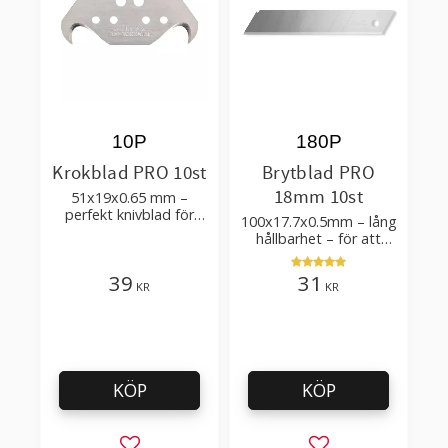
10P
180P
Krokblad PRO 10st
Brytblad PRO
18mm 10st
51x19x0.65 mm –
perfekt knivblad för
100x17.7x0.5mm – lång
tak-, golvläggning
hållbarhet – för att
skära kartong, tapet
och golvmaterial
39
31
KR
KR
KÖP
KÖP