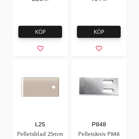
KÖP
KÖP
Lägg till i favoriter
Lägg till i favorit
L25
P848
Pelletsblad 25mm
Pelletskniv P848