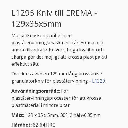
L1295 Kniv till EREMA -
129x35x5mm
Maskinkniv kompatibel med
plaståtervinningsmaskiner från Erema och
andra tillverkare. Knivens höga kvalitet och
skärpa gör det möjligt att krossa plast på ett
effektivt sätt.
Det finns även en 129 mm lång krosskniv /
granulatorkniv för plaståtervinning -
L1320
.
Användningsområde
: För
plaståtervinningsprocesser för att krossa
plastmaterial i mindre bitar
Mått:
129 x 35 x 5mm, 30°, 2 hål ⌀6.35mm
Hårdhet:
62-64 HRC