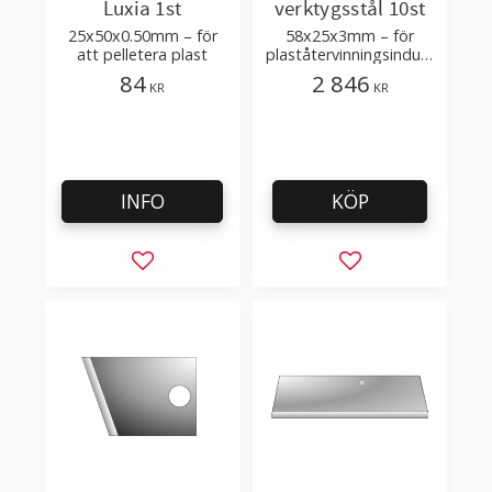
Luxia 1st
verktygsstål 10st
25x50x0.50mm – för
58x25x3mm – för
att pelletera plast
plaståtervinningsindust
rin
84
2 846
KR
KR
INFO
KÖP
Lägg till i favoriter
Lägg till i favorit