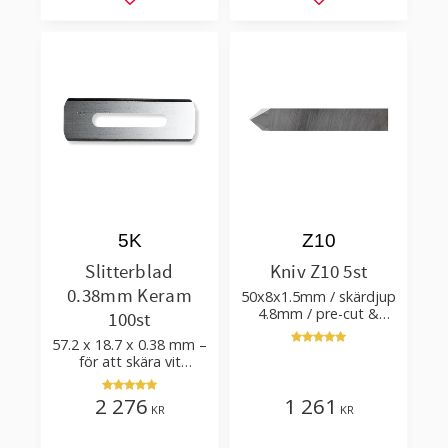
Lägg till i favoriter
Lägg till i favorit
5K
Z10
Slitterblad
Kniv Z10 5st
0.38mm Keram
50x8x1.5mm / skärdjup
4.8mm / pre-cut &
100st
post-cut 0.84xTm /
57.2 x 18.7 x 0.38 mm –
skärvinkel 50°
för att skära vit
plastfilm med tillsatser
2 276
1 261
KR
KR