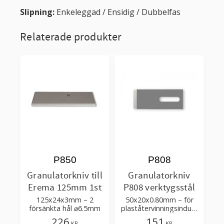
Slipning:
Enkeleggad / Ensidig / Dubbelfas
Relaterade produkter
P850
P808
Granulatorkniv till
Granulatorkniv
Erema 125mm 1st
P808 verktygsstål
125x24x3mm – 2
50x20x0.80mm – för
försänkta hål ⌀6.5mm
plaståtervinningsindust
rin
226
151
KR
KR