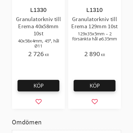
L1330
L1310
Granulatorkniv till
Granulatorkniv till
Erema 40x58mm
Erema 129mm 10st
10st
129x35x5mm – 2
försänkta hål ⌀6.35mm
40x58x4mm, 45°, hål
Ø11
2 726
2 890
KR
KR
KÖP
KÖP
Lägg till i favoriter
Lägg till i favorit
Omdömen