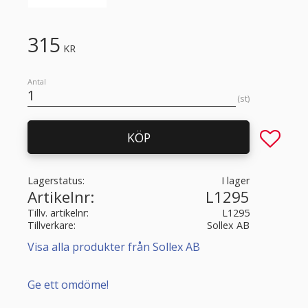
315
KR
Antal
st
Lägg till 
KÖP
Lagerstatus
I lager
Artikelnr
L1295
Tillv. artikelnr
L1295
Tillverkare
Sollex AB
Visa alla produkter från Sollex AB
Ge ett omdöme!