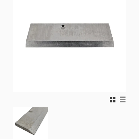
Rutnätsvy
Listvy