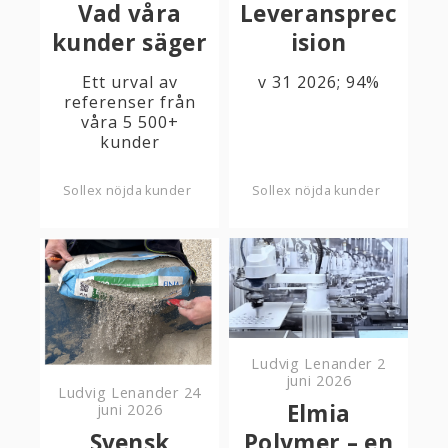
Vad våra
Leveransprec
kunder säger
ision
Ett urval av
v 31 2026; 94%
referenser från
våra 5 500+
kunder
Sollex nöjda kunder
Sollex nöjda kunder
Ludvig Lenander
2
juni 2026
Ludvig Lenander
24
Elmia
juni 2026
Svensk
Polymer – en