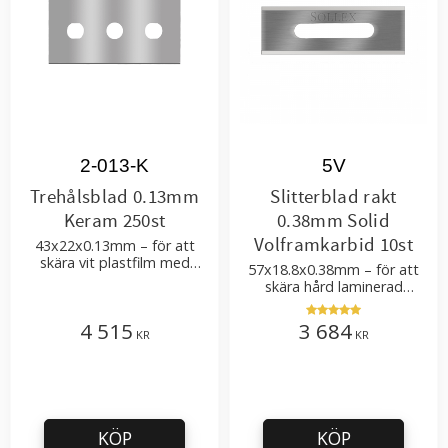
2-013-K
5V
Trehålsblad 0.13mm
Slitterblad rakt
Keram 250st
0.38mm Solid
Volframkarbid 10st
43x22x0.13mm – för att
skära vit plastfilm med
57x18.8x0.38mm – för att
tillsatser
skära hård laminerad
plastfilm och förpackningar
4 515
3 684
KR
KR
KÖP
KÖP