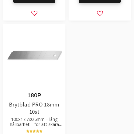
Lägg till i favoriter
Lägg till i favor
180P
Brytblad PRO 18mm
10st
100x17.7x0.5mm – lång
hållbarhet – för att skära
kartong, tapet och