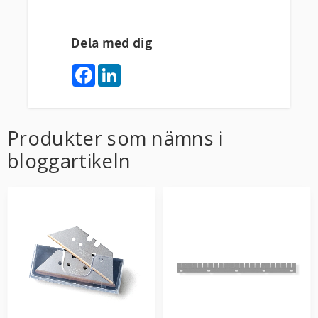
Dela med dig
F
L
a
i
c
n
e
k
b
e
o
d
Produkter som nämns i
o
I
k
n
bloggartikeln