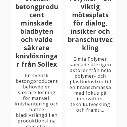
betongprodu
viktig
cent
mötesplats
minskade
för dialog,
bladbyten
insikter och
och valde
branschutvec
säkrare
kling
knivlösninga
Elmia Polymer
r från Sollex
samlade återigen
aktörer från hela
En svensk
polymer- och
betongproducent
plastindustrin till
behövde en
en branschmässa
säkrare lösning
med fokus på
för manuell
innovation,
knivhantering och
teknikutveckling
bättre
och framti...
bladlivslängd i en
produktionslina
som skär