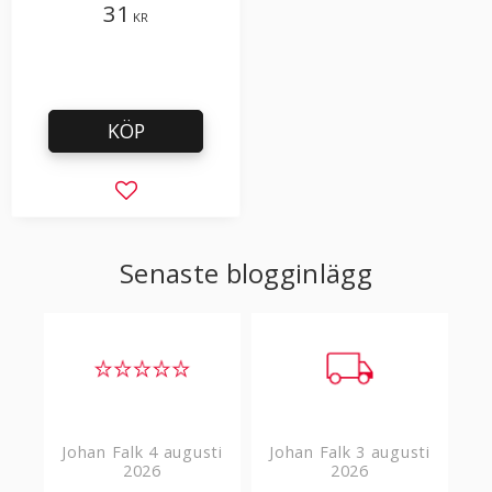
golvmaterial
31
KR
KÖP
Lägg till i favoriter
Senaste blogginlägg
Johan Falk
4 augusti
Johan Falk
3 augusti
2026
2026