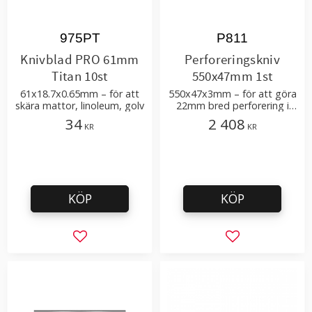
975PT
P811
Knivblad PRO 61mm
Perforeringskniv
Titan 10st
550x47mm 1st
61x18.7x0.65mm – för att
550x47x3mm – för att göra
skära mattor, linoleum, golv
22mm bred perforering i
plastfilm – verktygsstål
34
2 408
KR
KR
KÖP
KÖP
Lägg till i favoriter
Lägg till i favor