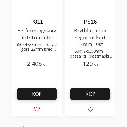
P811
P816
Perforeringskniv
Brytblad utan
550x47mm 1st
segment kort
18mm 10st
550x47x3mm – för att
göra 22mm bred
60x18x0.50mm –
perforering i plastfilm –
passar till plastmaskin
verktygsstål
såsom Cyklop GL 2000
2 408
129
KR
KR
KÖP
KÖP
Lägg till i favoriter
Lägg till i favorit