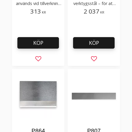
används vid tillverkning
verktygsstål – för att
av kabel
skära kabel
313
2 037
KR
KR
KÖP
KÖP
Lägg till i favoriter
Lägg till i favorit
P864
P807