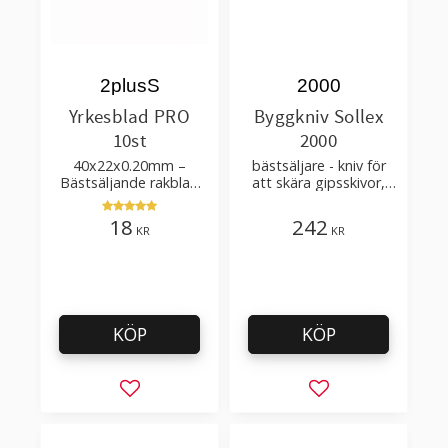
2plusS
2000
Yrkesblad PRO
Byggkniv Sollex
10st
2000
40x22x0.20mm –
bästsäljare - kniv för
Bästsäljande rakblad
att skära gipsskivor,
för att skära tapet, tyg,
takpapp, golvmaterial
filt, hobby bruk
18
242
KR
KR
KÖP
KÖP
Lägg till i favoriter
Lägg till i favorit