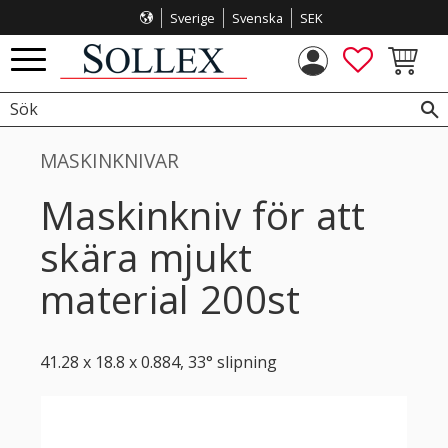
Sverige
Svenska
SEK
Meny
FAVORITE
KUNDVA
MASKINKNIVAR
Maskinkniv för att
skära mjukt
material 200st
41.28 x 18.8 x 0.884, 33° slipning