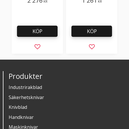
2 276
1 261
KR
KR
KÖP
KÖP
Lägg till i favoriter
Lägg till i favorit
Produkter
Industrirakblad
Säkerhetsknivar
Knivblad
Handknivar
Maskinknivar