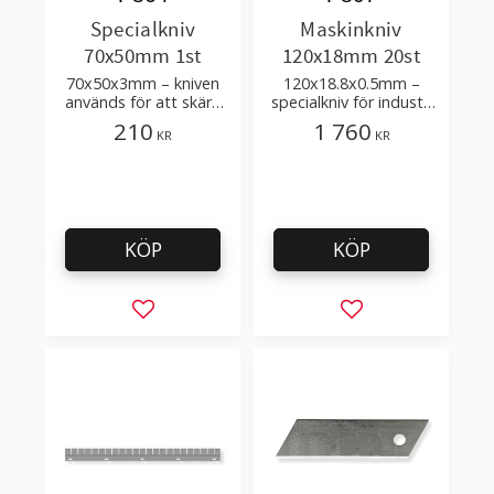
Specialkniv
Maskinkniv
70x50mm 1st
120x18mm 20st
70x50x3mm – kniven
120x18.8x0.5mm –
används för att skära
specialkniv för industri
kabel, sladd, trådar
– för att skära HDPE,
210
1 760
KR
KR
LDPE, polyeten pellets
KÖP
KÖP
Lägg till i favoriter
Lägg till i favorit