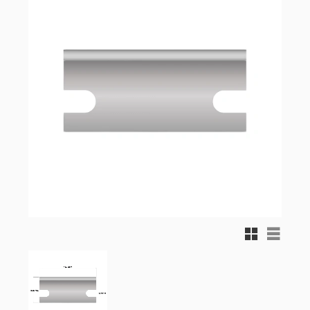
Rutnätsvy
Listvy