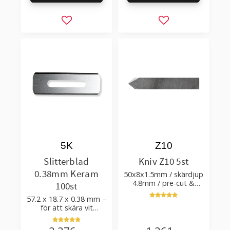
Lägg till i favoriter
Lägg till i favorit
5K
Z10
Slitterblad
Kniv Z10 5st
0.38mm Keram
50x8x1.5mm / skärdjup
4.8mm / pre-cut &
100st
post-cut 0.84xTm /
57.2 x 18.7 x 0.38 mm –
skärvinkel 50°
för att skära vit
plastfilm med tillsatser