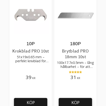
10P
180P
Krokblad PRO 10st
Brytblad PRO
18mm 10st
51x19x0.65 mm –
perfekt knivblad för
100x17.7x0.5mm – lång
tak-, golvläggning
hållbarhet – för att
skära kartong, tapet
och golvmaterial
39
31
KR
KR
KÖP
KÖP