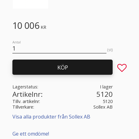
10 006
KR
Antal
st
Lägg till 
KÖP
Lagerstatus
I lager
Artikelnr
5120
Tillv. artikelnr
5120
Tillverkare
Sollex AB
Visa alla produkter från Sollex AB
Ge ett omdöme!