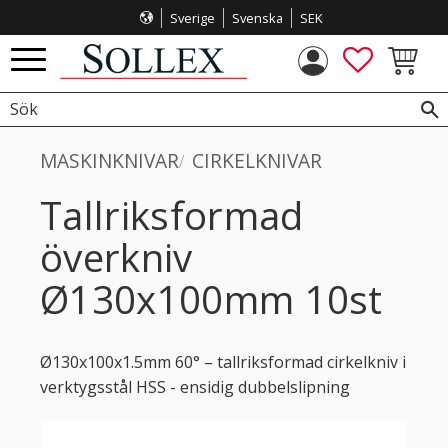
Sverige
Svenska
SEK
Meny
FAVORITE
KUNDVA
MASKINKNIVAR
CIRKELKNIVAR
Tallriksformad
överkniv
Ø130x100mm 10st
Ø130x100x1.5mm 60° – tallriksformad cirkelkniv i
verktygsstål HSS - ensidig dubbelslipning