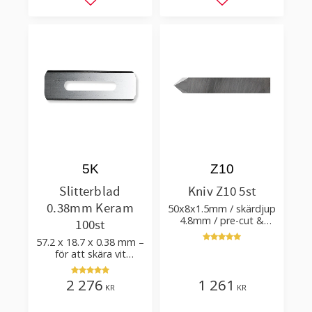
Lägg till i favoriter
Lägg till i favorit
5K
Z10
Slitterblad
Kniv Z10 5st
0.38mm Keram
50x8x1.5mm / skärdjup
4.8mm / pre-cut &
100st
post-cut 0.84xTm /
57.2 x 18.7 x 0.38 mm –
skärvinkel 50°
för att skära vit
plastfilm med tillsatser
2 276
1 261
KR
KR