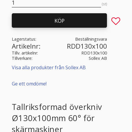
st
Lägg till 
KÖP
Lagerstatus
Beställningsvara
Artikelnr
RDD130x100
Tillv. artikelnr
RDD130x100
Tillverkare
Sollex AB
Visa alla produkter från Sollex AB
Ge ett omdöme!
Tallriksformad överkniv
Ø130x100mm 60° för
skärmaskiner