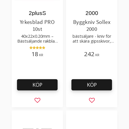
2plusS
2000
Yrkesblad PRO
Byggkniv Sollex
10st
2000
40x22x0.20mm –
bästsäljare - kniv för
Bästsäljande rakblad
att skära gipsskivor,
för att skära tapet, tyg,
takpapp, golvmaterial
filt, hobby bruk
18
242
KR
KR
KÖP
KÖP
Lägg till i favoriter
Lägg till i favorit