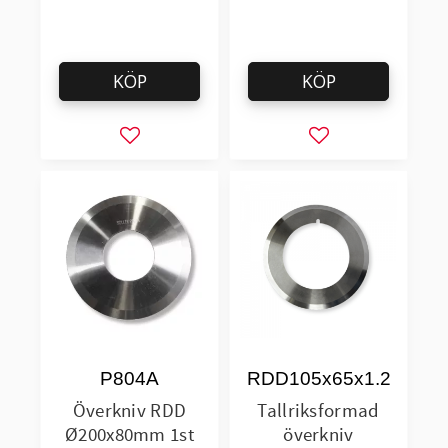
KÖP
KÖP
Lägg till i favoriter
Lägg till i favorit
P804A
RDD105x65x1.2
Överkniv RDD
Tallriksformad
Ø200x80mm 1st
överkniv