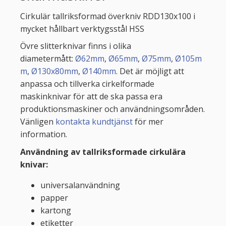
Cirkulär tallriksformad överkniv RDD130x100 i
mycket hållbart verktygsstål HSS
Övre slitterknivar finns i olika
diametermått:
Ø62mm
,
Ø65mm
,
Ø75mm
,
Ø105m
m
,
Ø130x80mm
,
Ø140mm
. Det är möjligt att
anpassa och tillverka cirkelformade
maskinknivar för att de ska passa era
produktionsmaskiner och användningsområden.
Vänligen
kontakta kundtjänst
för mer
information.
Användning av tallriksformade cirkulära
knivar:
universalanvändning
papper
kartong
etiketter