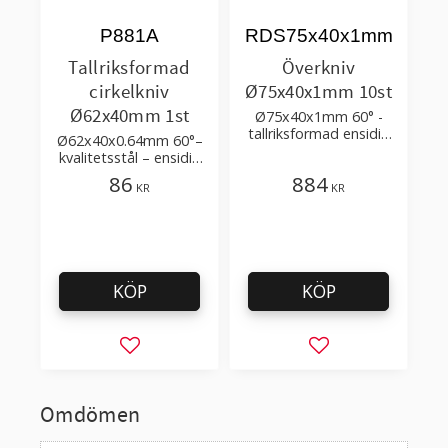
P881A
RDS75x40x1mm
Tallriksformad
Överkniv
cirkelkniv
Ø75x40x1mm 10st
Ø62x40mm 1st
Ø75x40x1mm 60° -
tallriksformad ensidig
Ø62x40x0.64mm 60°–
enkelslipad cirkelkniv i
kvalitetsstål – ensidig
kvalitetsstål
enkelslipning
86
884
KR
KR
KÖP
KÖP
Lägg till i favoriter
Lägg till i favorit
Omdömen