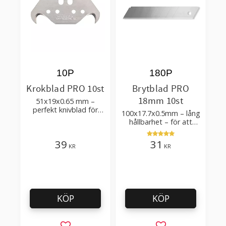
10P
180P
Krokblad PRO 10st
Brytblad PRO
18mm 10st
51x19x0.65 mm –
perfekt knivblad för
100x17.7x0.5mm – lång
tak-, golvläggning
hållbarhet – för att
skära kartong, tapet
och golvmaterial
39
31
KR
KR
KÖP
KÖP