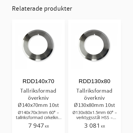
Relaterade produkter
RDD140x70
RDD130x80
Tallriksformad
Tallriksformad
överkniv
överkniv
Ø140x70mm 10st
Ø130x80mm 10st
Ø140x70x3mm 60° –
Ø130x80x1.5mm 60° –
tallriksformad cirkelkniv
verktygsstål HSS –
i verktygsstål HSS -
ensidig dubbelslipning
7 947
3 081
KR
KR
ensidig dubbelslipning