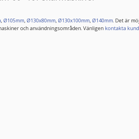
m
,
Ø105mm
,
Ø130x80mm
,
Ø130x100mm
,
Ø140mm
. Det är mö
smaskiner och användningsområden. Vänligen
kontakta kund