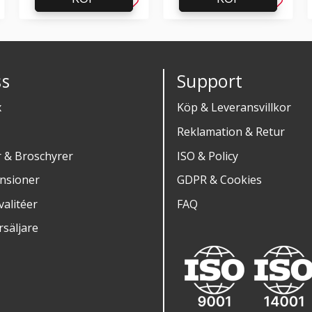
g till i favoriter
Lägg till i favoriter
Lägg til
s
Support
x
Köp & Leveransvillkor
Reklamation & Retur
r & Broschyrer
ISO & Policy
nsioner
GDPR & Cookies
alitéer
FAQ
rsäljare