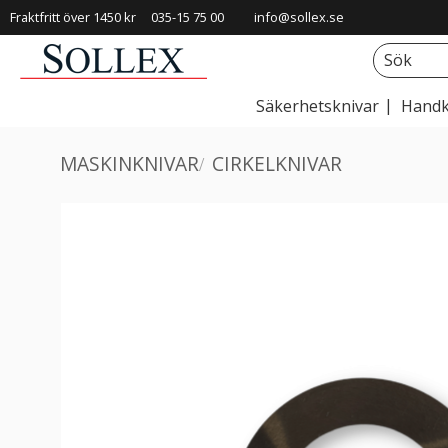
Fraktfritt över 1450 kr
035-15 75 00
info@sollex.se
Säkerhetsknivar
Handk
MASKINKNIVAR
CIRKELKNIVAR