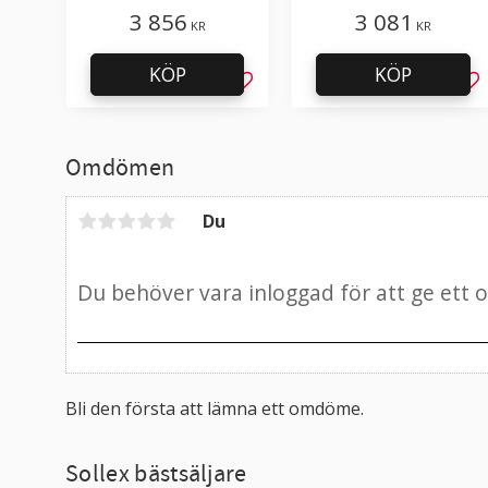
ensidig dubbelslipning
3 856
3 081
KR
KR
KÖP
KÖP
Lägg till i favoriter
Läg
Omdömen
Du
Bli den första att lämna ett omdöme.
Sollex bästsäljare