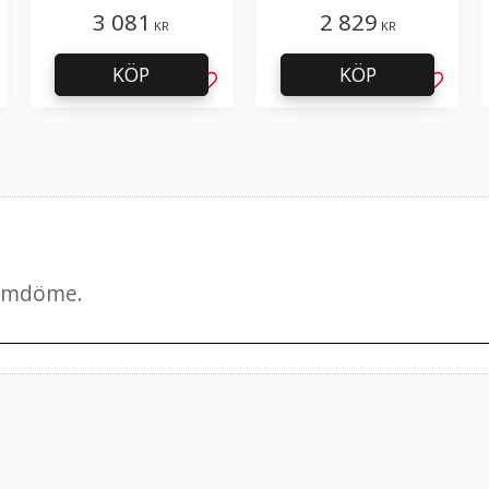
ensidig enkelslipning
3 081
2 829
KR
KR
KÖP
KÖP
g till i favoriter
Lägg till i favoriter
Lägg til