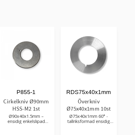
P855-1
RDS75x40x1mm
Cirkelkniv Ø90mm
Överkniv
HSS-M2 1st
Ø75x40x1mm 10st
Ø90x40x1.5mm –
Ø75x40x1mm 60° -
ensidig enkelslipad
tallriksformad ensidig
rullkniv
enkelslipad cirkelkniv i
kvalitetsstål