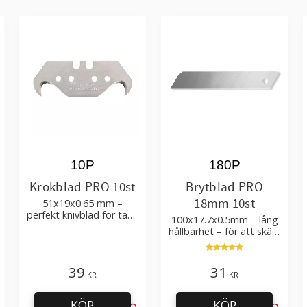
10P
180P
Krokblad PRO 10st
Brytblad PRO
18mm 10st
51x19x0.65 mm –
perfekt knivblad för tak-,
100x17.7x0.5mm – lång
golvläggning
hållbarhet – för att skära
kartong, tapet och
golvmaterial
39
31
KR
KR
KÖP
KÖP