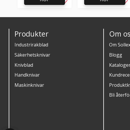
Lägg till i favoriter
Läg
Produkter
Om os
Industrirakblad
Om Solle
Säkerhetsknivar
Blogg
Knivblad
Kataloge
Handknivar
Kundrece
Maskinknivar
Produktkv
Bli återfö