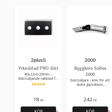
2plusS
2000
Yrkesblad PRO 10st
Byggkniv Sollex
2000
40x22x0.20mm –
Bästsäljande rakblad för
bästsäljare - kniv för att
att skära tapet, tyg, filt,
skära gipsskivor,
hobby bruk
takpapp, golvmaterial
18
242
KR
KR
KÖP
KÖP