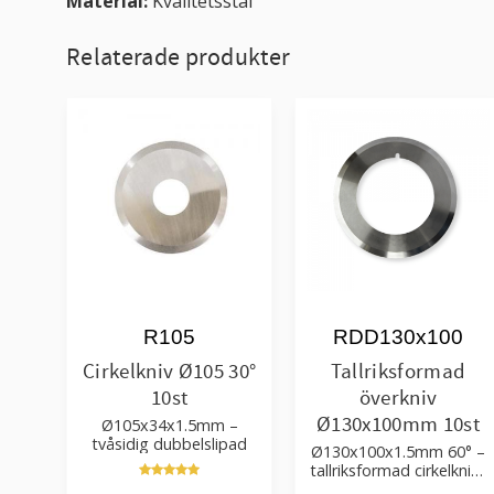
Material:
Kvalitetsstål
Relaterade produkter
R105
RDD130x100
Cirkelkniv Ø105 30°
Tallriksformad
10st
överkniv
Ø130x100mm 10st
Ø105x34x1.5mm –
tvåsidig dubbelslipad
Ø130x100x1.5mm 60° –
tallriksformad cirkelkniv i
verktygsstål HSS -