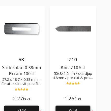
5K
Z10
Slitterblad 0.38mm
Kniv Z10 5st
Keram 100st
50x8x1.5mm / skärdjup
4.8mm / pre-cut & post-
57.2 x 18.7 x 0.38 mm –
cut 0.84xTm / skärvinkel
för att skära vit plastfilm
50°
med tillsatser
2 276
1 261
KR
KR
KÖP
KÖP