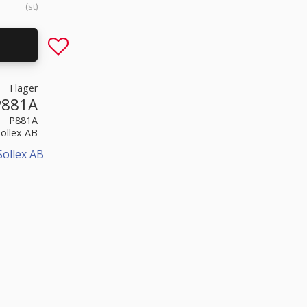
st
Lägg till i favoriter
I lager
P881A
P881A
Sollex AB
Sollex AB