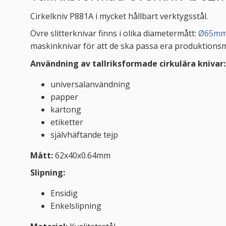
Cirkelkniv P881A i mycket hållbart verktygsstål.
Övre slitterknivar finns i olika diametermått:
Ø65m
maskinknivar för att de ska passa era produktion
Användning av tallriksformade cirkulära knivar:
universalanvändning
papper
kartong
etiketter
självhäftande tejp
Mått:
62x40x0.64mm
Slipning:
Ensidig
Enkelslipning