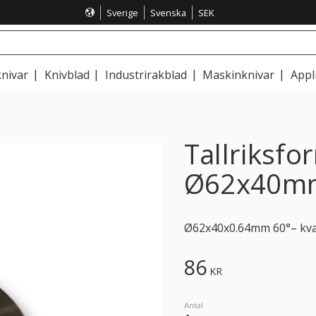
Sverige
Svenska
SEK
nivar
Knivblad
Industrirakblad
Maskinknivar
Appl
Tallriksfo
Ø62x40mm
Ø62x40x0.64mm 60°– kvali
86
KR
Antal