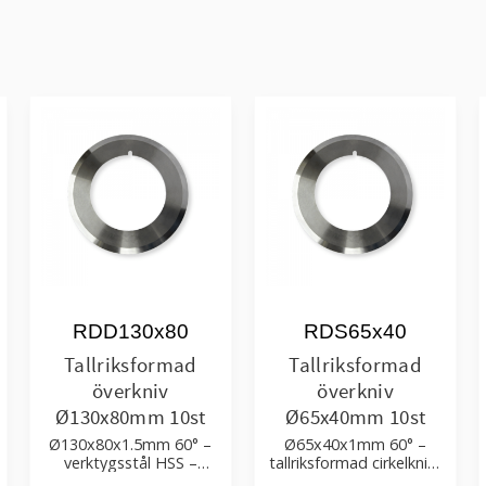
RDD130x80
RDS65x40
Tallriksformad
Tallriksformad
överkniv
överkniv
Ø130x80mm 10st
Ø65x40mm 10st
Ø130x80x1.5mm 60° –
Ø65x40x1mm 60° –
verktygsstål HSS –
tallriksformad cirkelkniv i
ensidig dubbelslipning
verktygsstål HSS -