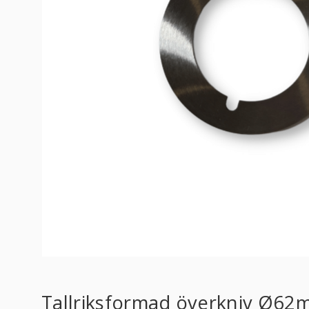
Tallriksformad överkniv Ø62