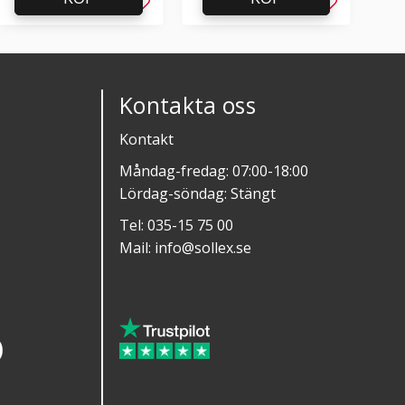
l i favoriter
Lägg till i favoriter
Lägg till i f
Kontakta oss
Kontakt
Måndag-fredag: 07:00-18:00
Lördag-söndag: Stängt
Tel:
035-15 75 00
Mail:
info@sollex.se