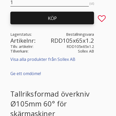
st
Lägg till 
KÖP
Lagerstatus
Beställningsvara
Artikelnr
RDD105x65x1.2
Tillv. artikelnr
RDD105x65x1.2
Tillverkare
Sollex AB
Visa alla produkter från Sollex AB
Ge ett omdöme!
Tallriksformad överkniv
Ø105mm 60° för
skärmaskiner