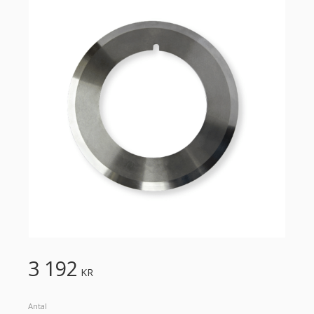
3 192
KR
Antal