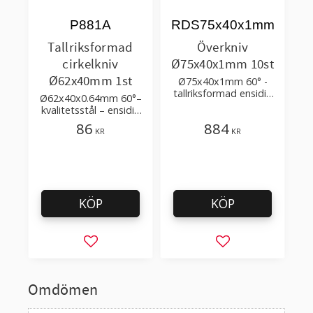
P881A
RDS75x40x1mm
Tallriksformad
Överkniv
cirkelkniv
Ø75x40x1mm 10st
Ø62x40mm 1st
Ø75x40x1mm 60° -
tallriksformad ensidig
Ø62x40x0.64mm 60°–
enkelslipad cirkelkniv i
kvalitetsstål – ensidig
kvalitetsstål
enkelslipning
86
884
KR
KR
KÖP
KÖP
Lägg till i favoriter
Lägg till i favorit
Omdömen