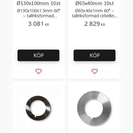
Ø130x100mm 10st
Ø65x40mm 10st
Ø130x100x1.5mm 60°
Ø65x40x1mm 60° –
– tallriksformad
tallriksformad cirkelkniv
cirkelkniv i verktygsstål
i verktygsstål HSS -
3 081
2 829
KR
KR
HSS - ensidig
ensidig enkelslipning
dubbelslipning
KÖP
KÖP
Lägg till i favoriter
Lägg till i favorit