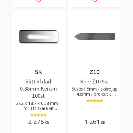
Lägg till i favoriter
Lägg till i favorit
5K
Z10
Slitterblad
Kniv Z10 5st
0.38mm Keram
50x8x1.5mm / skärdjup
4.8mm / pre-cut &
100st
post-cut 0.84xTm /
57.2 x 18.7 x 0.38 mm –
skärvinkel 50°
för att skära vit
plastfilm med tillsatser
2 276
1 261
KR
KR