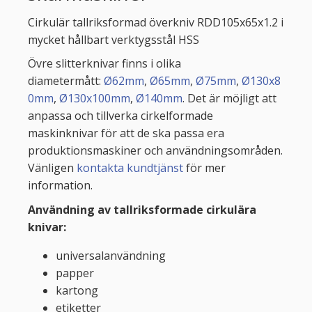
Cirkulär tallriksformad överkniv RDD105x65x1.2 i
mycket hållbart verktygsstål HSS
Övre slitterknivar finns i olika
diametermått:
Ø62mm
,
Ø65mm
,
Ø75mm
,
Ø130x8
0mm
,
Ø130x100mm
,
Ø140mm
. Det är möjligt att
anpassa och tillverka cirkelformade
maskinknivar för att de ska passa era
produktionsmaskiner och användningsområden.
Vänligen
kontakta kundtjänst
för mer
information.
Användning av tallriksformade cirkulära
knivar:
universalanvändning
papper
kartong
etiketter