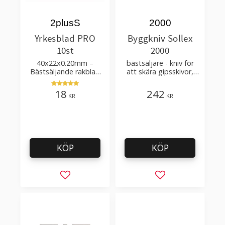
2plusS
2000
Yrkesblad PRO
Byggkniv Sollex
10st
2000
40x22x0.20mm –
bästsäljare - kniv för
Bästsäljande rakblad
att skära gipsskivor,
för att skära tapet, tyg,
takpapp, golvmaterial
filt, hobby bruk
18
242
KR
KR
KÖP
KÖP
Lägg till i favoriter
Lägg till i favorit