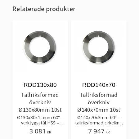
Relaterade produkter
RDD130x80
RDD140x70
Tallriksformad
Tallriksformad
överkniv
överkniv
Ø130x80mm 10st
Ø140x70mm 10st
Ø130x80x1.5mm 60° –
Ø140x70x3mm 60° –
verktygsstål HSS –
tallriksformad cirkelkniv
ensidig dubbelslipning
i verktygsstål HSS -
3 081
7 947
KR
KR
ensidig dubbelslipning