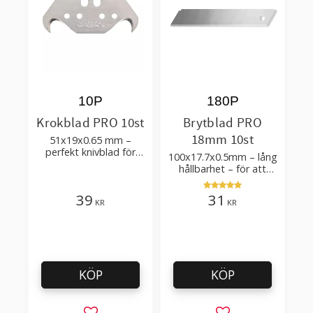
10P
180P
Krokblad PRO 10st
Brytblad PRO
18mm 10st
51x19x0.65 mm –
perfekt knivblad för
100x17.7x0.5mm – lång
tak-, golvläggning
hållbarhet – för att
skära kartong, tapet
och golvmaterial
39
31
KR
KR
KÖP
KÖP