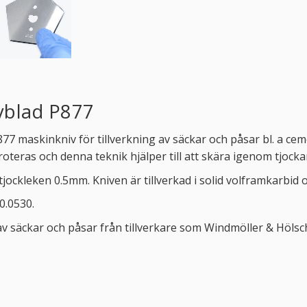
vblad P877
877 maskinkniv för tillverkning av säckar och påsar bl. a c
teras och denna teknik hjälper till att skära igenom tjocka
ckleken 0.5mm. Kniven är tillverkad i solid volframkarbid oc
0.0530.
v säckar och påsar från tillverkare som Windmöller & Hölsche