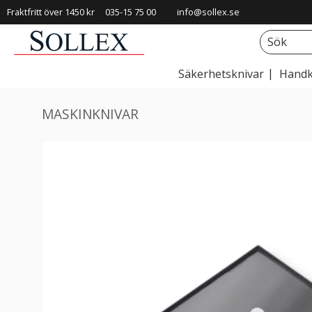
Fraktfritt över 1450 kr
035-15 75 00
info@sollex.se
Säkerhetsknivar
Handk
MASKINKNIVAR