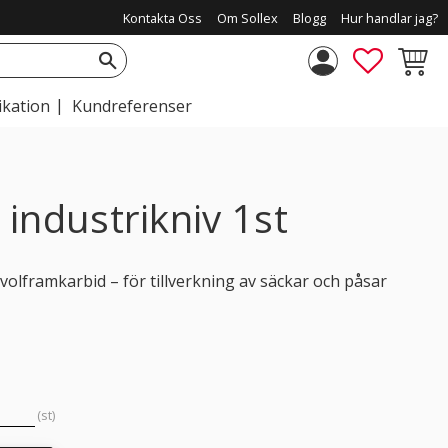
Kontakta Oss
Om Sollex
Blogg
Hur handlar jag?
FAVORIT
KUNDV
ikation
Kundreferenser
industrikniv 1st
volframkarbid – för tillverkning av säckar och påsar
st