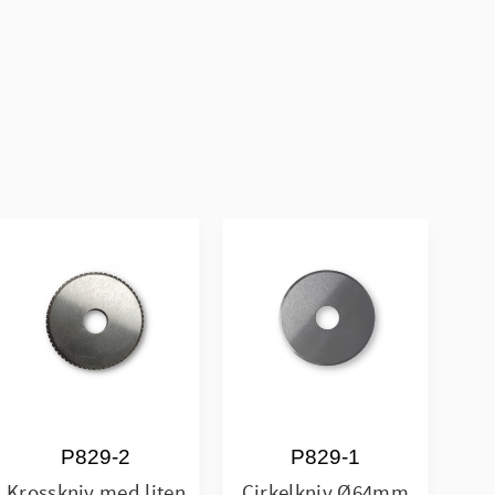
P829-2
P829-1
Krosskniv med liten
Cirkelkniv Ø64mm