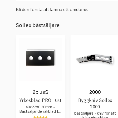
Bli den första att lämna ett omdöme.
Sollex bästsäljare
2plusS
2000
Yrkesblad PRO 10st
Byggkniv Sollex
2000
40x22x0.20mm –
Bästsäljande rakblad för
bästsäljare - kniv för att
att skära tapet, tyg, filt,
skära gipsskivor,