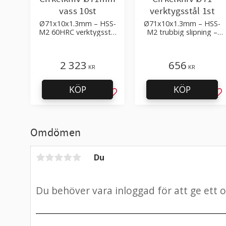
vass 10st
verktygsstål 1st
Ø71x10x1.3mm – HSS-
Ø71x10x1.3mm – HSS-
M2 60HRC verktygsstål
M2 trubbig slipning –
– vass slipning
mycket slitstark
2 323
656
KR
KR
KÖP
KÖP
Lägg till i favoriter
Läg
Omdömen
Du