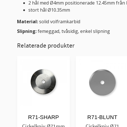
2 hål med Ø4mm positionerade 12.45mm från
stort hål Ø10.35mm
Material:
solid volframkarbid
Slipning:
femeggad, tvåsidig, enkel slipning
Relaterade produkter
R71-SHARP
R71-BLUNT
Cirkelkniv Ø71mm
Cirkelkniv Ø71