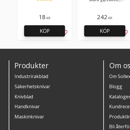
hobby bruk
takpapp, golvmaterial
18
242
KR
KR
KÖP
KÖP
Lägg till i favoriter
Läg
Produkter
Om os
Industrirakblad
Om Solle
Säkerhetsknivar
Blogg
Knivblad
Kataloge
Handknivar
Kundrece
Maskinknivar
Produktkv
Bli återfö