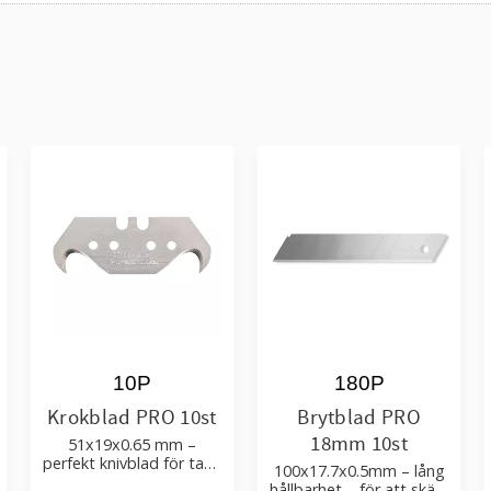
10P
180P
Krokblad PRO 10st
Brytblad PRO
18mm 10st
51x19x0.65 mm –
perfekt knivblad för tak-,
100x17.7x0.5mm – lång
golvläggning
hållbarhet – för att skära