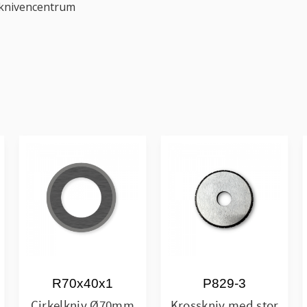
 knivencentrum
R70x40x1
P829-3
Cirkelkniv Ø70mm
Krosskniv med stor