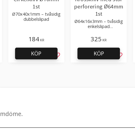
1st
perforering Ø64mm
1st
Ø70x40x1mm – tvåsidig
dubbelslipad
Ø64x16x3mm – tvåsidig
enkelslipad
perforeringskniv
184
325
KR
KR
KÖP
KÖP
g till i favoriter
Lägg till i favoriter
Lägg til