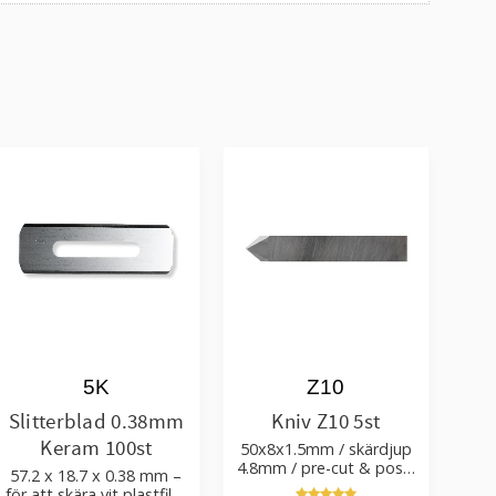
5K
Z10
Slitterblad 0.38mm
Kniv Z10 5st
Keram 100st
50x8x1.5mm / skärdjup
4.8mm / pre-cut & post-
57.2 x 18.7 x 0.38 mm –
cut 0.84xTm / skärvinkel
för att skära vit plastfilm