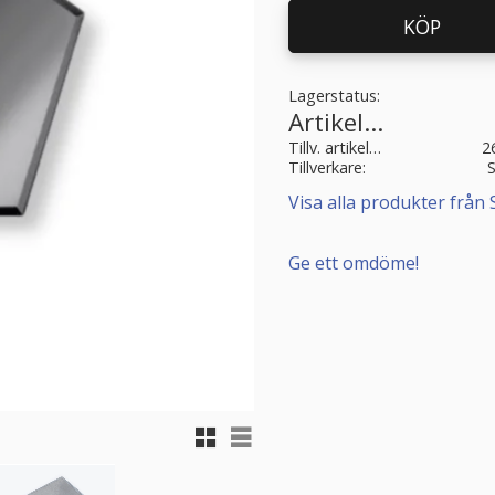
KÖP
Lagerstatus
Artikelnr
Tillv. artikelnr
2
Tillverkare
Visa alla produkter från 
Ge ett omdöme!
Rutnätsvy
Listvy