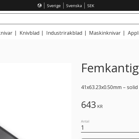
Sverige
Svenska
SEK
nivar
Knivblad
Industrirakblad
Maskinknivar
Appl
Femkantig 
41x63.23x0.50mm – solid 
643
KR
Antal