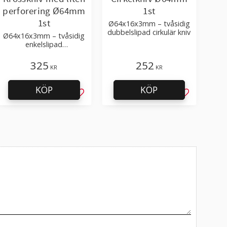
perforering Ø64mm
1st
1st
Ø64x16x3mm – tvåsidig
dubbelslipad cirkulär kniv
Ø64x16x3mm – tvåsidig
enkelslipad
perforeringskniv i
verktygsstål
325
252
KR
KR
KÖP
KÖP
l i favoriter
Lägg till i favoriter
Lägg till i f