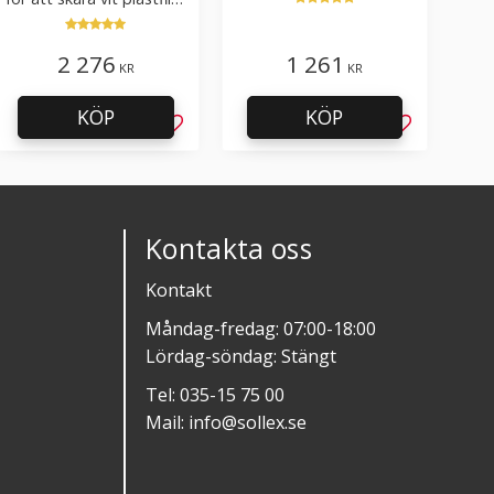
50°
med tillsatser
2 276
1 261
KR
KR
KÖP
KÖP
l i favoriter
Lägg till i favoriter
Lägg till i f
Kontakta oss
Kontakt
Måndag-fredag: 07:00-18:00
Lördag-söndag: Stängt
Tel:
035-15 75 00
Mail:
info@sollex.se