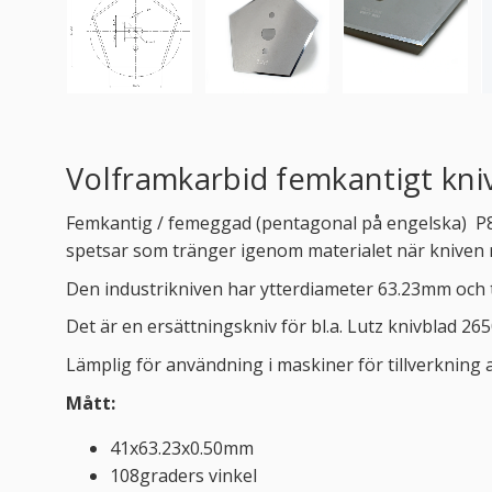
Volframkarbid femkantigt kni
Femkantig / femeggad (pentagonal på engelska)
P
spetsar som tränger igenom materialet när kniven ro
Den industrikniven har ytterdiameter 63.23mm och tjo
Det är en ersättningskniv för bl.a. Lutz knivblad 265
Lämplig för användning i maskiner för tillverkning a
Mått:
41x63.23x0.50mm
108graders vinkel