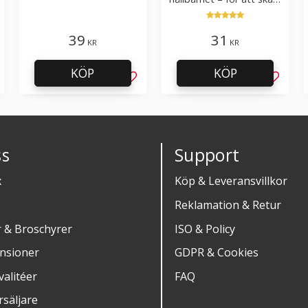
kartong, tapet och
golvmaterial
39
31
KR
KR
KÖP
KÖP
g till i favoriter
Lägg till i favoriter
Lägg til
s
Support
x
Köp & Leveransvillkor
Reklamation & Retur
r & Broschyrer
ISO & Policy
nsioner
GDPR & Cookies
alitéer
FAQ
rsäljare