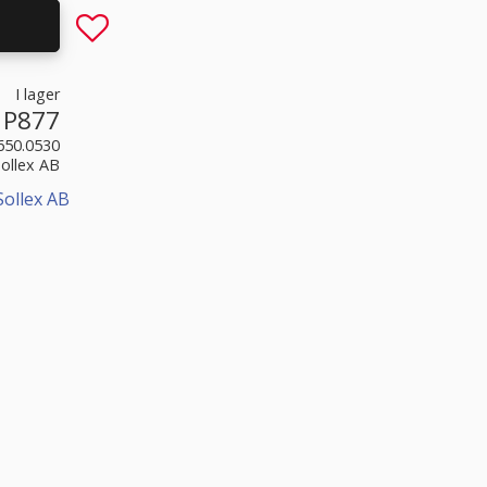
Lägg till i favoriter
I lager
P877
650.0530
Sollex AB
Sollex AB