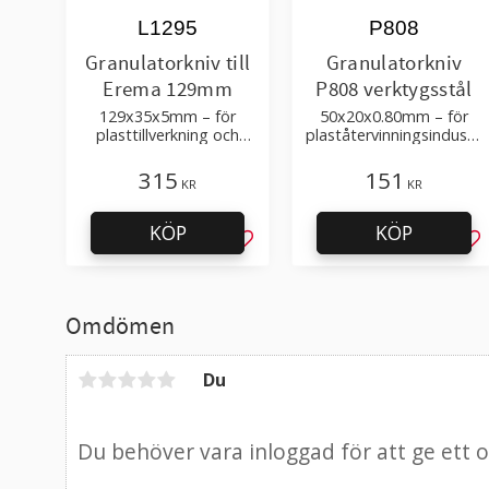
L1295
P808
Granulatorkniv till
Granulatorkniv
Erema 129mm
P808 verktygsstål
129x35x5mm – för
50x20x0.80mm – för
plasttillverkning och
plaståtervinningsindustri
återvinning
n
315
151
KR
KR
KÖP
KÖP
Lägg till i favoriter
Läg
Omdömen
Du