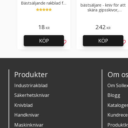
Bästsäljande rakblad för
bästsäljare - kniv för att
att skära tapet, tyg, filt,
skära gipsskivor,
hobby bruk
takpapp, golvmaterial
18
242
KR
KR
KÖP
KÖP
Lägg till i favoriter
Läg
Produkter
Om os
Industrirakblad
Om Solle
Säkerhetsknivar
Blogg
Knivblad
Kataloge
Handknivar
Kundrece
Maskinknivar
Produktkv