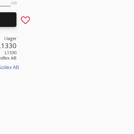
st
Lägg till i favoriter
I lager
L1330
L1330
Sollex AB
Sollex AB