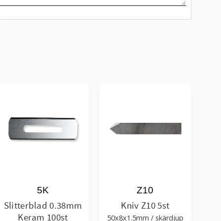
5K
Z10
Slitterblad 0.38mm
Kniv Z10 5st
Keram 100st
50x8x1.5mm / skärdjup