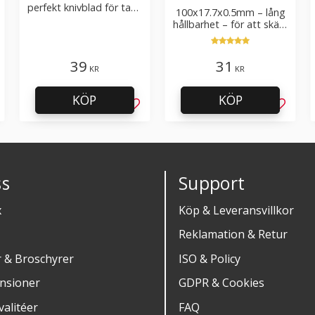
perfekt knivblad för tak-,
100x17.7x0.5mm – lång
golvläggning
hållbarhet – för att skära
kartong, tapet och
golvmaterial
39
31
KR
KR
KÖP
KÖP
g till i favoriter
Lägg till i favoriter
Lägg til
s
Support
x
Köp & Leveransvillkor
Reklamation & Retur
r & Broschyrer
ISO & Policy
nsioner
GDPR & Cookies
alitéer
FAQ