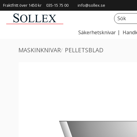
Fraktfritt över 1450 kr
035-15 75 00
info@sollex.se
Säkerhetsknivar
Handk
MASKINKNIVAR
PELLETSBLAD