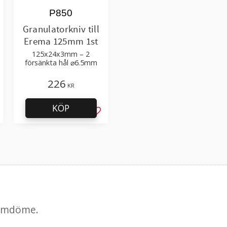
P850
Granulatorkniv till
Erema 125mm 1st
125x24x3mm – 2
försänkta hål ⌀6.5mm
226
KR
KÖP
g till i favoriter
Lägg till i favoriter