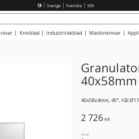
Sverige
Svenska
SEK
nivar
Knivblad
Industrirakblad
Maskinknivar
Appl
Granulator
40x58mm 
40x58x4mm, 45°, hål Ø11
2 726
KR
Antal