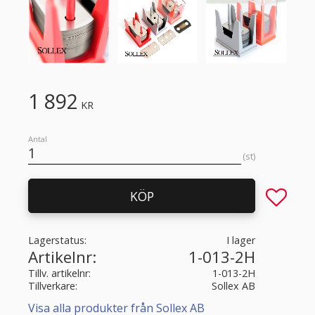
1 892
KR
Antal
st
Lägg till 
KÖP
Lagerstatus
I lager
Artikelnr
1-013-2H
Tillv. artikelnr
1-013-2H
Tillverkare
Sollex AB
Visa alla produkter från Sollex AB