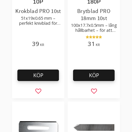
10P
180P
Krokblad PRO 10st
Brytblad PRO
18mm 10st
51x19x0.65 mm –
perfekt knivblad för
100x17.7x0.5mm – lång
tak-, golvläggning
hållbarhet – för att
skära kartong, tapet
och golvmaterial
39
31
KR
KR
KÖP
KÖP
Lägg till i favoriter
Lägg till i favorit