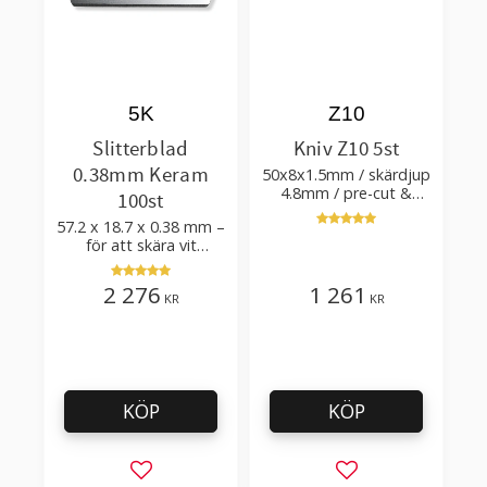
5K
Z10
Slitterblad
Kniv Z10 5st
0.38mm Keram
50x8x1.5mm / skärdjup
4.8mm / pre-cut &
100st
post-cut 0.84xTm /
57.2 x 18.7 x 0.38 mm –
skärvinkel 50°
för att skära vit
plastfilm med tillsatser
2 276
1 261
KR
KR
KÖP
KÖP
Lägg till i favoriter
Lägg till i favorit