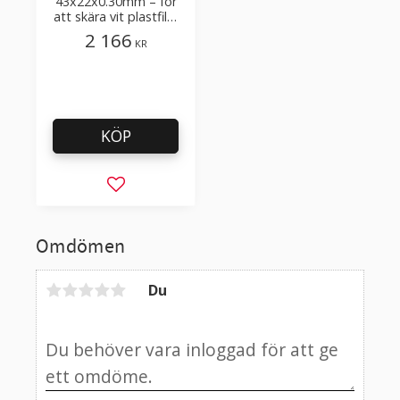
43x22x0.30mm – för
att skära vit plastfilm
med tillsatser
2 166
KR
KÖP
Lägg till i favoriter
Omdömen
Du