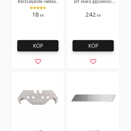
Bästsäljande rakblad
att skära gipsskivor,
för att skära tapet, tyg,
takpapp, golvmaterial
filt, hobby bruk
18
242
KR
KR
KÖP
KÖP
Lägg till i favoriter
Lägg till i favorit