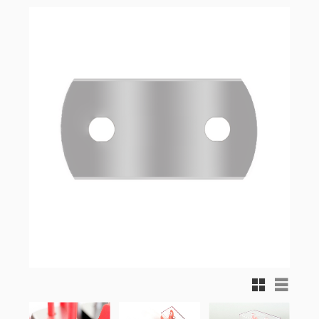
Rutnätsvy
Listvy