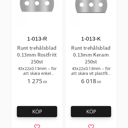
1-013-R
1-013-K
Runt trehålsblad
Runt trehålsblad
0.13mm Rostfritt
0.13mm Keram
250st
250st
43x22x0.13mm – för
43x22x0.13mm – för
att skära enkel
att skära vit plastfilm
plastfilm med få
med tillsatser
1 275
6 018
KR
KR
tillsatser
KÖP
KÖP