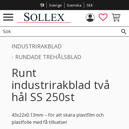
Sverige
Svenska
SEK
Meny
FAVORITE
KUNDVA
INDUSTRIRAKBLAD
RUNDADE TREHÅLSBLAD
Runt
industrirakblad två
hål SS 250st
43x22x0.13mm – för att skära plastfilm och
plastfolie med få tillsatser