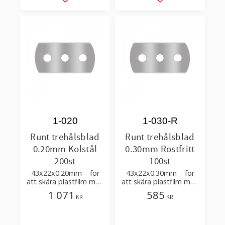
Lägg till i favoriter
Lägg till i favorit
1-020
1-030-R
Runt trehålsblad
Runt trehålsblad
0.20mm Kolstål
0.30mm Rostfritt
200st
100st
43x22x0.20mm – för
43x22x0.30mm – för
att skära plastfilm med
att skära plastfilm med
få tillsatser
få tillsatser
1 071
585
KR
KR