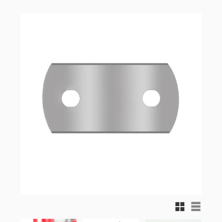
Rutnätsvy
Listvy