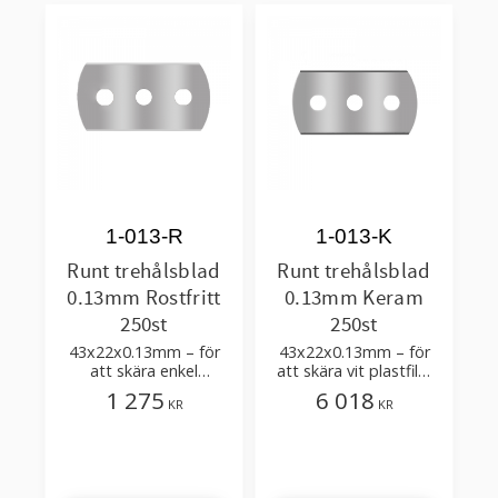
1-013-R
1-013-K
Runt trehålsblad
Runt trehålsblad
0.13mm Rostfritt
0.13mm Keram
250st
250st
43x22x0.13mm – för
43x22x0.13mm – för
att skära enkel
att skära vit plastfilm
plastfilm med få
med tillsatser
1 275
6 018
KR
KR
tillsatser