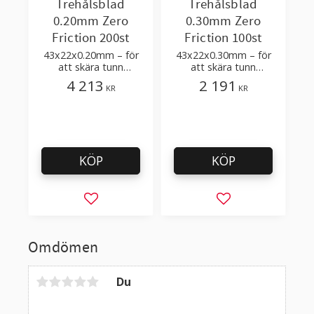
Trehålsblad
Trehålsblad
0.20mm Zero
0.30mm Zero
Friction 200st
Friction 100st
43x22x0.20mm – för
43x22x0.30mm – för
att skära tunn
att skära tunn
plastfilm, sträckfilm
plastfilm, sträckfilm
4 213
2 191
KR
KR
KÖP
KÖP
Lägg till i favoriter
Lägg till i favorit
Omdömen
Du