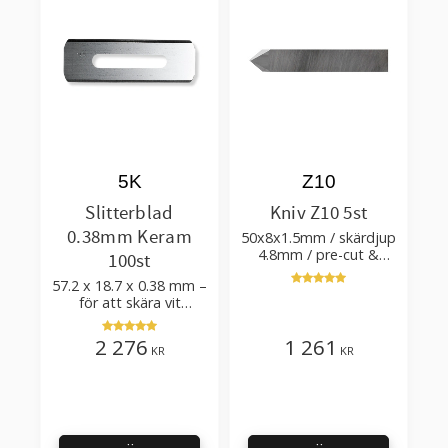
5K
Z10
Slitterblad
Kniv Z10 5st
0.38mm Keram
50x8x1.5mm / skärdjup
4.8mm / pre-cut &
100st
post-cut 0.84xTm /
57.2 x 18.7 x 0.38 mm –
skärvinkel 50°
för att skära vit
plastfilm med tillsatser
2 276
1 261
KR
KR