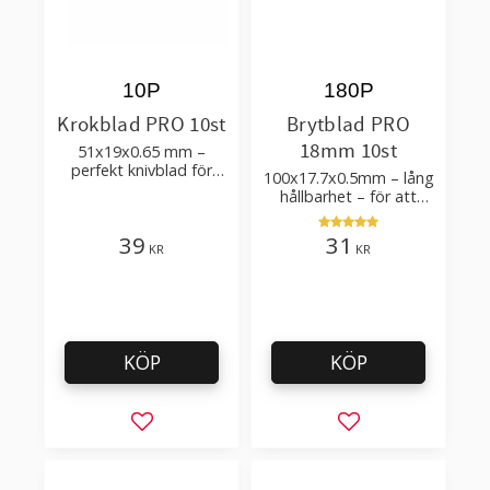
10P
180P
Krokblad PRO 10st
Brytblad PRO
18mm 10st
51x19x0.65 mm –
perfekt knivblad för
100x17.7x0.5mm – lång
tak-, golvläggning
hållbarhet – för att
skära kartong, tapet
och golvmaterial
39
31
KR
KR
KÖP
KÖP
Lägg till i favoriter
Lägg till i favorit