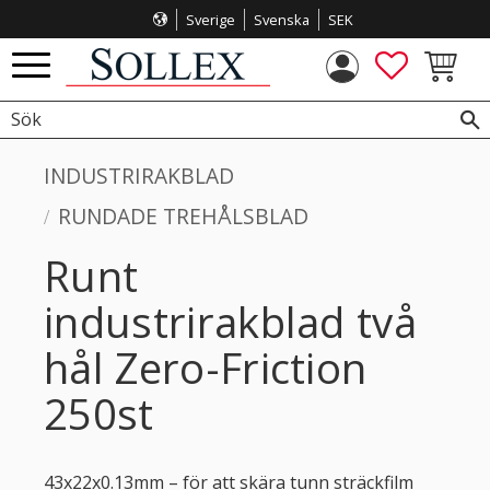
Sverige
Svenska
SEK
Meny
FAVORITE
KUNDVA
INDUSTRIRAKBLAD
RUNDADE TREHÅLSBLAD
Runt
industrirakblad två
hål Zero-Friction
250st
43x22x0.13mm – för att skära tunn sträckfilm