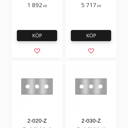
plastfolie med få
1 892
5 717
KR
KR
tillsatser
KÖP
KÖP
Lägg till i favoriter
Lägg till i favorit
2-020-Z
2-030-Z