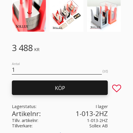
3 488
KR
Antal
st
Lägg till 
KÖP
Lagerstatus
I lager
Artikelnr
1-013-2HZ
Tillv. artikelnr
1-013-2HZ
Tillverkare
Sollex AB