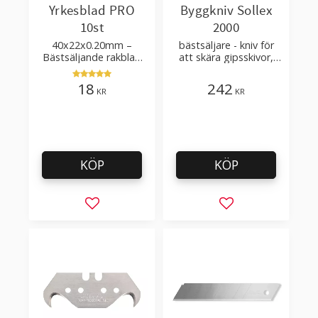
Yrkesblad PRO
Byggkniv Sollex
10st
2000
40x22x0.20mm –
bästsäljare - kniv för
Bästsäljande rakblad
att skära gipsskivor,
för att skära tapet, tyg,
takpapp, golvmaterial
filt, hobby bruk
18
242
KR
KR
KÖP
KÖP
Lägg till i favoriter
Lägg till i favorit