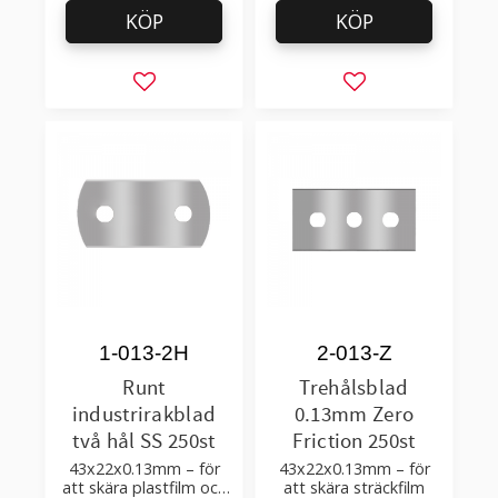
KÖP
KÖP
Lägg till i favoriter
Lägg till i favorit
1-013-2H
2-013-Z
Runt
Trehålsblad
industrirakblad
0.13mm Zero
två hål SS 250st
Friction 250st
43x22x0.13mm – för
43x22x0.13mm – för
att skära plastfilm och
att skära sträckfilm