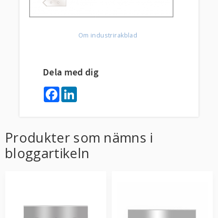
Om industrirakblad
Dela med dig
F
L
a
i
c
n
e
k
b
e
o
d
Produkter som nämns i
o
I
k
n
bloggartikeln