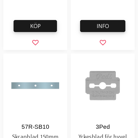
KÖP
INFO
Lägg till i favoriter
Lägg till i favor
57R-SB10
3Ped
Skrapblad 150mm
Yrkesblad för hyvel