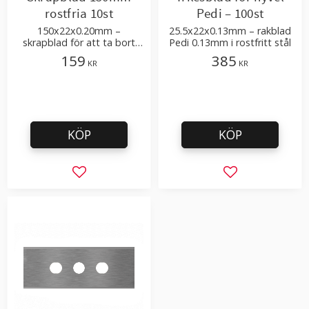
rostfria 10st
Pedi – 100st
150x22x0.20mm –
25.5x22x0.13mm – rakblad
skrapblad för att ta bort
Pedi 0.13mm i rostfritt stål
smuts på glas- eller
159
385
KR
KR
spegelytor
KÖP
KÖP
Lägg till i favoriter
Lägg till i favor