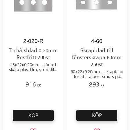
2-020-R
4-60
Trehålsblad 0.20mm
Skrapblad till
Rostfritt 200st
fönsterskrapa 60mm
250st
43x22x0.20mm – för att
skära plastfilm, sträckfilm
60x22x0.20mm – skrapblad
med få tillsatser
för att ta bort smuts på
glas- eller spegelytor
916
893
KR
KR
KÖP
KÖP