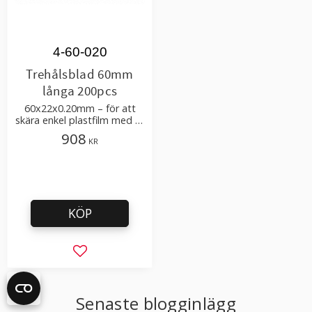
4-60-020
Trehålsblad 60mm
långa 200pcs
60x22x0.20mm – för att
skära enkel plastfilm med få
tillsatser
908
KR
KÖP
Lägg till i favoriter
Senaste blogginlägg