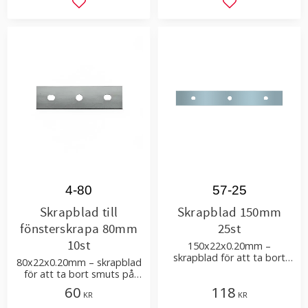
Lägg till i favoriter
Lägg till i favor
4-80
57-25
Skrapblad till
Skrapblad 150mm
fönsterskrapa 80mm
25st
10st
150x22x0.20mm –
skrapblad för att ta bort
80x22x0.20mm – skrapblad
smuts på glas- eller
för att ta bort smuts på
spegelytor
glas- eller spegelytor
60
118
KR
KR