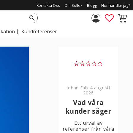
Kontakta Oss
Om Sollex
Blogg
Hur handlar jag?
FAVORIT
KUNDV
ikation
Kundreferenser
Johan Falk
4 augusti
2026
Vad våra
kunder säger
Ett urval av
referenser från våra