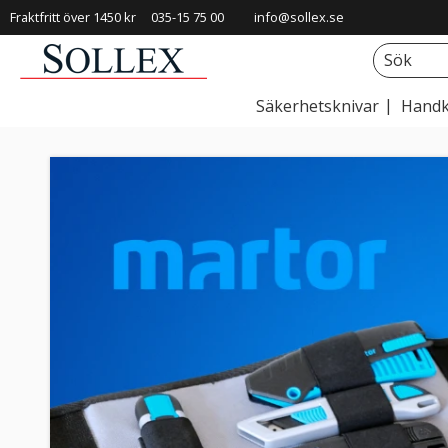
Fraktfritt över 1450 kr
035-15 75 00
info@sollex.se
Säkerhetsknivar
Handk