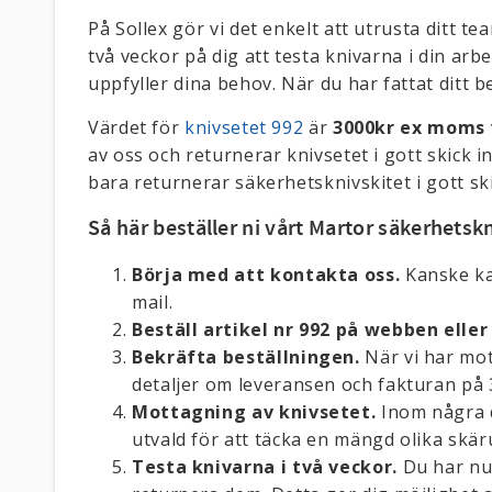
På Sollex gör vi det enkelt att utrusta ditt 
två veckor på dig att testa knivarna i din arb
uppfyller dina behov. När du har fattat ditt 
Värdet för
knivsetet 992
är
3000kr ex moms
av oss och returnerar knivsetet i gott skick 
bara returnerar säkerhetsknivskitet i gott sk
Så här beställer ni vårt Martor säkerhetsk
Börja med att kontakta oss.
Kanske kan
mail.
Beställ artikel nr 992 på webben eller
Bekräfta beställningen.
När vi har mott
detaljer om leveransen och fakturan på 
Mottagning av knivsetet.
Inom några d
utvald för att täcka en mängd olika skä
Testa knivarna i två veckor.
Du har nu 