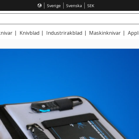
Sverige
Svenska
SEK
nivar
Knivblad
Industrirakblad
Maskinknivar
Appl