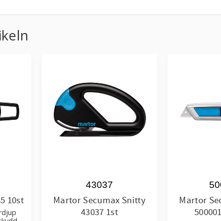
ikeln
43037
50
5 10st
Martor Secumax Snitty
Martor Se
43037 1st
500001
rdjup
skydd