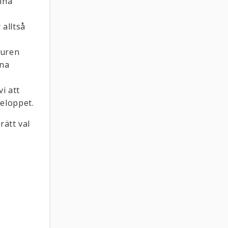
dina
 alltså
turen
rna
i att
beloppet.
rätt val