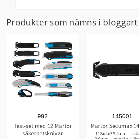
c
n
e
k
b
e
o
d
Produkter som nämns i bloggart
o
I
k
n
992
145001
Test-set med 12 Martor
Martor Secumax 14
säkerhetsknivar
118x4x35.4mm – skä
3.8mm – högsta skär