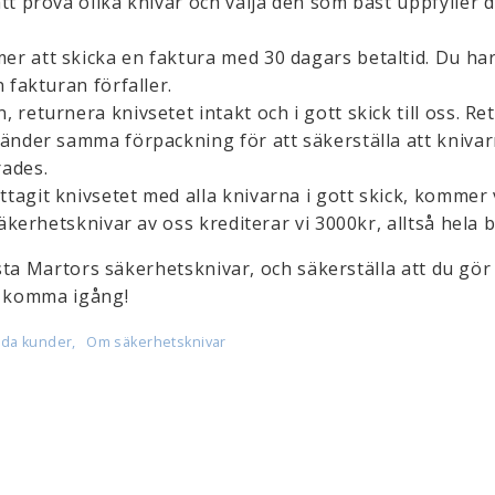
tt prova olika knivar och välja den som bäst uppfyller 
r att skicka en faktura med 30 dagars betaltid. Du har
 fakturan förfaller.
, returnera knivsetet intakt och i gott skick till oss. Re
vänder samma förpackning för att säkerställa att kniva
rades.
tagit knivsetet med alla knivarna i gott skick, kommer v
säkerhetsknivar av oss krediterar vi 3000kr, alltså hela 
ta Martors säkerhetsknivar, och säkerställa att du gör 
t komma igång!
jda kunder
Om säkerhetsknivar