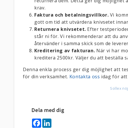
returnera dem. Detta ger dig möjlighet a
krav.
Faktura och betalningsvillkor.
Vi komme
gott om tid att utvärdera knivsetet innan
Returnera knivsetet.
Efter testperioden
står ni för. Vi rekommenderar att du an
återvänder i samma skick som de levere
Kreditering av fakturan.
När vi har mot
kreditera 2500kr. Väljer du att beställa 
Denna enkla process ger dig möjlighet att tes
för din verksamhet.
Kontakta oss
idag för at
Sollex nö
Dela med dig
F
L
a
i