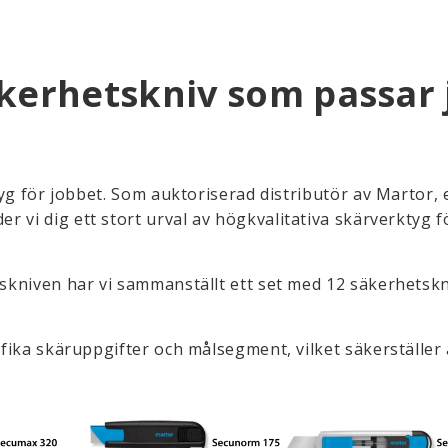
kerhetskniv som passar 
ktyg för jobbet. Som auktoriserad distributör av Martor, 
der vi dig ett stort urval av högkvalitativa skärverktyg f
tskniven har vi sammanställt ett set med 12 säkerhetsk
ifika skäruppgifter och målsegment, vilket säkerställer 