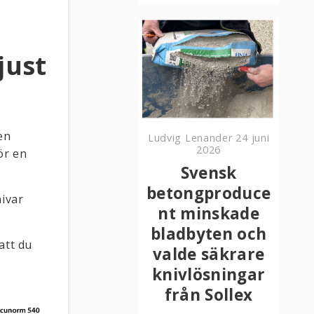
just
en
Ludvig Lenander
24 juni
2026
ör en
Svensk
betongproduce
nivar
nt minskade
bladbyten och
att du
valde säkrare
knivlösningar
från Sollex