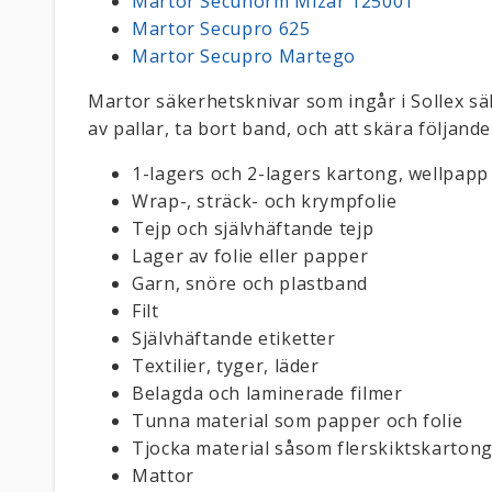
Martor Secunorm Mizar 125001
Martor Secupro 625
Martor Secupro Martego
Martor säkerhetsknivar som ingår i Sollex sä
av pallar, ta bort band, och att skära följande
1-lagers och 2-lagers kartong, wellpapp
Wrap-, sträck- och krympfolie
Tejp och självhäftande tejp
Lager av folie eller papper
Garn, snöre och plastband
Filt
Självhäftande etiketter
Textilier, tyger, läder
Belagda och laminerade filmer
Tunna material som papper och folie
Tjocka material såsom flerskiktskarton
Mattor