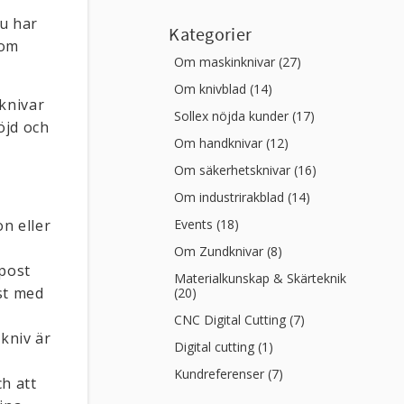
Du har
Kategorier
som
Om maskinknivar (27)
Om knivblad (14)
sknivar
Sollex nöjda kunder (17)
öjd och
Om handknivar (12)
Om säkerhetsknivar (16)
Om industrirakblad (14)
Events (18)
n eller
Om Zundknivar (8)
-post
Materialkunskap & Skärteknik
ost med
(20)
CNC Digital Cutting (7)
kniv är
Digital cutting (1)
Kundreferenser (7)
ch att