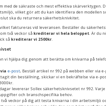
team med de säkraste och mest effektiva skärverktygen. 
etsmiljö, vilket gör att du kan identifiera den modellen 
beslut ska du returnera säkerhetsknivkitet.
vilket faktureras vid leveransen. Beställer du säkerhet
inom två veckor så
krediterar vi hela beloppet
. Är du n
ick så
krediterar vi 2500kr
.
nivset
 vi hjälpa dig genom att berätta om knivarna på telefo
 via
e-post
.
Beställ artikel nr 992 på webben eller via e
agit din beställning, skickar vi en bekräftelse via e-p
3000kr.
agar levererar Sollex säkerhetsknivsetet nr 992. Varje 
ruppgifter och branschspecifika behov.
två veckor på dig att testa knivarna i din arbetsmiljö o