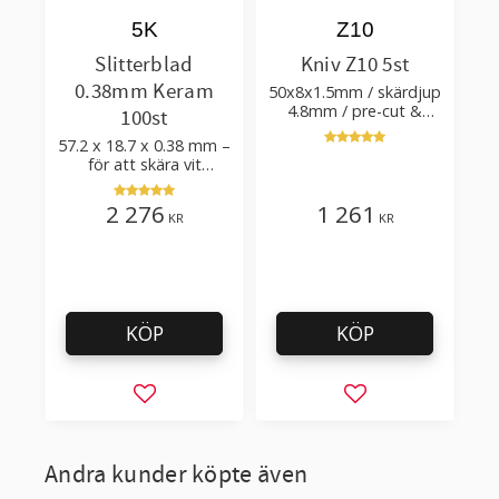
5K
Z10
Slitterblad
Kniv Z10 5st
0.38mm Keram
50x8x1.5mm / skärdjup
4.8mm / pre-cut &
100st
post-cut 0.84xTm /
57.2 x 18.7 x 0.38 mm –
skärvinkel 50°
för att skära vit
plastfilm med tillsatser
2 276
1 261
KR
KR
KÖP
KÖP
Lägg till i favoriter
Lägg till i favorit
Andra kunder köpte även