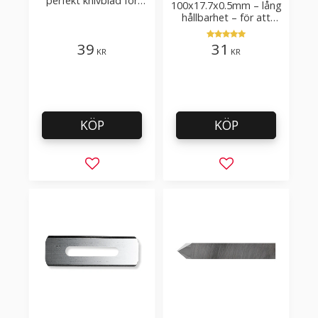
perfekt knivblad för
100x17.7x0.5mm – lång
tak-, golvläggning
hållbarhet – för att
skära kartong, tapet
och golvmaterial
39
31
KR
KR
KÖP
KÖP
Lägg till i favoriter
Lägg till i favorit