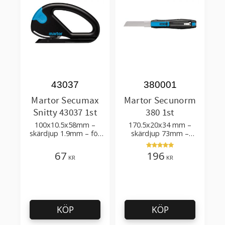
43037
380001
Martor Secumax
Martor Secunorm
Snitty 43037 1st
380 1st
100x10.5x58mm –
170.5x20x34 mm –
skärdjup 1.9mm – för
skärdjup 73mm –
att skära papper och
bästsäljare
plastfilm
67
196
KR
KR
KÖP
KÖP