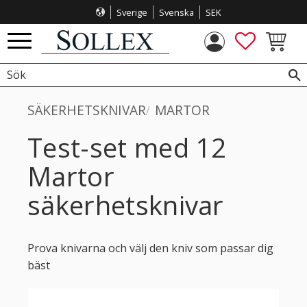
Sverige
Svenska
SEK
Meny
FAVORITE
KUNDVA
SÄKERHETSKNIVAR
MARTOR
Test-set med 12
Martor
säkerhetsknivar
Prova knivarna och välj den kniv som passar dig
bäst