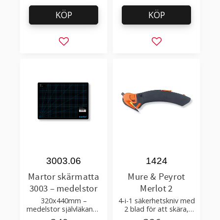
KÖP
KÖP
Lägg till i favoriter
Lägg till i favorit
3003.06
1424
Martor skärmatta
Mure & Peyrot
3003 – medelstor
Merlot 2
320x440mm –
4-i-1 säkerhetskniv med
medelstor självläkande
2 blad för att skära,
skär matta för säkrare
öppna kartonger