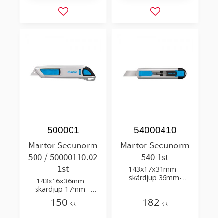
Lägg till i favoriter
Lägg till i favorit
500001
54000410
Martor Secunorm
Martor Secunorm
500 / 50000110.02
540 1st
1st
143x17x31mm –
skärdjup 36mm-
143x16x36mm –
automatiskt indragbart
skärdjup 17mm –
blad
automatiskt indragbart
150
182
KR
KR
blad