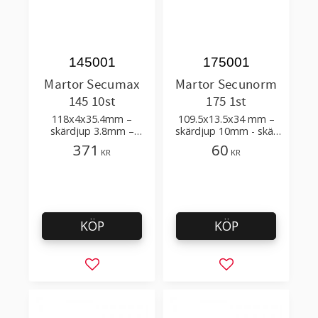
145001
175001
Martor Secumax
Martor Secunorm
145 10st
175 1st
118x4x35.4mm –
109.5x13.5x34 mm –
skärdjup 3.8mm –
skärdjup 10mm - skär
högsta skärskydd
packtejp, kartong,
371
60
KR
KR
lådor, förpackningar
KÖP
KÖP
Lägg till i favoriter
Lägg till i favorit