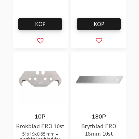
KÖP
KÖP
Lägg till i favoriter
Lägg till i favorit
10P
180P
Krokblad PRO 10st
Brytblad PRO
18mm 10st
51x19x0.65 mm –