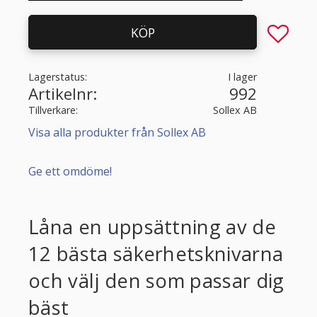
Lägg till 
KÖP
Lagerstatus
I lager
Artikelnr
992
Tillverkare
Sollex AB
Visa alla produkter från Sollex AB
Ge ett omdöme!
Låna en uppsättning av de
12 bästa säkerhetsknivarna
och välj den som passar dig
bäst