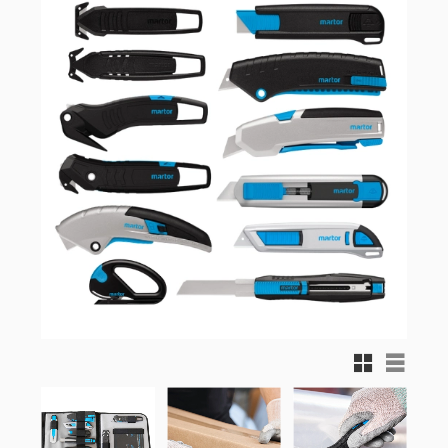
Rutnätsvy
Listvy