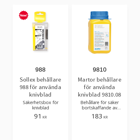
988
9810
Sollex behållare
Martor behållare
988 för använda
för använda
knivblad
knivblad 9810.08
Säkerhetsbox för
Behållare för säker
knivblad
bortskaffande av
använda blad. Använd
91
183
KR
KR
med 9845