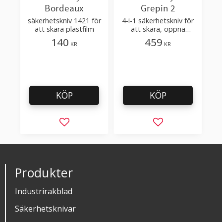
Bordeaux
Grepin 2
säkerhetskniv 1421 för
4-i-1 säkerhetskniv för
att skära plastfilm
att skära, öppna
förpackningar
140
459
KR
KR
KÖP
KÖP
Lägg till i favoriter
Lägg till i favorit
Produkter
Industrirakblad
Säkerhetsknivar