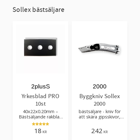
Sollex bästsäljare
2plusS
2000
Yrkesblad PRO
Byggkniv Sollex
10st
2000
40x22x0.20mm –
bästsäljare - kniv för
Bästsäljande rakblad
att skära gipsskivor,
för att skära tapet, tyg,
takpapp, golvmaterial
filt, hobby bruk
18
242
KR
KR