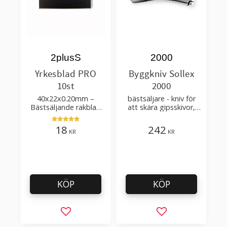
2plusS
2000
Yrkesblad PRO
Byggkniv Sollex
10st
2000
40x22x0.20mm –
bästsäljare - kniv för
Bästsäljande rakblad
att skära gipsskivor,
för att skära tapet, tyg,
takpapp, golvmaterial
filt, hobby bruk
18
242
KR
KR
KÖP
KÖP
Lägg till i favoriter
Lägg till i favorit