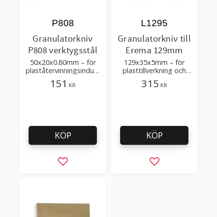
P808
L1295
Granulatorkniv
Granulatorkniv till
P808 verktygsstål
Erema 129mm
50x20x0.80mm – för
129x35x5mm – för
plaståtervinningsindust
plasttillverkning och
rin
återvinning
151
315
KR
KR
KÖP
KÖP
Lägg till i favoriter
Lägg till i favorit