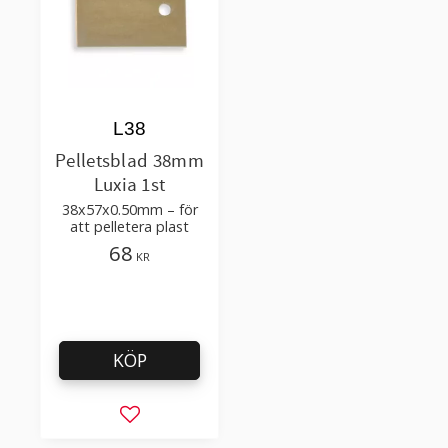
L38
Pelletsblad 38mm
Luxia 1st
38x57x0.50mm – för
att pelletera plast
68
KR
KÖP
Lägg till i favoriter