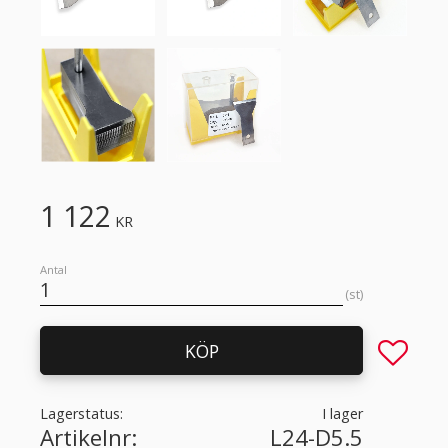
1 122
KR
Antal
st
Lägg till 
KÖP
Lagerstatus
I lager
Artikelnr
L24-D5.5