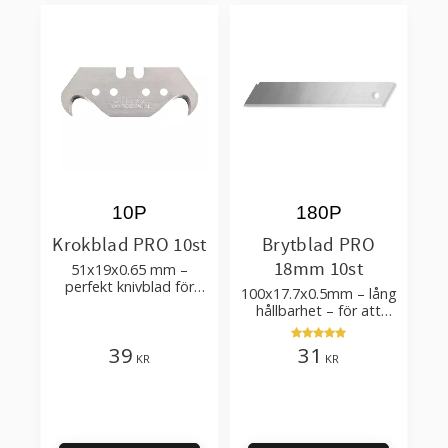
10P
180P
Krokblad PRO 10st
Brytblad PRO
18mm 10st
51x19x0.65 mm –
perfekt knivblad för
100x17.7x0.5mm – lång
tak-, golvläggning
hållbarhet – för att
skära kartong, tapet
och golvmaterial
39
31
KR
KR