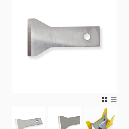
Rutnätsvy
Listvy