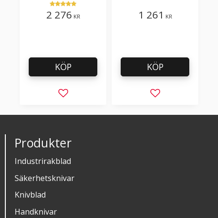
plastfilm med tillsatser
2 276
1 261
KR
KR
KÖP
KÖP
Lägg till i favoriter
Lägg till i favorit
Produkter
Industrirakblad
Säkerhetsknivar
Knivblad
Handknivar