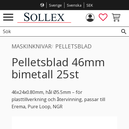
Sverige
Svenska
SEK
Meny
FAVORITE
KUNDVA
MASKINKNIVAR
PELLETSBLAD
Pelletsblad 46mm
bimetall 25st
46x24x0.80mm, hål Ø5.5mm – för
plasttillverkning och återvinning, passar till
Erema, Pure Loop, NGR