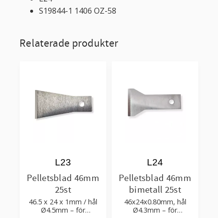
S19844-1 1406 OZ-58
Relaterade produkter
L23
L24
Pelletsblad 46mm
Pelletsblad 46mm
25st
bimetall 25st
46.5 x 24 x 1mm / hål
46x24x0.80mm, hål
Ø4.5mm – för
Ø4.3mm – för