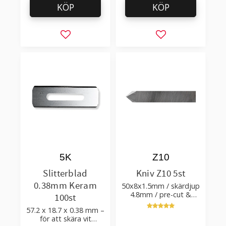
KÖP
KÖP
Lägg till i favoriter
Lägg till i favorit
5K
Z10
Slitterblad
Kniv Z10 5st
0.38mm Keram
50x8x1.5mm / skärdjup
4.8mm / pre-cut &
100st
post-cut 0.84xTm /
57.2 x 18.7 x 0.38 mm –
skärvinkel 50°
för att skära vit