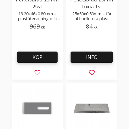
25st
Luxia 1st
13.20x46x0.80mm –
25x50x0.50mm – för
plaståtervinning och
att pelletera plast
bearbetning – passar
969
84
KR
KR
till Munchy, Erema
maskiner
KÖP
INFO
Lägg till i favoriter
Lägg till i favorit