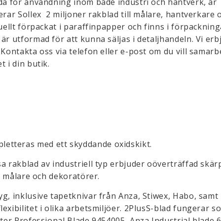
nda för användning inom både industri och hantverk, är
erar Sollex 2 miljoner rakblad till målare, hantverkare 
duellt förpackat i paraffinpapper och finns i förpacknin
är utformad för att kunna säljas i detaljhandeln. Vi erb
 Kontakta oss via telefon eller e-post om du vill samarb
 i din butik.
etteras med ett skyddande oxidskikt.
a rakblad av industriell typ erbjuder oöverträffad skär
nd målare och dekoratörer.
g, inklusive tapetknivar från Anza, Stiwex, Habo, samt 
exibilitet i olika arbetsmiljöer. 2PlusS-blad fungerar s
ster Professional Blade 9454005, Anza Industrial blade 