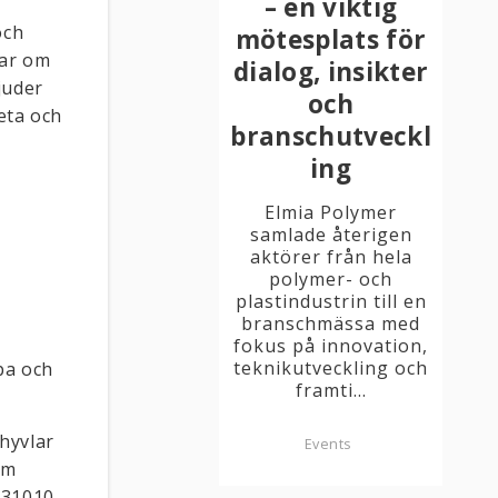
– en viktig
och
mötesplats för
gar om
dialog, insikter
juder
och
eta och
branschutveckl
ing
Elmia Polymer
samlade återigen
aktörer från hela
polymer- och
plastindustrin till en
branschmässa med
fokus på innovation,
teknikutveckling och
pa och
framti...
hyvlar
Events
om
631010,