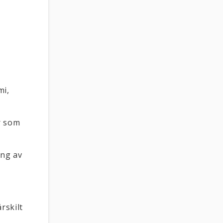
mi,
r som
ing av
rskilt