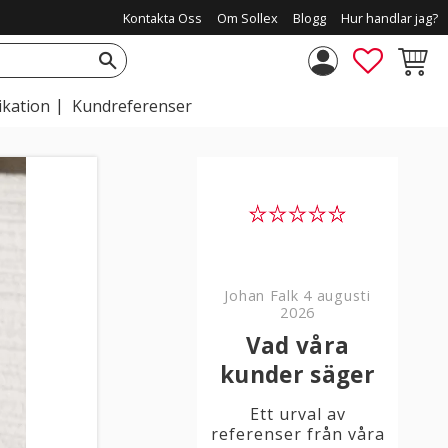
Kontakta Oss
Om Sollex
Blogg
Hur handlar jag?
FAVORIT
KUNDV
ikation
Kundreferenser
Johan Falk
4 augusti
2026
Vad våra
kunder säger
Ett urval av
referenser från våra