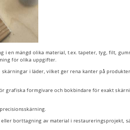
 i en mängd olika material, t.ex. tapeter, tyg, filt, gum
sning för olika uppgifter.
 skärningar i läder, vilket ger rena kanter på produkte
för grafiska formgivare och bokbindare för exakt skärn
 precisionsskärning.
eller borttagning av material i restaureringsprojekt, sä