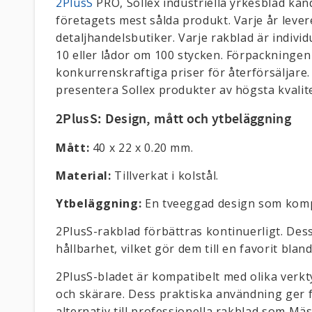
2PlusS
PRO, Sollex industriella yrkesblad kä
företagets mest sålda produkt. Varje år lever
detaljhandelsbutiker. Varje rakblad är indivi
10 eller lådor om 100 stycken. Förpackningen 
konkurrenskraftiga priser för återförsäljare.
presentera Sollex produkter av högsta kvalitet
2PlusS: Design, mått och ytbeläggning
Mått:
40 x 22 x 0.20 mm.
Material:
Tillverkat i kolstål.
Ytbeläggning:
En tveeggad design som kompl
2PlusS-rakblad förbättras kontinuerligt. Dess
hållbarhet, vilket gör dem till en favorit bla
2PlusS-bladet är kompatibelt med olika verkty
och skärare. Dess praktiska användning ger fl
alternativ till professionella rakblad som Mä