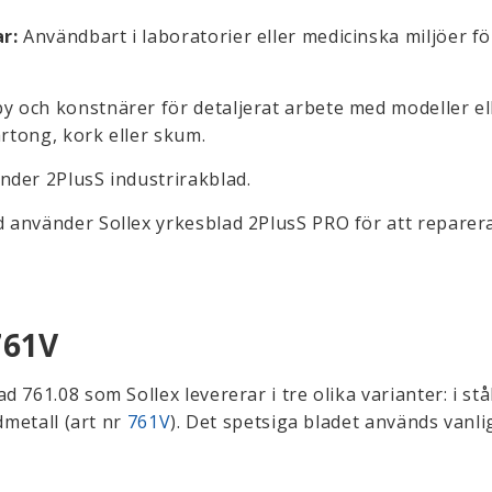
r:
Användbart i laboratorier eller medicinska miljöer fö
y och konstnärer för detaljerat arbete med modeller el
artong, kork eller skum.
der 2PlusS industrirakblad.
använder Sollex yrkesblad 2PlusS PRO för att reparer
761V
761.08 som Sollex levererar i tre olika varianter: i stål
dmetall (art nr
761V
). Det spetsiga bladet används vanlig