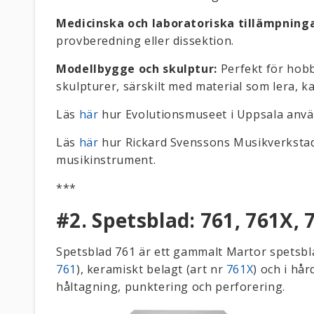
Medicinska och laboratoriska tillämpninga
provberedning eller dissektion.
Modellbygge och skulptur:
Perfekt för hobb
skulpturer, särskilt med material som lera, k
Läs
här
hur Evolutionsmuseet i Uppsala använ
Läs
här
hur Rickard Svenssons Musikverkstad 
musikinstrument.
***
#2. Spetsblad: 761, 761X, 
Spetsblad 761 är ett gammalt Martor spetsblad 
761
), keramiskt belagt (art nr
761X
) och i hår
håltagning, punktering och perforering.