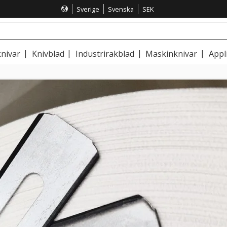
Sverige
Svenska
SEK
nivar
Knivblad
Industrirakblad
Maskinknivar
Appl