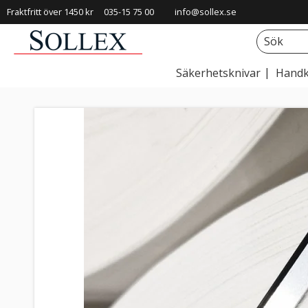
Fraktfritt över 1450 kr
035-15 75 00
info@sollex.se
Säkerhetsknivar
Handk