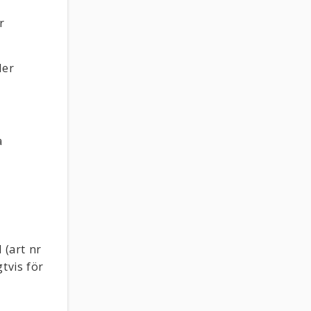
r
ler
a
 (art nr
tvis för