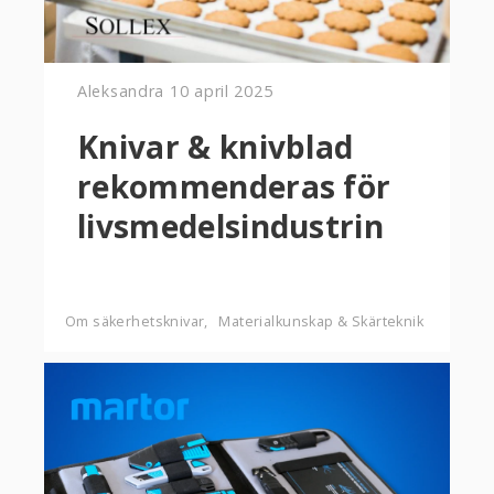
Aleksandra
10 april 2025
Knivar & knivblad
rekommenderas för
livsmedelsindustrin
Om säkerhetsknivar
Materialkunskap & Skärteknik