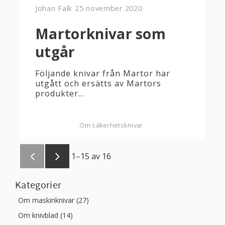
Johan Falk
25 november 2020
Martorknivar som
utgår
Följande knivar från Martor har
utgått och ersätts av Martors
produkter...
Om säkerhetsknivar
1–
15
av
16
Kategorier
Om maskinknivar (27)
Om knivblad (14)