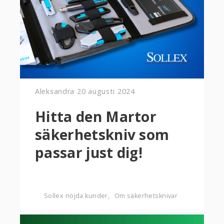
Aleksandra
20 augusti 2024
Hitta den Martor
säkerhetskniv som
passar just dig!
Sollex nöjda kunder
Om säkerhetsknivar