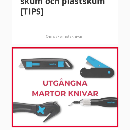
skum och plastskum
[TIPS]
Om säkerhetsknivar