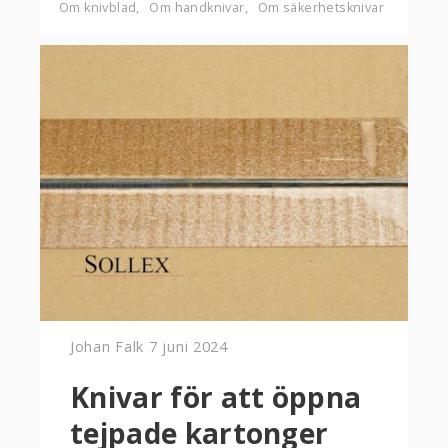
Om knivblad
Om handknivar
Om säkerhetsknivar
Johan Falk
7 juni 2024
Knivar för att öppna
tejpade kartonger