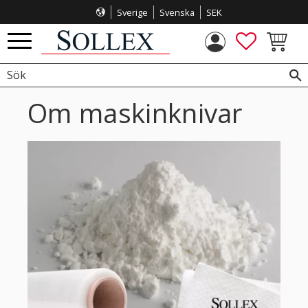
Sverige
Svenska
SEK
Meny
FAVORITE
KUNDVA
Om maskinknivar