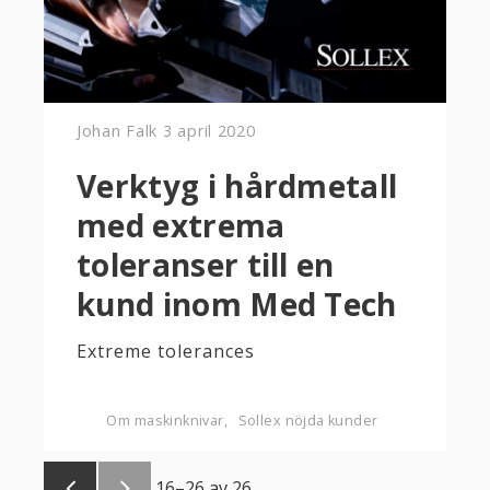
Johan Falk
3 april 2020
Verktyg i hårdmetall
med extrema
toleranser till en
kund inom Med Tech
Extreme tolerances
Om maskinknivar
Sollex nöjda kunder
16–
26
av
26