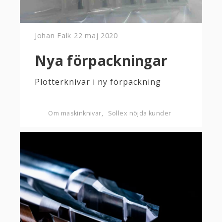
Johan Falk
22 maj 2020
Nya förpackningar
Plotterknivar i ny förpackning
Om maskinknivar
Sollex nöjda kunder